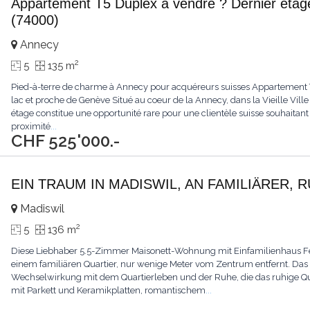
Appartement T5 Duplex à vendre ? Dernier étage,
(74000)
Annecy
2
5
135 m
Pied-à-terre de charme à Annecy pour acquéreurs suisses Appartement T5 d
lac et proche de Genève Situé au coeur de la Annecy, dans la Vieille Vill
étage constitue une opportunité rare pour une clientèle suisse souhaitant
proximité
...
CHF 525'000.-
EIN TRAUM IN MADISWIL, AN FAMILIÄRER, 
Madiswil
2
5
136 m
Diese Liebhaber 5.5-Zimmer Maisonett-Wohnung mit Einfamilienhaus Feel
einem familiären Quartier, nur wenige Meter vom Zentrum entfernt. Da
Wechselwirkung mit dem Quartierleben und der Ruhe, die das ruhige Qu
mit Parkett und Keramikplatten, romantischem
...