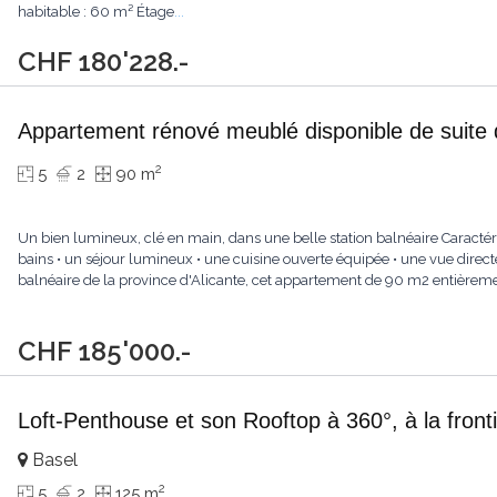
habitable : 60 m² Étage
...
CHF 180'228.-
Appartement rénové meublé disponible de suite 
2
5
2
90 m
Un bien lumineux, clé en main, dans une belle station balnéaire Caractér
bains • un séjour lumineux • une cuisine ouverte équipée • une vue direct
balnéaire de la province d'Alicante, cet appartement de 90 m2 entièreme
CHF 185'000.-
Loft-Penthouse et son Rooftop à 360°, à la front
Basel
2
5
2
125 m