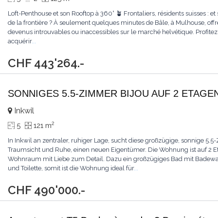
Loft-Penthouse et son Rooftop à 360° 🪴 Frontaliers, résidents suisses : et s
de la frontière ? À seulement quelques minutes de Bâle, à Mulhouse, offr
devenus introuvables ou inaccessibles sur le marché helvétique. Profite
acquérir
...
CHF 443'264.-
SONNIGES 5.5-ZIMMER BIJOU AUF 2 ETAG
Inkwil
2
5
121 m
In Inkwil an zentraler, ruhiger Lage, sucht diese großzügige, sonnige
Traumsicht und Ruhe, einen neuen Eigentümer. Die Wohnung ist auf 2 Et
Wohnraum mit Liebe zum Detail. Dazu ein großzügiges Bad mit Badew
und Toilette, somit ist die Wohnung ideal für
...
CHF 490'000.-