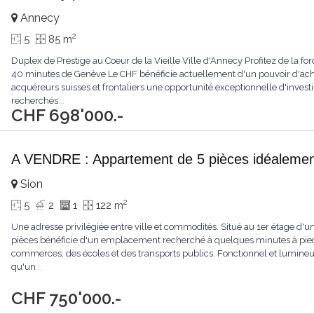
Annecy
2
5
85 m
Duplex de Prestige au Coeur de la Vieille Ville d'Annecy Profitez de la fo
40 minutes de Genève Le CHF bénéficie actuellement d'un pouvoir d'achat
acquéreurs suisses et frontaliers une opportunité exceptionnelle d'inves
recherchés
...
CHF 698'000.-
A VENDRE : Appartement de 5 pièces idéalement
Sion
2
5
2
1
122 m
Une adresse privilégiée entre ville et commodités. Situé au 1er étage d'u
pièces bénéficie d'un emplacement recherché à quelques minutes à pied d
commerces, des écoles et des transports publics. Fonctionnel et lumineux
qu'un
...
CHF 750'000.-