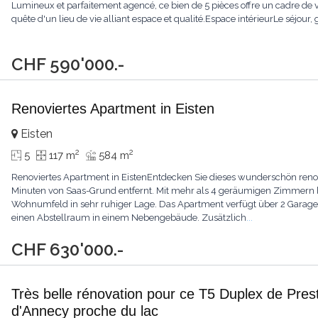
Lumineux et parfaitement agencé, ce bien de 5 pièces offre un cadre de vi
quête d'un lieu de vie alliant espace et qualité.Espace intérieurLe séjour
CHF 590'000.-
Renoviertes Apartment in Eisten
Eisten
2
2
5
117 m
584 m
Renoviertes Apartment in EistenEntdecken Sie dieses wunderschön reno
Minuten von Saas-Grund entfernt. Mit mehr als 4 geräumigen Zimmern b
Wohnumfeld in sehr ruhiger Lage. Das Apartment verfügt über 2 Garagen
einen Abstellraum in einem Nebengebäude. Zusätzlich
...
CHF 630'000.-
Très belle rénovation pour ce T5 Duplex de Prest
d'Annecy proche du lac