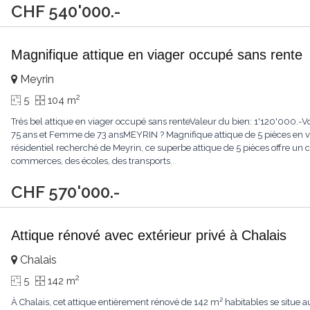
CHF 540'000.-
Magnifique attique en viager occupé sans rente
Meyrin
2
5
104 m
Très bel attique en viager occupé sans renteValeur du bien: 1'120'000
75 ans et Femme de 73 ansMEYRIN ? Magnifique attique de 5 pièces en v
résidentiel recherché de Meyrin, ce superbe attique de 5 pièces offre un
commerces, des écoles, des transports
...
CHF 570'000.-
Attique rénové avec extérieur privé à Chalais
Chalais
2
5
142 m
À Chalais, cet attique entièrement rénové de 142 m² habitables se situe a