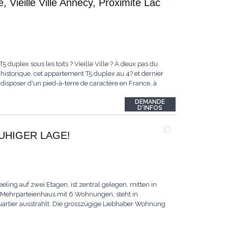
 Vieille Ville Annecy, Proximité Lac
uplex sous les toits ? Vieille Ville ? À deux pas du
e historique, cet appartement T5 duplex au 4? et dernier
 disposer d'un pied-à-terre de caractère en France, à
DEMANDE
D'INFOS
RUHIGER LAGE!
ing auf zwei Etagen, ist zentral gelegen, mitten in
s Mehrparteienhaus mit 6 Wohnungen, steht in
artier ausstrahlt. Die grosszügige Liebhaber Wohnung