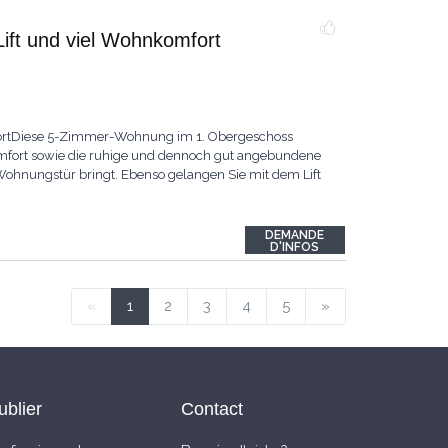
ift und viel Wohnkomfort
fortDiese 5-Zimmer-Wohnung im 1. Obergeschoss
mfort sowie die ruhige und dennoch gut angebundene
e Wohnungstür bringt. Ebenso gelangen Sie mit dem Lift
DEMANDE
D'INFOS
«
1
2
3
4
5
»
ublier
Contact