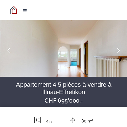
Appartement 4.5 pièces à vendre à
Illnau-Effretikon
CHF 695'000.-
2
4.5
80 m