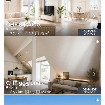
CHF 845'000.-
Birsfelden
DEMANDE
2
7.78 km
3.5
89 m
D'INFOS
CHF 995'000.-
Möhlin
DEMANDE
2
8.97 km
4.5
124 m
D'INFOS