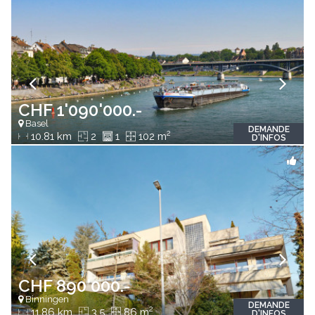
CHF 1'090'000.-
Basel
DEMANDE
2
10.81 km
2
1
102 m
D'INFOS
CHF 890'000.-
Binningen
DEMANDE
2
11.86 km
3.5
86 m
D'INFOS