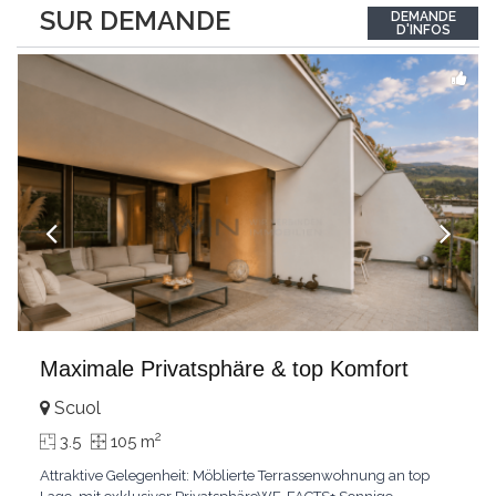
between the interior and the landscape. The sleeping area
SUR DEMANDE
DEMANDE
comprises two bedrooms, each with its own bathroom,
D'INFOS
guaranteeing comfort and privacy. Private
...
Maximale Privatsphäre & top Komfort
Scuol
2
3.5
105 m
Attraktive Gelegenheit: Möblierte Terrassenwohnung an top