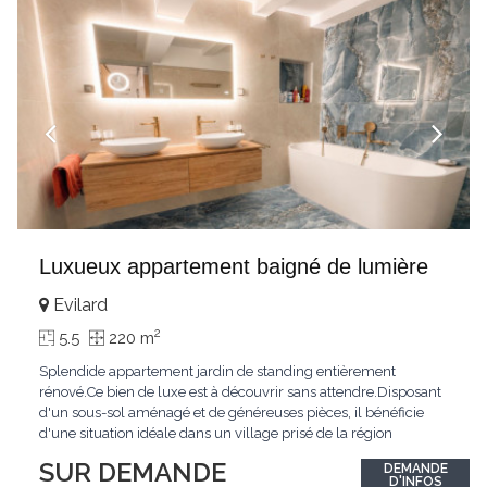
Luxueux appartement baigné de lumière
Evilard
2
5.5
220 m
Splendide appartement jardin de standing entièrement
rénové.Ce bien de luxe est à découvrir sans attendre.Disposant
d'un sous-sol aménagé et de généreuses pièces, il bénéficie
d'une situation idéale dans un village prisé de la région
biennoise.Un ensoleillement optimal lui offre une luminosité
SUR DEMANDE
DEMANDE
hors du commun tout au long de la journée.Points forts:4
D'INFOS