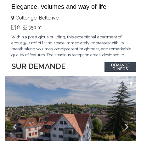
Elegance, volumes and way of life
Collonge-Bellerive
2
8
350 m
Within a prestigious building, this exceptional apartment of
about 350 m² of living space immediately impresses with its
breathtaking volumes, omnipresent brightness, and remarkable
quality of features. The spacious reception areas, designed to
receive guests elegantly, generously open onto magnificent
SUR DEMANDE
DEMANDE
outdoor spaces bathed in greenery. The bedrooms also have
D'INFOS
direct access to the outdoors, offering
...