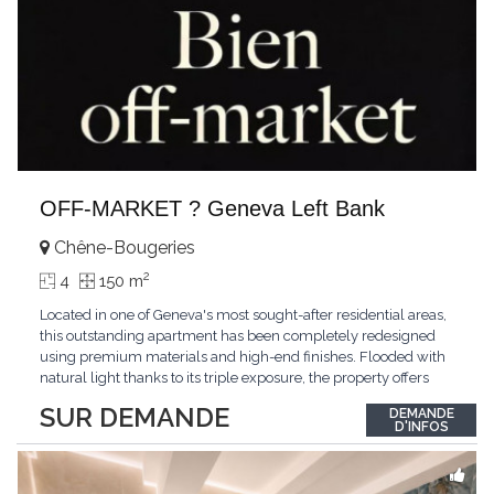
OFF-MARKET ? Geneva Left Bank
Chêne-Bougeries
2
4
150 m
Located in one of Geneva's most sought-after residential areas,
this outstanding apartment has been completely redesigned
using premium materials and high-end finishes. Flooded with
natural light thanks to its triple exposure, the property offers
generous living spaces, two bedrooms including a magnificent
SUR DEMANDE
DEMANDE
master suite, elegant reception areas, and a spacious terrace
D'INFOS
overlooking a peaceful and green
...