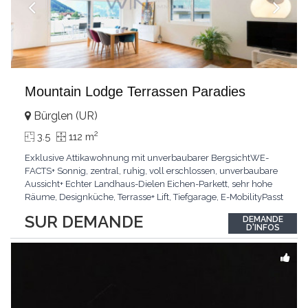
Mountain Lodge Terrassen Paradies
Bürglen (UR)
2
3.5
112 m
Exklusive Attikawohnung mit unverbaubarer BergsichtWE-
FACTS+ Sonnig, zentral, ruhig, voll erschlossen, unverbaubare
Aussicht+ Echter Landhaus-Dielen Eichen-Parkett, sehr hohe
Räume, Designküche, Terrasse+ Lift, Tiefgarage, E-MobilityPasst
für:Käufer, die Ruhe und Privatsphäre suchen mit Sinn für
SUR DEMANDE
DEMANDE
ArchitekturKLARTEXT: Grosszügig, sonnig und kompromisslos
D'INFOS
hochwertig mit Logenplatz.Interessiert?
...