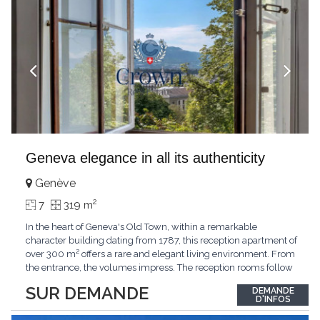
Geneva elegance in all its authenticity
Genève
2
7
319 m
In the heart of Geneva's Old Town, within a remarkable
character building dating from 1787, this reception apartment of
over 300 m² offers a rare and elegant living environment. From
the entrance, the volumes impress. The reception rooms follow
one after the other in harmony, revealing the nobility of the
SUR DEMANDE
DEMANDE
period architecture. High ceilings, finely crafted stuccoes,
D'INFOS
moldings, woodwork, old fireplaces,
...