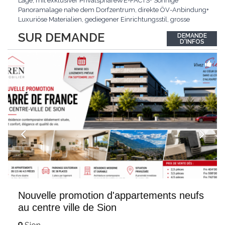
Lage, mit exklusiver PrivatsphäreWE-FACTS+ Sonnige
Panoramalage nahe dem Dorfzentrum, direkte ÖV-Anbindung+
Luxuriöse Materialien, gediegener Einrichtungsstil, grosse
bodentiefe Fenster+ Tiefgarage inklusive, Lift, Skiraum,
SUR DEMANDE
DEMANDE
gemeinschaftliche WaschküchePasst für:Geniesser von
D'INFOS
Weitblick und gehobenem WohnkomfortDie Wohnung wird
hochwertig
...
Nouvelle promotion d'appartements neufs
au centre ville de Sion