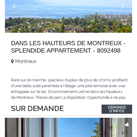
DANS LES HAUTEURS DE MONTREUX -
SPLENDIDE APPARTEMENT - 8092498
Montreux
Rare sur le marché, spacieux duplex de plus de 170m2 profitant
d'une belle suite parentale à l'étage, une jolie terrasse avec vue
échappée sur le lac. Environnement calme dans les hauteurs
de Montreux. Places de parc à disposition. Opportunité à ne pas
manquer. Plus d'informations : www.tissot-immobilier.ch Selten
SUR DEMANDE
DEMANDE
auf dem Markt, geräumiges Duplex von mehr als 170m2 mit
D'INFOS
einer schönen
...