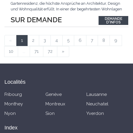
Gartenresidenz, die höchste Ansprüche an Architektur, Design
und Wohnqualität erfüllt. In einer der begehrtesten Wohnlagen
der Schweiz, im steuergünstigen Bäch SZ, erwartet Sie ein
SUR DEMANDE
DEMANDE
exklusives Zuhause mit über 230 m² Wohnfläche, das
D'INFOS
Grosszügigkeit, Privatsphäre und zeitlose Eleganz auf
einzigartige
...
«
1
2
3
4
5
6
7
8
9
10
...
71
72
»
Localités
Fribourg
Genève
Lausanne
Monthey
Montreux
Neuchatel
Nyon
Sion
Yverdon
Index