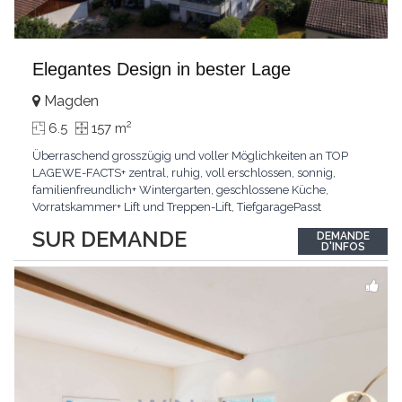
Elegantes Design in bester Lage
Magden
2
6.5
157 m
Überraschend grosszügig und voller Möglichkeiten an TOP
LAGEWE-FACTS+ zentral, ruhig, voll erschlossen, sonnig,
familienfreundlich+ Wintergarten, geschlossene Küche,
Vorratskammer+ Lift und Treppen-Lift, TiefgaragePasst
für:Paare, Familien, Singles,KLARTEXT: Offener Living und
SUR DEMANDE
DEMANDE
Wintergarten schaffen ein lichtdurchflutetes
D'INFOS
Wunder.Interessiert? JETZT anrufen: +41 76 507 21 32