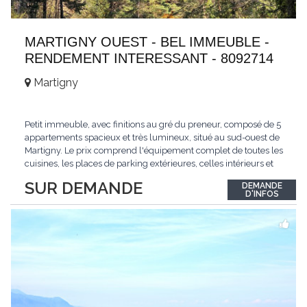
MARTIGNY OUEST - BEL IMMEUBLE -
RENDEMENT INTERESSANT - 8092714
Martigny
Petit immeuble, avec finitions au gré du preneur, composé de 5
appartements spacieux et très lumineux, situé au sud-ouest de
Martigny. Le prix comprend l'équipement complet de toutes les
cuisines, les places de parking extérieures, celles intérieurs et
les espaces de stockage privé, sans oublier un beau jardin. Une
SUR DEMANDE
DEMANDE
opportunité exclusive avec un rendement intéressant. Plus
D'INFOS
d'informations
...