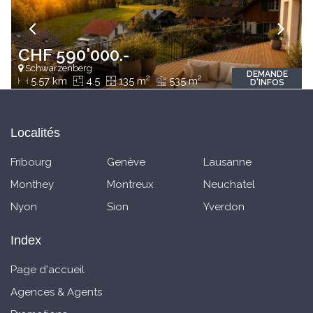
CHF 590'000.-
Schwarzenberg
DEMANDE
2
2
5.57 km
4.5
135 m
535 m
D'INFOS
Localités
Fribourg
Genève
Lausanne
Monthey
Montreux
Neuchatel
Nyon
Sion
Yverdon
Index
Page d'accueil
Agences & Agents