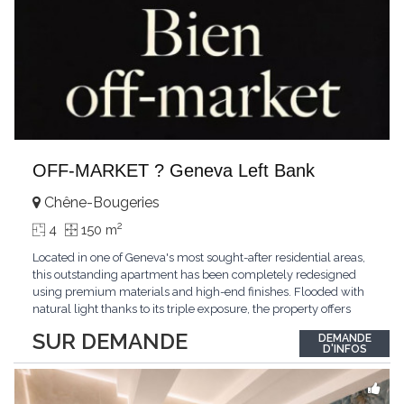
OFF-MARKET ? Geneva Left Bank
Chêne-Bougeries
2
4
150 m
Located in one of Geneva's most sought-after residential areas,
this outstanding apartment has been completely redesigned
using premium materials and high-end finishes. Flooded with
natural light thanks to its triple exposure, the property offers
generous living spaces, two bedrooms including a magnificent
SUR DEMANDE
DEMANDE
master suite, elegant reception areas, and a spacious terrace
D'INFOS
overlooking a peaceful and green
...