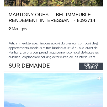
MARTIGNY OUEST - BEL IMMEUBLE -
RENDEMENT INTERESSANT - 8092714
Martigny
Petit immeuble, avec finitions au gré du preneur, composé de 5
appartements spacieux et très lumineux, situé au sud-ouest de
Martigny. Le prix comprend l'équipement complet de toutes les
cuisines, les places de parking extérieures, celles intérieurs et
les espaces de stockage privé, sans oublier un beau jardin. Une
SUR DEMANDE
DEMANDE
opportunité exclusive avec un rendement intéressant. Plus
D'INFOS
d'informations
...