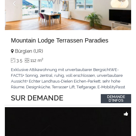
Mountain Lodge Terrassen Paradies
Bürglen (UR)
2
3.5
112 m
Exklusive Attikawohnung mit unverbaubarer BergsichtWE-
FACTS+ Sonnig, zentral, ruhig, voll erschlossen, unverbaubare
Aussicht+ Echter Landhaus-Dielen Eichen-Parkett, sehr hohe
Räume, Designküche, Terrasse+ Lift, Tiefgarage, E-MobilityPasst
für:Käufer, die Ruhe und Privatsphäre suchen mit Sinn für
SUR DEMANDE
DEMANDE
ArchitekturKLARTEXT: Grosszügig, sonnig und kompromisslos
D'INFOS
hochwertig mit Logenplatz.Interessiert?
...