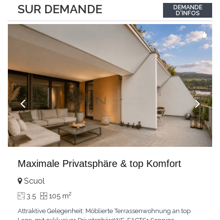
between the interior and the landscape. The sleeping area
SUR DEMANDE
DEMANDE
comprises two bedrooms, each with its own bathroom,
D'INFOS
guaranteeing comfort and privacy. Private
...
Maximale Privatsphäre & top Komfort
Scuol
2
3.5
105 m
Attraktive Gelegenheit: Möblierte Terrassenwohnung an top