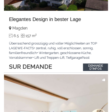
Elegantes Design in bester Lage
Magden
2
6.5
157 m
Überraschend grosszügig und voller Möglichkeiten an TOP
LAGEWE-FACTS+ zentral, ruhig, voll erschlossen, sonnig,
familienfreundlich+ Wintergarten, geschlossene Küche,
Vorratskammer+ Lift und Treppen-Lift, TiefgaragePasst
für:Paare, Familien, Singles,KLARTEXT: Offener Living und
SUR DEMANDE
DEMANDE
Wintergarten schaffen ein lichtdurchflutetes
D'INFOS
Wunder.Interessiert? JETZT anrufen: +41 76 507 21 32