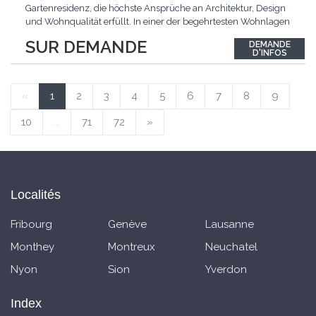
Gartenresidenz, die höchste Ansprüche an Architektur, Design
und Wohnqualität erfüllt. In einer der begehrtesten Wohnlagen
der Schweiz, im steuergünstigen Bäch SZ, erwartet Sie ein
SUR DEMANDE
DEMANDE
exklusives Zuhause mit über 230 m² Wohnfläche, das
D'INFOS
Grosszügigkeit, Privatsphäre und zeitlose Eleganz auf
einzigartige
...
«
1
2
3
4
5
6
7
8
9
10
...
71
72
»
Localités
Fribourg
Genève
Lausanne
Monthey
Montreux
Neuchatel
Nyon
Sion
Yverdon
Index