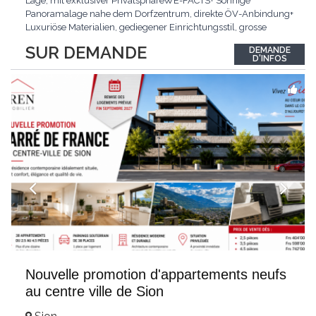
Lage, mit exklusiver PrivatsphäreWE-FACTS+ Sonnige
Panoramalage nahe dem Dorfzentrum, direkte ÖV-Anbindung+
Luxuriöse Materialien, gediegener Einrichtungsstil, grosse
bodentiefe Fenster+ Tiefgarage inklusive, Lift, Skiraum,
SUR DEMANDE
DEMANDE
gemeinschaftliche WaschküchePasst für:Geniesser von
D'INFOS
Weitblick und gehobenem WohnkomfortDie Wohnung wird
hochwertig
...
Nouvelle promotion d'appartements neufs
au centre ville de Sion