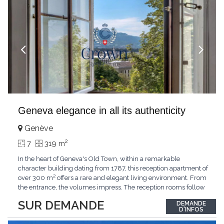
Geneva elegance in all its authenticity
Genève
2
7
319 m
In the heart of Geneva's Old Town, within a remarkable
character building dating from 1787, this reception apartment of
over 300 m² offers a rare and elegant living environment. From
the entrance, the volumes impress. The reception rooms follow
one after the other in harmony, revealing the nobility of the
SUR DEMANDE
DEMANDE
period architecture. High ceilings, finely crafted stuccoes,
D'INFOS
moldings, woodwork, old fireplaces,
...