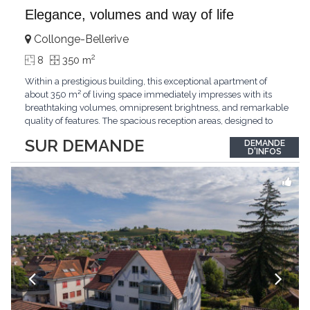
Elegance, volumes and way of life
Collonge-Bellerive
2
8
350 m
Within a prestigious building, this exceptional apartment of
about 350 m² of living space immediately impresses with its
breathtaking volumes, omnipresent brightness, and remarkable
quality of features. The spacious reception areas, designed to
receive guests elegantly, generously open onto magnificent
SUR DEMANDE
DEMANDE
outdoor spaces bathed in greenery. The bedrooms also have
D'INFOS
direct access to the outdoors, offering
...