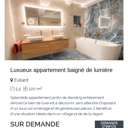
Luxueux appartement baigné de lumière
Evilard
2
5.5
220 m
Splendide appartement jardin de standing entièrement
rénové.Ce bien de luxe est à découvrir sans attendre.Disposant
d'un sous-sol aménagé et de généreuses pièces, il bénéficie
d'une situation idéale dans un village prisé de la région
biennoise.Un ensoleillement optimal lui offre une luminosité
SUR DEMANDE
DEMANDE
hors du commun tout au long de la journée.Points forts:4
D'INFOS