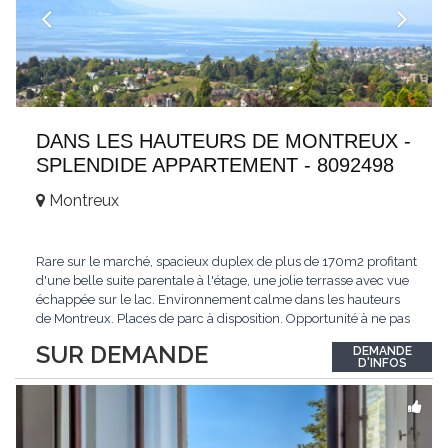
DANS LES HAUTEURS DE MONTREUX -
SPLENDIDE APPARTEMENT - 8092498
Montreux
Rare sur le marché, spacieux duplex de plus de 170m2 profitant
d'une belle suite parentale à l'étage, une jolie terrasse avec vue
échappée sur le lac. Environnement calme dans les hauteurs
de Montreux. Places de parc à disposition. Opportunité à ne pas
manquer. Plus d'informations : www.tissot-immobilier.ch Selten
SUR DEMANDE
DEMANDE
auf dem Markt, geräumiges Duplex von mehr als 170m2 mit
D'INFOS
einer schönen
...