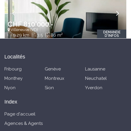
CHF 810'000.-
Villeneuve (VD)
DEMANDE
2
9.29 km
3.5
86 m
D'INFOS
Localités
Fribourg
Genève
Lausanne
Monthey
Montreux
Neuchatel
Nyon
Sion
Yverdon
Index
Page d'accueil
Agences & Agents