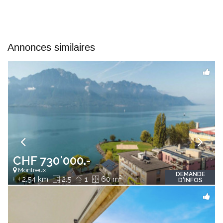
Annonces similaires
CHF 730'000.-
Montreux
DEMANDE
2
2.54 km
2.5
1
60 m
D'INFOS