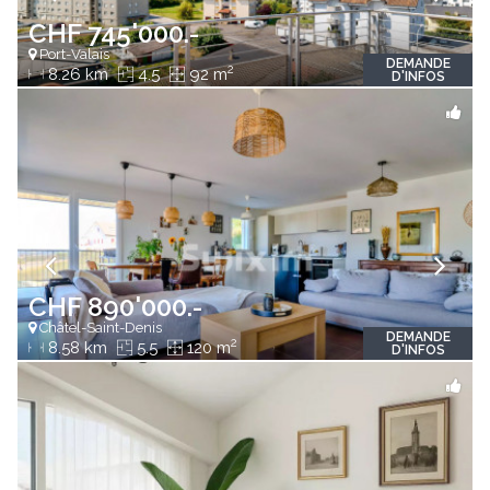
CHF 745'000.-
Port-Valais
DEMANDE
2
8.26 km
4.5
92 m
D'INFOS
CHF 890'000.-
Châtel-Saint-Denis
DEMANDE
2
8.58 km
5.5
120 m
D'INFOS