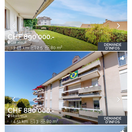
CHF 890'000.-
Corseaux
DEMANDE
2
3.48 km
2.5
80 m
D'INFOS
CHF 880'000.-
Montreux
DEMANDE
2
4.51 km
3
80 m
D'INFOS