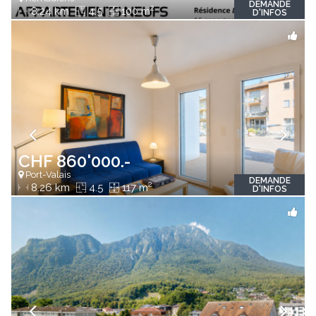
DEMANDE
2
8.24 km
4.5
100 m
D'INFOS
CHF 860'000.-
Port-Valais
DEMANDE
2
8.26 km
4.5
117 m
D'INFOS