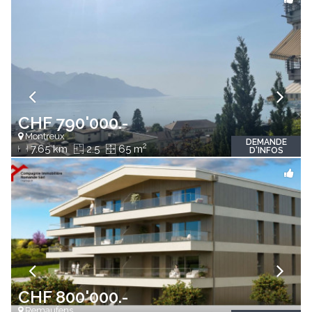
CHF 790'000.-
Montreux
DEMANDE
2
7.65 km
2.5
65 m
D'INFOS
CHF 800'000.-
Remaufens