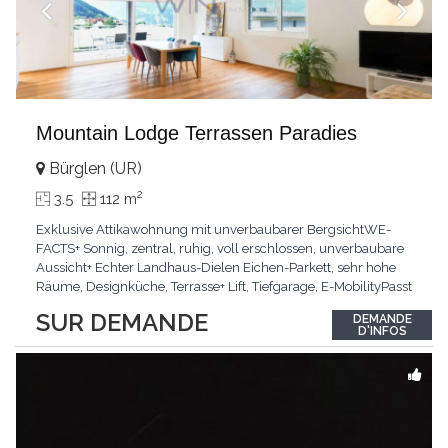
Mountain Lodge Terrassen Paradies
Bürglen (UR)
2
3.5
112 m
Exklusive Attikawohnung mit unverbaubarer BergsichtWE-
FACTS+ Sonnig, zentral, ruhig, voll erschlossen, unverbaubare
Aussicht+ Echter Landhaus-Dielen Eichen-Parkett, sehr hohe
Räume, Designküche, Terrasse+ Lift, Tiefgarage, E-MobilityPasst
für:Käufer, die Ruhe und Privatsphäre suchen mit Sinn für
SUR DEMANDE
DEMANDE
ArchitekturKLARTEXT: Grosszügig, sonnig und kompromisslos
D'INFOS
hochwertig mit Logenplatz.Interessiert?
...