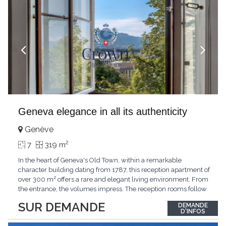
Geneva elegance in all its authenticity
Genève
2
7
319 m
In the heart of Geneva's Old Town, within a remarkable
character building dating from 1787, this reception apartment of
over 300 m² offers a rare and elegant living environment. From
the entrance, the volumes impress. The reception rooms follow
one after the other in harmony, revealing the nobility of the
SUR DEMANDE
DEMANDE
period architecture. High ceilings, finely crafted stuccoes,
D'INFOS
moldings, woodwork, old fireplaces,
...