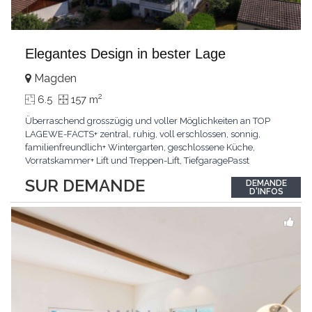
Elegantes Design in bester Lage
Magden
2
6.5
157 m
Überraschend grosszügig und voller Möglichkeiten an TOP
LAGEWE-FACTS+ zentral, ruhig, voll erschlossen, sonnig,
familienfreundlich+ Wintergarten, geschlossene Küche,
Vorratskammer+ Lift und Treppen-Lift, TiefgaragePasst
für:Paare, Familien, Singles,KLARTEXT: Offener Living und
SUR DEMANDE
DEMANDE
Wintergarten schaffen ein lichtdurchflutetes
D'INFOS
Wunder.Interessiert? JETZT anrufen: +41 76 507 21 32