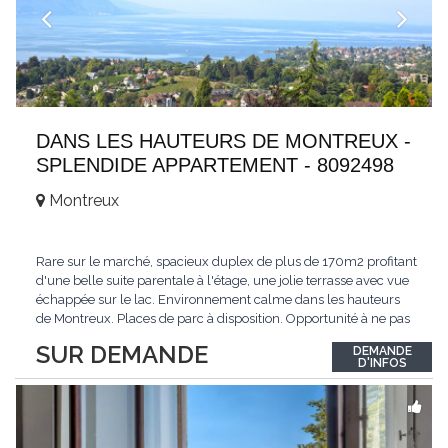
DANS LES HAUTEURS DE MONTREUX -
SPLENDIDE APPARTEMENT - 8092498
Montreux
Rare sur le marché, spacieux duplex de plus de 170m2 profitant
d'une belle suite parentale à l'étage, une jolie terrasse avec vue
échappée sur le lac. Environnement calme dans les hauteurs
de Montreux. Places de parc à disposition. Opportunité à ne pas
manquer. Plus d'informations : www.tissot-immobilier.ch Selten
SUR DEMANDE
DEMANDE
auf dem Markt, geräumiges Duplex von mehr als 170m2 mit
D'INFOS
einer schönen
...