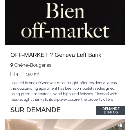
OFF-MARKET ? Geneva Left Bank
Chêne-Bougeries
2
4
150 m
Located in one of Geneva's most sought-after residential areas,
this outstanding apartment has been completely redesigned
using premium materials and high-end finishes. Flooded with
natural light thanks to its triple exposure, the property offers
generous living spaces, two bedrooms including a magnificent
SUR DEMANDE
DEMANDE
master suite, elegant reception areas, and a spacious terrace
D'INFOS
overlooking a peaceful and green
...