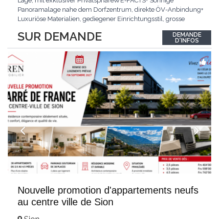
Lage, mit exklusiver PrivatsphäreWE-FACTS+ Sonnige
Panoramalage nahe dem Dorfzentrum, direkte ÖV-Anbindung+
Luxuriöse Materialien, gediegener Einrichtungsstil, grosse
bodentiefe Fenster+ Tiefgarage inklusive, Lift, Skiraum,
SUR DEMANDE
DEMANDE
gemeinschaftliche WaschküchePasst für:Geniesser von
D'INFOS
Weitblick und gehobenem WohnkomfortDie Wohnung wird
hochwertig
...
Nouvelle promotion d'appartements neufs
au centre ville de Sion