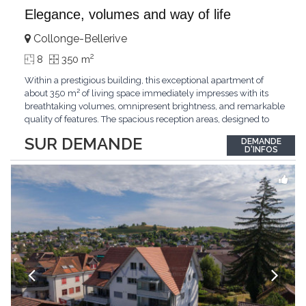
Elegance, volumes and way of life
Collonge-Bellerive
2
8
350 m
Within a prestigious building, this exceptional apartment of
about 350 m² of living space immediately impresses with its
breathtaking volumes, omnipresent brightness, and remarkable
quality of features. The spacious reception areas, designed to
receive guests elegantly, generously open onto magnificent
SUR DEMANDE
DEMANDE
outdoor spaces bathed in greenery. The bedrooms also have
D'INFOS
direct access to the outdoors, offering
...