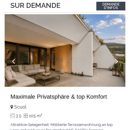
between the interior and the landscape. The sleeping area
SUR DEMANDE
DEMANDE
comprises two bedrooms, each with its own bathroom,
D'INFOS
guaranteeing comfort and privacy. Private
...
Maximale Privatsphäre & top Komfort
Scuol
2
3.5
105 m
Attraktive Gelegenheit: Möblierte Terrassenwohnung an top