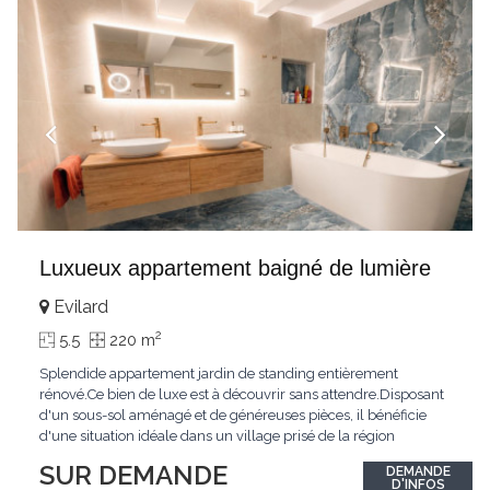
Luxueux appartement baigné de lumière
Evilard
2
5.5
220 m
Splendide appartement jardin de standing entièrement
rénové.Ce bien de luxe est à découvrir sans attendre.Disposant
d'un sous-sol aménagé et de généreuses pièces, il bénéficie
d'une situation idéale dans un village prisé de la région
biennoise.Un ensoleillement optimal lui offre une luminosité
SUR DEMANDE
DEMANDE
hors du commun tout au long de la journée.Points forts:4
D'INFOS