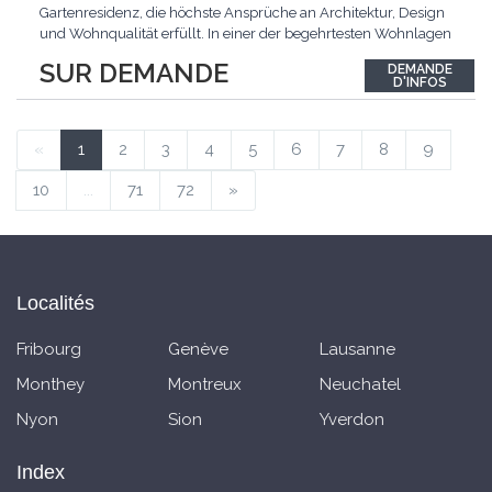
Gartenresidenz, die höchste Ansprüche an Architektur, Design
und Wohnqualität erfüllt. In einer der begehrtesten Wohnlagen
der Schweiz, im steuergünstigen Bäch SZ, erwartet Sie ein
SUR DEMANDE
DEMANDE
exklusives Zuhause mit über 230 m² Wohnfläche, das
D'INFOS
Grosszügigkeit, Privatsphäre und zeitlose Eleganz auf
einzigartige
...
«
1
2
3
4
5
6
7
8
9
10
...
71
72
»
Localités
Fribourg
Genève
Lausanne
Monthey
Montreux
Neuchatel
Nyon
Sion
Yverdon
Index