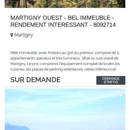
MARTIGNY OUEST - BEL IMMEUBLE -
RENDEMENT INTERESSANT - 8092714
Martigny
Petit immeuble, avec finitions au gré du preneur, composé de 5
appartements spacieux et très lumineux, situé au sud-ouest de
Martigny. Le prix comprend l'équipement complet de toutes les
cuisines, les places de parking extérieures, celles intérieurs et
les espaces de stockage privé, sans oublier un beau jardin. Une
SUR DEMANDE
DEMANDE
opportunité exclusive avec un rendement intéressant. Plus
D'INFOS
d'informations
...