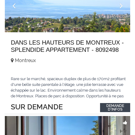
DANS LES HAUTEURS DE MONTREUX -
SPLENDIDE APPARTEMENT - 8092498
Montreux
Rare sur le marché, spacieux duplex de plus de 170m2 profitant
d'une belle suite parentale à l'étage, une jolie terrasse avec vue
échappée sur le lac. Environnement calme dans les hauteurs
de Montreux. Places de parc à disposition. Opportunité à ne pas
manquer. Plus d'informations : www.tissot-immobilier.ch Selten
SUR DEMANDE
DEMANDE
auf dem Markt, geräumiges Duplex von mehr als 170m2 mit
D'INFOS
einer schönen
...