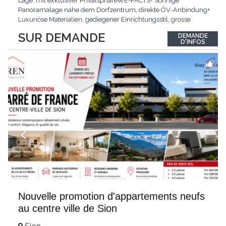
Lage, mit exklusiver PrivatsphäreWE-FACTS+ Sonnige
Panoramalage nahe dem Dorfzentrum, direkte ÖV-Anbindung+
Luxuriöse Materialien, gediegener Einrichtungsstil, grosse
bodentiefe Fenster+ Tiefgarage inklusive, Lift, Skiraum,
SUR DEMANDE
DEMANDE
gemeinschaftliche WaschküchePasst für:Geniesser von
D'INFOS
Weitblick und gehobenem WohnkomfortDie Wohnung wird
hochwertig
...
Nouvelle promotion d'appartements neufs
au centre ville de Sion