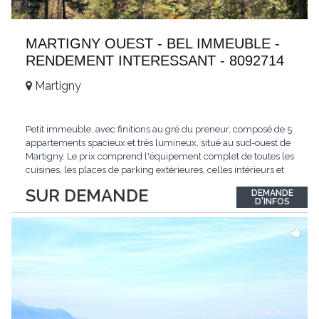
MARTIGNY OUEST - BEL IMMEUBLE -
RENDEMENT INTERESSANT - 8092714
Martigny
Petit immeuble, avec finitions au gré du preneur, composé de 5
appartements spacieux et très lumineux, situé au sud-ouest de
Martigny. Le prix comprend l'équipement complet de toutes les
cuisines, les places de parking extérieures, celles intérieurs et
les espaces de stockage privé, sans oublier un beau jardin. Une
SUR DEMANDE
DEMANDE
opportunité exclusive avec un rendement intéressant. Plus
D'INFOS
d'informations
...