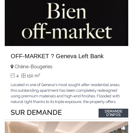
OFF-MARKET ? Geneva Left Bank
Chêne-Bougeries
2
4
150 m
Located in one of Geneva's most sought-after residential areas,
this outstanding apartment has been completely redesigned
using premium materials and high-end finishes. Flooded with
natural light thanks to its triple exposure, the property offers
generous living spaces, two bedrooms including a magnificent
SUR DEMANDE
DEMANDE
master suite, elegant reception areas, and a spacious terrace
D'INFOS
overlooking a peaceful and green
...