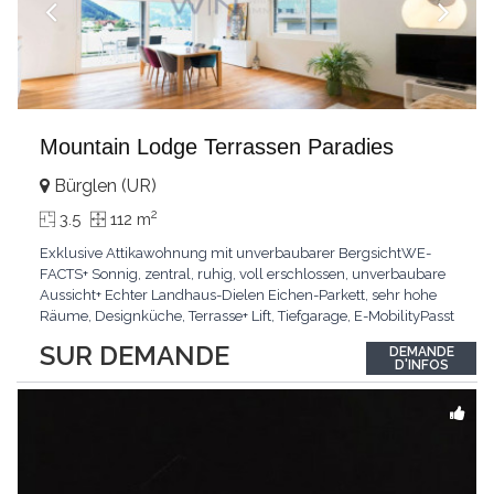
Mountain Lodge Terrassen Paradies
Bürglen (UR)
2
3.5
112 m
Exklusive Attikawohnung mit unverbaubarer BergsichtWE-
FACTS+ Sonnig, zentral, ruhig, voll erschlossen, unverbaubare
Aussicht+ Echter Landhaus-Dielen Eichen-Parkett, sehr hohe
Räume, Designküche, Terrasse+ Lift, Tiefgarage, E-MobilityPasst
für:Käufer, die Ruhe und Privatsphäre suchen mit Sinn für
SUR DEMANDE
DEMANDE
ArchitekturKLARTEXT: Grosszügig, sonnig und kompromisslos
D'INFOS
hochwertig mit Logenplatz.Interessiert?
...