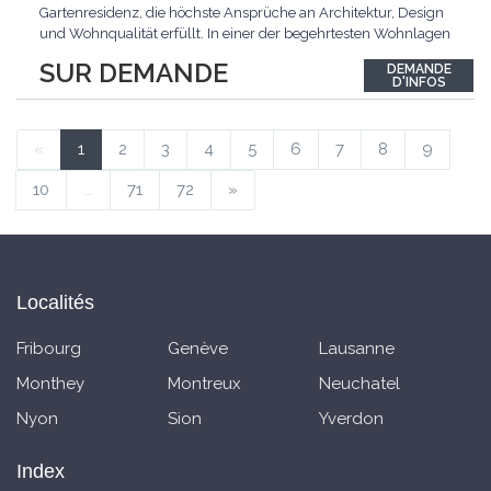
Gartenresidenz, die höchste Ansprüche an Architektur, Design
und Wohnqualität erfüllt. In einer der begehrtesten Wohnlagen
der Schweiz, im steuergünstigen Bäch SZ, erwartet Sie ein
SUR DEMANDE
DEMANDE
exklusives Zuhause mit über 230 m² Wohnfläche, das
D'INFOS
Grosszügigkeit, Privatsphäre und zeitlose Eleganz auf
einzigartige
...
«
1
2
3
4
5
6
7
8
9
10
...
71
72
»
Localités
Fribourg
Genève
Lausanne
Monthey
Montreux
Neuchatel
Nyon
Sion
Yverdon
Index