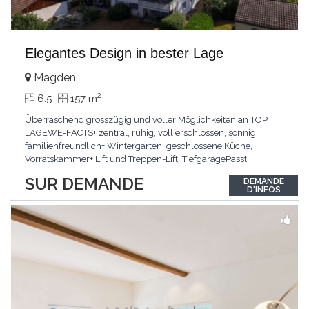
Elegantes Design in bester Lage
Magden
2
6.5
157 m
Überraschend grosszügig und voller Möglichkeiten an TOP
LAGEWE-FACTS+ zentral, ruhig, voll erschlossen, sonnig,
familienfreundlich+ Wintergarten, geschlossene Küche,
Vorratskammer+ Lift und Treppen-Lift, TiefgaragePasst
für:Paare, Familien, Singles,KLARTEXT: Offener Living und
SUR DEMANDE
DEMANDE
Wintergarten schaffen ein lichtdurchflutetes
D'INFOS
Wunder.Interessiert? JETZT anrufen: +41 76 507 21 32