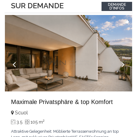
between the interior and the landscape. The sleeping area
SUR DEMANDE
DEMANDE
comprises two bedrooms, each with its own bathroom,
D'INFOS
guaranteeing comfort and privacy. Private
...
Maximale Privatsphäre & top Komfort
Scuol
2
3.5
105 m
Attraktive Gelegenheit: Möblierte Terrassenwohnung an top