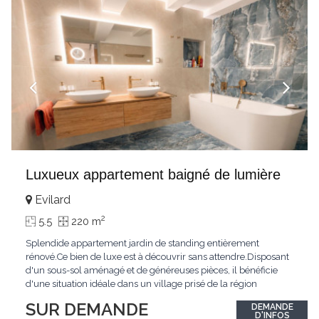
Luxueux appartement baigné de lumière
Evilard
2
5.5
220 m
Splendide appartement jardin de standing entièrement
rénové.Ce bien de luxe est à découvrir sans attendre.Disposant
d'un sous-sol aménagé et de généreuses pièces, il bénéficie
d'une situation idéale dans un village prisé de la région
biennoise.Un ensoleillement optimal lui offre une luminosité
SUR DEMANDE
DEMANDE
hors du commun tout au long de la journée.Points forts:4
D'INFOS