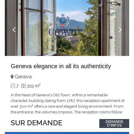
Geneva elegance in all its authenticity
Genève
2
7
319 m
In the heart of Geneva's Old Town, within a remarkable
character building dating from 1787, this reception apartment of
over 300 m² offers a rare and elegant living environment. From
the entrance, the volumes impress. The reception rooms follow
one after the other in harmony, revealing the nobility of the
SUR DEMANDE
DEMANDE
period architecture. High ceilings, finely crafted stuccoes,
D'INFOS
moldings, woodwork, old fireplaces,
...