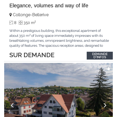
Elegance, volumes and way of life
Collonge-Bellerive
2
8
350 m
Within a prestigious building, this exceptional apartment of
about 350 m² of living space immediately impresses with its
breathtaking volumes, omnipresent brightness, and remarkable
quality of features. The spacious reception areas, designed to
receive guests elegantly, generously open onto magnificent
SUR DEMANDE
DEMANDE
outdoor spaces bathed in greenery. The bedrooms also have
D'INFOS
direct access to the outdoors, offering
...