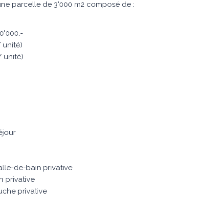
 une parcelle de 3'000 m2 composé de :
0'000.-
 unité)
 unité)
éjour
lle-de-bain privative
 privative
che privative