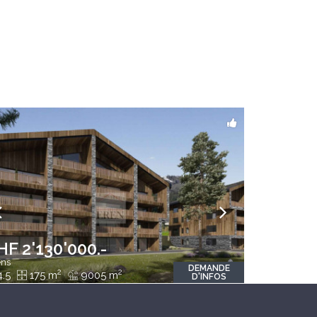
HF 2'130'000.-
ns
DEMANDE
2
2
4.5
175 m
9005 m
D'INFOS