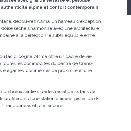
haussée avec grande terrasse et pelouse
e authenticité alpine et confort contemporain
ontana, découvrez Altima, un hameau d'exception
rdoise sèche s'harmonise avec une architecture
arne à la perfection le subtil équilibre entre
u lac d'Icogne, Altima offre un cadre de vie
de toutes les commodités du centre de Crans-
s élégantes, commerces de proximité et une
 nombreux sentiers pédestres et petits lacs de
 profiteront d'une station animée : pistes de ski,
TT, randonnées et plus encore.