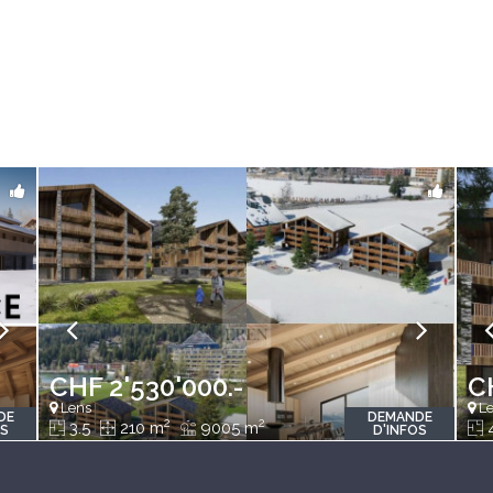
CHF 2'530'000.-
C
Lens
Le
DE
DEMANDE
2
2
3.5
210 m
9005 m
OS
D'INFOS