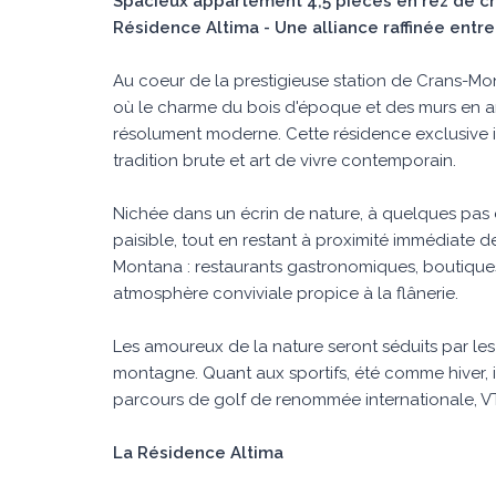
Spacieux appartement 4,5 pièces en rez de c
Résidence Altima - Une alliance raffinée entr
Au coeur de la prestigieuse station de Crans-M
où le charme du bois d'époque et des murs en a
résolument moderne. Cette résidence exclusive inc
tradition brute et art de vivre contemporain.
Nichée dans un écrin de nature, à quelques pas d
paisible, tout en restant à proximité immédiate 
Montana : restaurants gastronomiques, boutique
atmosphère conviviale propice à la flânerie.
Les amoureux de la nature seront séduits par les
montagne. Quant aux sportifs, été comme hiver, ils
parcours de golf de renommée internationale, V
La Résidence Altima