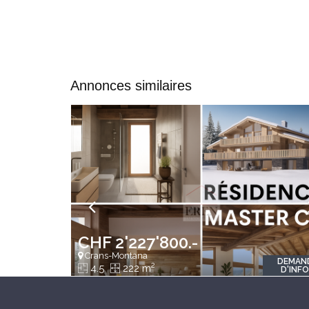
Annonces similaires
CHF 2'227'800.-
Crans-Montana
DEMAN
2
4.5
222 m
D'INF