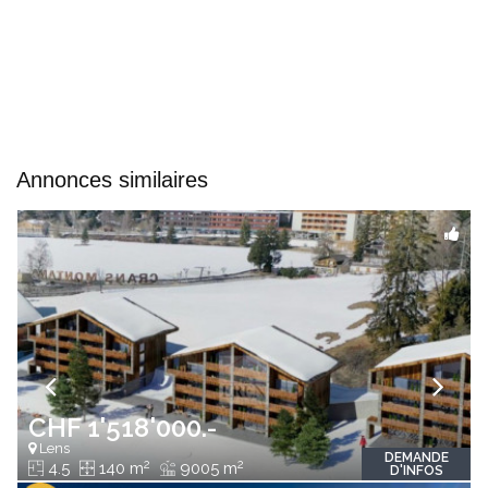
Annonces similaires
CHF 1'518'000.-
Lens
DEMANDE
2
2
4.5
140 m
9005 m
D'INFOS