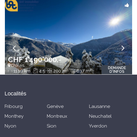
CHF 1'490'000.-
Chalais
DEMANDE
2
2
11.19 km
4.5
200 m
637 m
D'INFOS
Localités
Fribourg
Genève
Lausanne
Monthey
Montreux
Neuchatel
Nyon
Sion
Yverdon