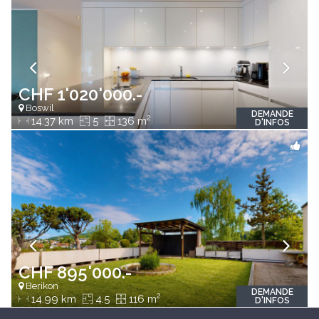
CHF 1'020'000.-
Boswil
DEMANDE
2
14.37 km
5
136 m
D'INFOS
CHF 895'000.-
Berikon
DEMANDE
2
14.99 km
4.5
116 m
D'INFOS