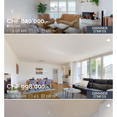
CHF 840'000.-
Muhen
DEMANDE
2
9.96 km
5.5
120 m
D'INFOS
CHF 998'000.-
Baden
DEMANDE
2
11.24 km
4.5
118 m
D'INFOS