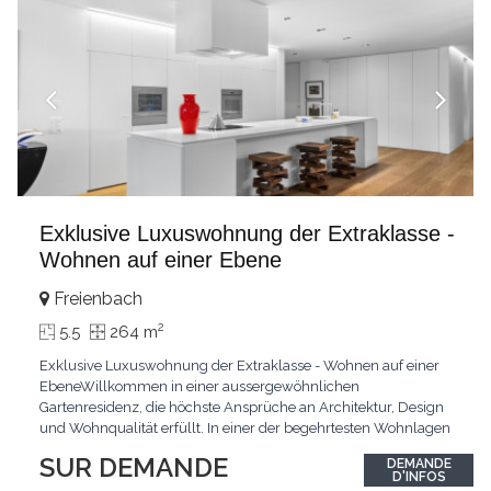
Exklusive Luxuswohnung der Extraklasse -
Wohnen auf einer Ebene
Freienbach
2
5.5
264 m
Exklusive Luxuswohnung der Extraklasse - Wohnen auf einer
EbeneWillkommen in einer aussergewöhnlichen
Gartenresidenz, die höchste Ansprüche an Architektur, Design
und Wohnqualität erfüllt. In einer der begehrtesten Wohnlagen
der Schweiz, im steuergünstigen Bäch SZ, erwartet Sie ein
SUR DEMANDE
DEMANDE
exklusives Zuhause mit über 230 m² Wohnfläche, das
D'INFOS
Grosszügigkeit, Privatsphäre und zeitlose Eleganz auf