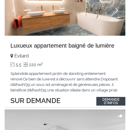
Luxueux appartement baigné de lumière
Evilard
2
5.5
220 m
Splendide appartement jardin de standing entièrement
rénové.Ce bien de luxe est à découvrir sans attendre.Disposant
d&[hash]39;un sous-sol aménagé et de généreuses pièces, il
bénéficie d&[hash]39;une situation idéale dans un village prisé
de la région biennoise.Un ensoleillement optimal lui offre une
SUR DEMANDE
DEMANDE
luminosité hors du commun tout au long de la journée.Points
D'INFOS
forts:4 grandes chambresUn
...