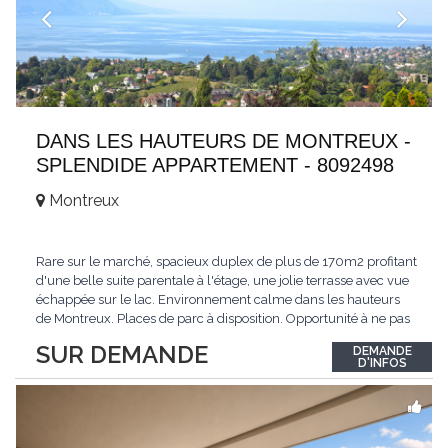
DANS LES HAUTEURS DE MONTREUX -
SPLENDIDE APPARTEMENT - 8092498
Montreux
Rare sur le marché, spacieux duplex de plus de 170m2 profitant
d'une belle suite parentale à l'étage, une jolie terrasse avec vue
échappée sur le lac. Environnement calme dans les hauteurs
de Montreux. Places de parc à disposition. Opportunité à ne pas
manquer. Plus d'informations : www.tissot-immobilier.ch Selten
SUR DEMANDE
DEMANDE
auf dem Markt, geräumiges Duplex von mehr als 170m2 mit
D'INFOS
einer schönen
...