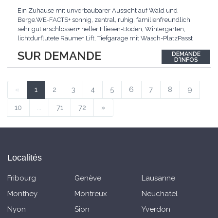
Ein Zuhause mit unverbaubarer Aussicht auf Wald und
Berge.WE-FACTS+ sonnig, zentral, ruhig, familienfreundlich,
sehr gut erschlossen+ heller Fliesen-Boden, Wintergarten,
lichtdurflutete Räume+ Lift, Tiefgarage mit Wasch-PlatzPasst
für:Familien mit Anspruch an Wohnqualität an sehr guter
SUR DEMANDE
DEMANDE
Lage.KLARTEXT: Helles Wohnen an ruhiger Lage mit
D'INFOS
Wintergarten und bester Anbindung.Interessiert? JETZT
anrufen:
...
«
1
2
3
4
5
6
7
8
9
10
...
71
72
»
Localités
Fribourg
Genève
Lausanne
Monthey
Montreux
Neuchatel
Nyon
Sion
Yverdon