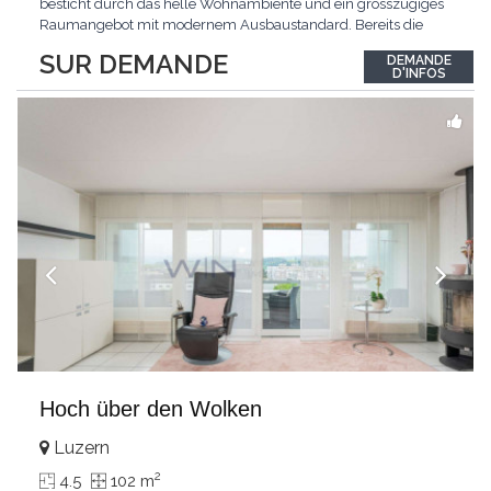
besticht durch das helle Wohnambiente und ein grosszügiges
Raumangebot mit modernem Ausbaustandard. Bereits die
Ankunft gestaltet sich äusserst komfortabel: Der direkte
SUR DEMANDE
DEMANDE
Wohnungszugang mit dem Lift führt Sie bequem und diskret
D'INFOS
direkt in Ihr neues Zuhause.Das Zentrum der Wohnung bildet
der
...
Hoch über den Wolken
Luzern
2
4.5
102 m