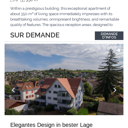
Within a prestigious building, this exceptional apartment of
about 350 m² of living space immediately impresses with its
breathtaking volumes, omnipresent brightness, and remarkable
quality of features. The spacious reception areas, designed to
receive guests elegantly, generously open onto magnificent
SUR DEMANDE
DEMANDE
outdoor spaces bathed in greenery. The bedrooms also have
D'INFOS
direct access to the outdoors, offering
...
Elegantes Design in bester Lage