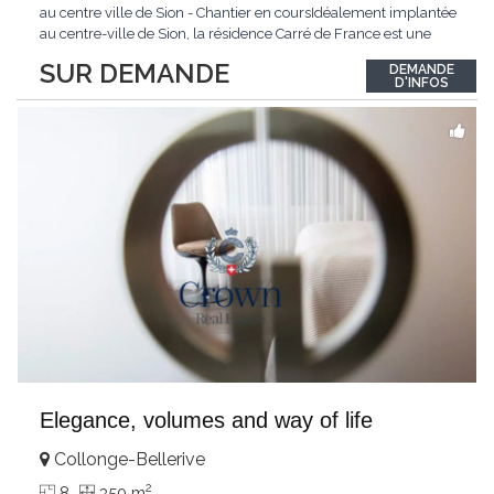
au centre ville de Sion - Chantier en coursIdéalement implantée
au centre-ville de Sion, la résidence Carré de France est une
nouvelle promotion immobilière qui conjugue architecture
SUR DEMANDE
DEMANDE
contemporaine, qualité de vie et emplacement privilégié.Ce
D'INFOS
projet d'envergure comprend 38
...
Elegance, volumes and way of life
Collonge-Bellerive
2
8
350 m