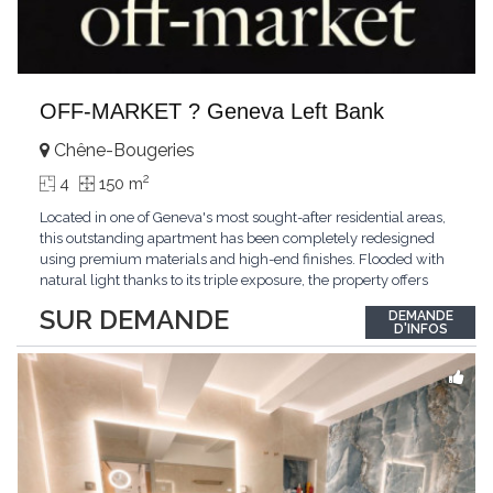
OFF-MARKET ? Geneva Left Bank
Chêne-Bougeries
2
4
150 m
Located in one of Geneva's most sought-after residential areas,
this outstanding apartment has been completely redesigned
using premium materials and high-end finishes. Flooded with
natural light thanks to its triple exposure, the property offers
generous living spaces, two bedrooms including a magnificent
SUR DEMANDE
DEMANDE
master suite, elegant reception areas, and a spacious terrace
D'INFOS
overlooking a peaceful and green
...