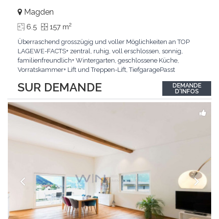
Magden
2
6.5
157 m
Überraschend grosszügig und voller Möglichkeiten an TOP
LAGEWE-FACTS+ zentral, ruhig, voll erschlossen, sonnig,
familienfreundlich+ Wintergarten, geschlossene Küche,
Vorratskammer+ Lift und Treppen-Lift, TiefgaragePasst
für:Paare, Familien, Singles,KLARTEXT: Offener Living und
SUR DEMANDE
DEMANDE
Wintergarten schaffen ein lichtdurchflutetes
D'INFOS
Wunder.Interessiert? JETZT anrufen: +41 76 507 21 32