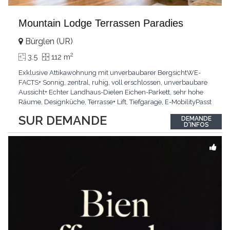
Mountain Lodge Terrassen Paradies
Bürglen (UR)
2
3.5
112 m
Exklusive Attikawohnung mit unverbaubarer BergsichtWE-
FACTS+ Sonnig, zentral, ruhig, voll erschlossen, unverbaubare
Aussicht+ Echter Landhaus-Dielen Eichen-Parkett, sehr hohe
Räume, Designküche, Terrasse+ Lift, Tiefgarage, E-MobilityPasst
für:Käufer, die Ruhe und Privatsphäre suchen mit Sinn für
SUR DEMANDE
DEMANDE
ArchitekturKLARTEXT: Grosszügig, sonnig und kompromisslos
D'INFOS
hochwertig mit Logenplatz.Interessiert?
...