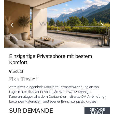
Einzigartige Privatsphöre mit bestem
Komfort
Scuol
2
3.5
105 m
Attraktive Gelegenheit: Möblierte Terrassenwohnung an top
Lage, mit exklusiver PrivatsphäreWE-FACTS+ Sonnige
Panoramalage nahe dem Dorfzentrum, direkte ÖV-Anbindung+
Luxuriöse Materialien, gediegener Einrichtungsstil, grosse
bodentiefe Fenster+ Tiefgarage inklusive, Lift, Skiraum,
SUR DEMANDE
DEMANDE
gemeinschaftliche WaschküchePasst für:Geniesser von
D'INFOS