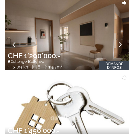
CHF 1'290'000.-
Collonge-Bellerive
DEMANDE
2
3.09 km
8
195 m
D'INFOS
CHF 1'450'000.-