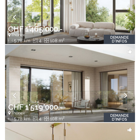
CHF 1'465'000.-
Thônex
DEMANDE
2
5.78 km
4
108 m
D'INFOS
CHF 1'519'000.-
Thônex
DEMANDE
2
5.78 km
4
108 m
D'INFOS