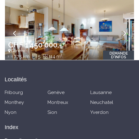
CHF 1'450'000.-
Genève
DEMANDE
2
7.75 km
5
114 m
D'INFOS
Localités
Fribourg
Genève
Lausanne
Monthey
Montreux
Neuchatel
Nyon
Sion
Yverdon
Index