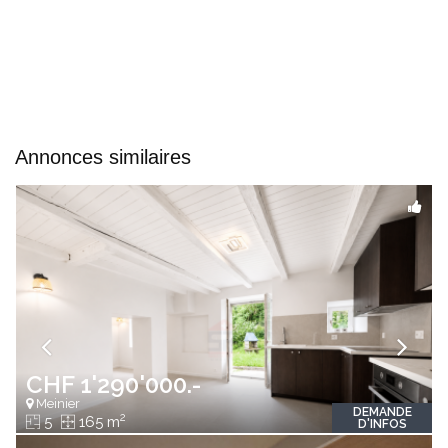
Annonces similaires
CHF 1'290'000.-
Meinier
DEMANDE
2
5
165 m
D'INFOS