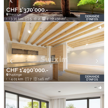
CHF 1'370'000.-
Presinge
DEMANDE
2
3.35 km
5
2
2
150 m
D'INFOS
CHF 1'490'000.-
Puplinge
DEMANDE
2
4.01 km
7
146 m
D'INFOS