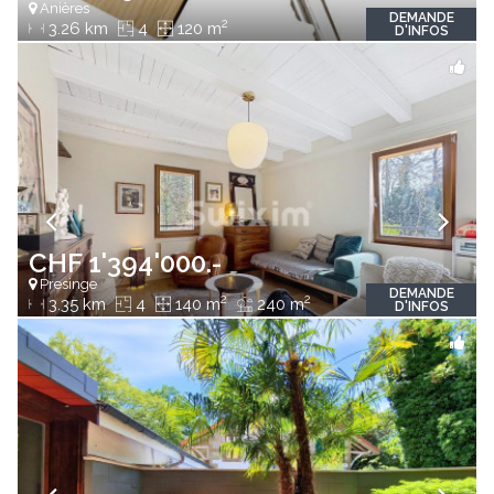
Anières
DEMANDE
2
3.26 km
4
120 m
D'INFOS
CHF 1'394'000.-
Presinge
DEMANDE
2
2
3.35 km
4
140 m
240 m
D'INFOS