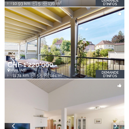
DEMANDE
2
10.93 km
5
136 m
D'INFOS
CHF 1'220'000.-
Muri (AG)
DEMANDE
2
11.74 km
5.5
144 m
D'INFOS