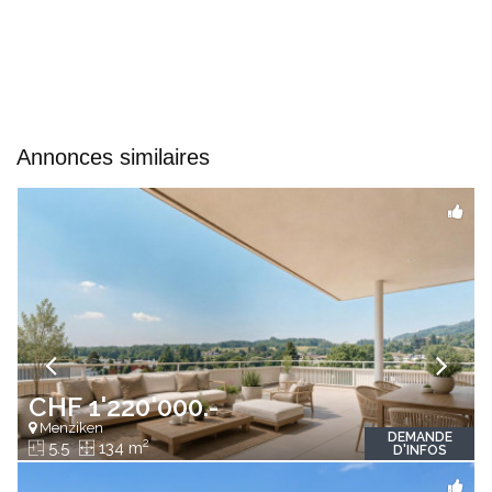
Annonces similaires
CHF 1'220'000.-
Menziken
DEMANDE
2
5.5
134 m
D'INFOS