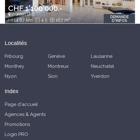
CHF 1'100'000.-
Wohlen (AG)
DEMANDE
2
14.87 km
4.5
167 m
D'INFOS
Localités
Fribourg
Genève
Lausanne
Monthey
Montreux
Neuchatel
Nyon
Sion
Yverdon
Index
Page d'accueil
Agences & Agents
Promotions
Login PRO