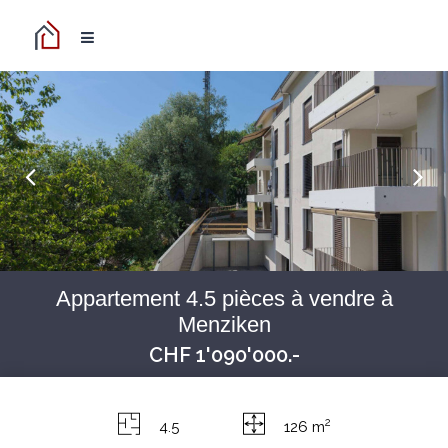
Appartement 4.5 pièces à vendre à
Menziken
CHF 1'090'000.-
2
4.5
126 m