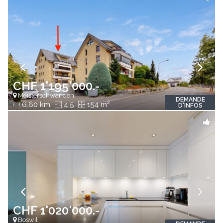
CHF 1'195'000.-
Meisterschwanden
DEMANDE
2
6.60 km
4.5
154 m
D'INFOS
CHF 1'020'000.-
Boswil