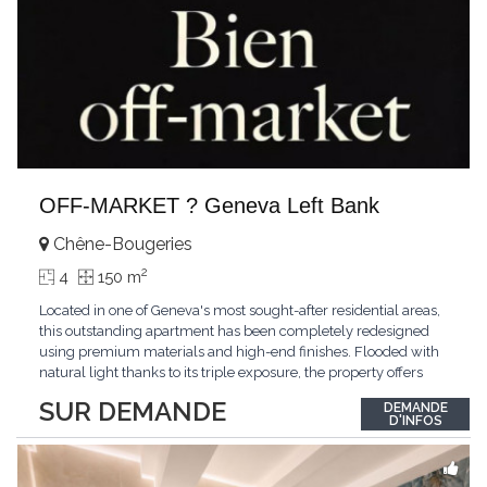
OFF-MARKET ? Geneva Left Bank
Chêne-Bougeries
2
4
150 m
Located in one of Geneva's most sought-after residential areas,
this outstanding apartment has been completely redesigned
using premium materials and high-end finishes. Flooded with
natural light thanks to its triple exposure, the property offers
generous living spaces, two bedrooms including a magnificent
SUR DEMANDE
DEMANDE
master suite, elegant reception areas, and a spacious terrace
D'INFOS
overlooking a peaceful and green
...