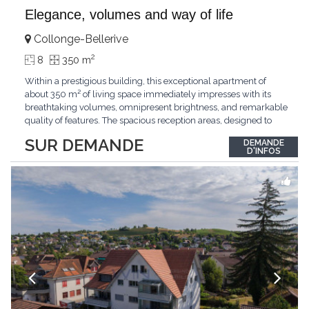
Elegance, volumes and way of life
Collonge-Bellerive
2
8
350 m
Within a prestigious building, this exceptional apartment of
about 350 m² of living space immediately impresses with its
breathtaking volumes, omnipresent brightness, and remarkable
quality of features. The spacious reception areas, designed to
receive guests elegantly, generously open onto magnificent
SUR DEMANDE
DEMANDE
outdoor spaces bathed in greenery. The bedrooms also have
D'INFOS
direct access to the outdoors, offering
...