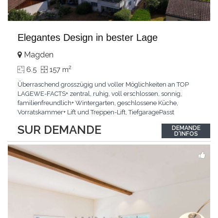
Elegantes Design in bester Lage
Magden
2
6.5
157 m
Überraschend grosszügig und voller Möglichkeiten an TOP
LAGEWE-FACTS+ zentral, ruhig, voll erschlossen, sonnig,
familienfreundlich+ Wintergarten, geschlossene Küche,
Vorratskammer+ Lift und Treppen-Lift, TiefgaragePasst
für:Paare, Familien, Singles,KLARTEXT: Offener Living und
SUR DEMANDE
DEMANDE
Wintergarten schaffen ein lichtdurchflutetes
D'INFOS
Wunder.Interessiert? JETZT anrufen: +41 76 507 21 32