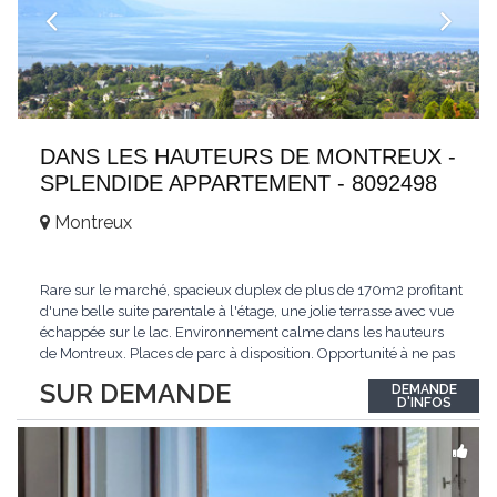
DANS LES HAUTEURS DE MONTREUX -
SPLENDIDE APPARTEMENT - 8092498
Montreux
Rare sur le marché, spacieux duplex de plus de 170m2 profitant
d'une belle suite parentale à l'étage, une jolie terrasse avec vue
échappée sur le lac. Environnement calme dans les hauteurs
de Montreux. Places de parc à disposition. Opportunité à ne pas
manquer. Plus d'informations : www.tissot-immobilier.ch Selten
SUR DEMANDE
DEMANDE
auf dem Markt, geräumiges Duplex von mehr als 170m2 mit
D'INFOS
einer schönen
...