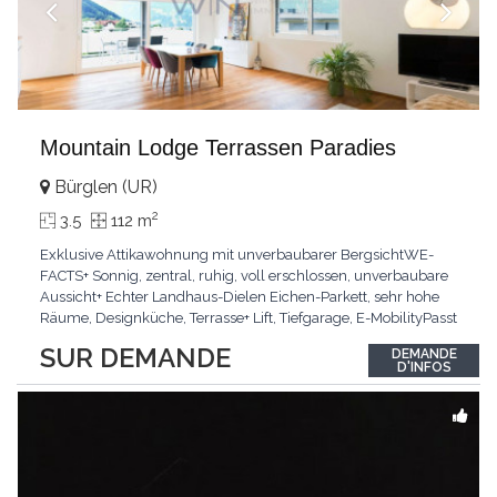
Mountain Lodge Terrassen Paradies
Bürglen (UR)
2
3.5
112 m
Exklusive Attikawohnung mit unverbaubarer BergsichtWE-
FACTS+ Sonnig, zentral, ruhig, voll erschlossen, unverbaubare
Aussicht+ Echter Landhaus-Dielen Eichen-Parkett, sehr hohe
Räume, Designküche, Terrasse+ Lift, Tiefgarage, E-MobilityPasst
für:Käufer, die Ruhe und Privatsphäre suchen mit Sinn für
SUR DEMANDE
DEMANDE
ArchitekturKLARTEXT: Grosszügig, sonnig und kompromisslos
D'INFOS
hochwertig mit Logenplatz.Interessiert?
...