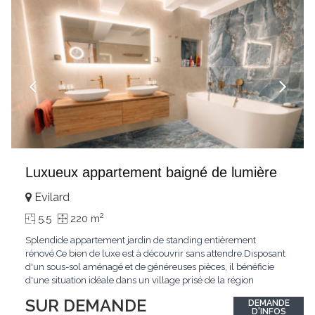
Luxueux appartement baigné de lumière
Evilard
2
5.5
220 m
Splendide appartement jardin de standing entièrement
rénové.Ce bien de luxe est à découvrir sans attendre.Disposant
d'un sous-sol aménagé et de généreuses pièces, il bénéficie
d'une situation idéale dans un village prisé de la région
biennoise.Un ensoleillement optimal lui offre une luminosité
SUR DEMANDE
DEMANDE
hors du commun tout au long de la journée.Points forts:4
D'INFOS