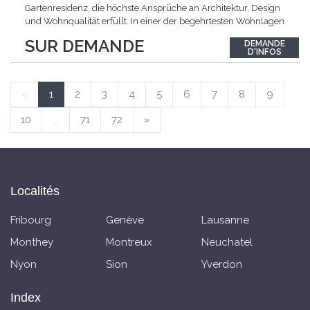
Gartenresidenz, die höchste Ansprüche an Architektur, Design
und Wohnqualität erfüllt. In einer der begehrtesten Wohnlagen
der Schweiz, im steuergünstigen Bäch SZ, erwartet Sie ein
SUR DEMANDE
DEMANDE
exklusives Zuhause mit über 230 m² Wohnfläche, das
D'INFOS
Grosszügigkeit, Privatsphäre und zeitlose Eleganz auf
einzigartige
...
«
1
2
3
4
5
6
7
8
9
10
...
71
72
»
Localités
Fribourg
Genève
Lausanne
Monthey
Montreux
Neuchatel
Nyon
Sion
Yverdon
Index