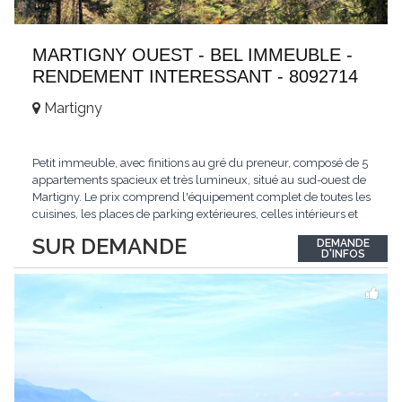
MARTIGNY OUEST - BEL IMMEUBLE -
RENDEMENT INTERESSANT - 8092714
Martigny
Petit immeuble, avec finitions au gré du preneur, composé de 5
appartements spacieux et très lumineux, situé au sud-ouest de
Martigny. Le prix comprend l'équipement complet de toutes les
cuisines, les places de parking extérieures, celles intérieurs et
les espaces de stockage privé, sans oublier un beau jardin. Une
SUR DEMANDE
DEMANDE
opportunité exclusive avec un rendement intéressant. Plus
D'INFOS
d'informations
...