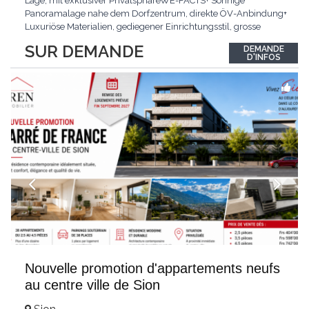
Lage, mit exklusiver PrivatsphäreWE-FACTS+ Sonnige
Panoramalage nahe dem Dorfzentrum, direkte ÖV-Anbindung+
Luxuriöse Materialien, gediegener Einrichtungsstil, grosse
bodentiefe Fenster+ Tiefgarage inklusive, Lift, Skiraum,
SUR DEMANDE
DEMANDE
gemeinschaftliche WaschküchePasst für:Geniesser von
D'INFOS
Weitblick und gehobenem WohnkomfortDie Wohnung wird
hochwertig
...
Nouvelle promotion d'appartements neufs
au centre ville de Sion