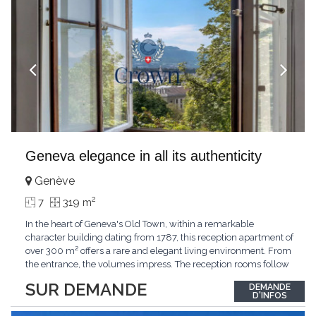
Geneva elegance in all its authenticity
Genève
2
7
319 m
In the heart of Geneva's Old Town, within a remarkable
character building dating from 1787, this reception apartment of
over 300 m² offers a rare and elegant living environment. From
the entrance, the volumes impress. The reception rooms follow
one after the other in harmony, revealing the nobility of the
SUR DEMANDE
DEMANDE
period architecture. High ceilings, finely crafted stuccoes,
D'INFOS
moldings, woodwork, old fireplaces,
...