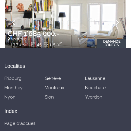
CHF 1'685'000.-
Montreux
DEMANDE
2
3.76 km
45
115 m
D'INFOS
Localités
Fribourg
Genève
Lausanne
Monthey
Montreux
Neuchatel
Nyon
Sion
Yverdon
Index
Page d'accueil