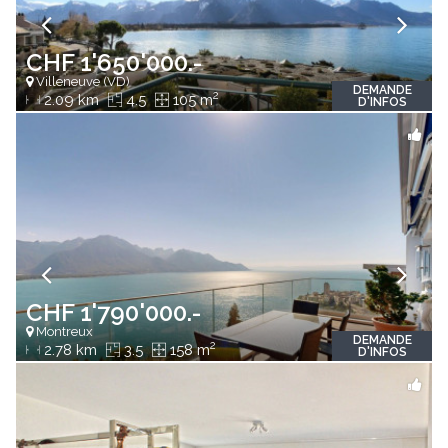
CHF 1'650'000.-
Villeneuve (VD)
DEMANDE
2
2.09 km
4.5
105 m
D'INFOS
CHF 1'790'000.-
Montreux
DEMANDE
2
2.78 km
3.5
158 m
D'INFOS