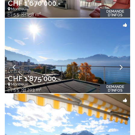
CHF 1'670'000.-
Montreux
DEMANDE
2
5.5
158 m
D'INFOS
CHF 1'875'000.-
Montreux
DEMANDE
2
5.5
203 m
D'INFOS