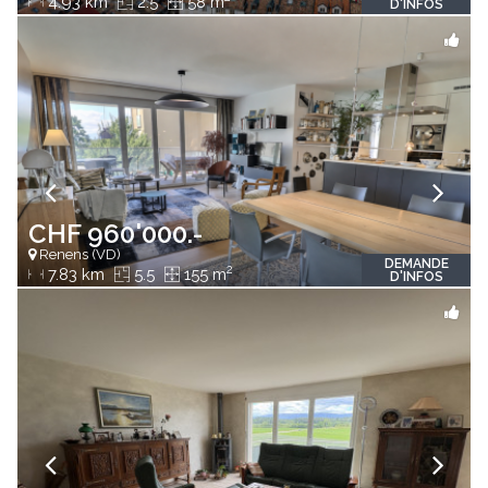
4.93 km
2.5
58 m
D'INFOS
CHF 960'000.-
Renens (VD)
DEMANDE
2
7.83 km
5.5
155 m
D'INFOS