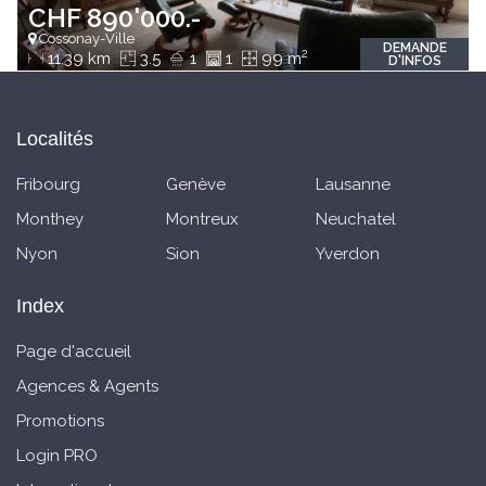
CHF 890'000.-
Cossonay-Ville
DEMANDE
2
11.39 km
3.5
1
1
99 m
D'INFOS
Localités
Fribourg
Genève
Lausanne
Monthey
Montreux
Neuchatel
Nyon
Sion
Yverdon
Index
Page d'accueil
Agences & Agents
Promotions
Login PRO