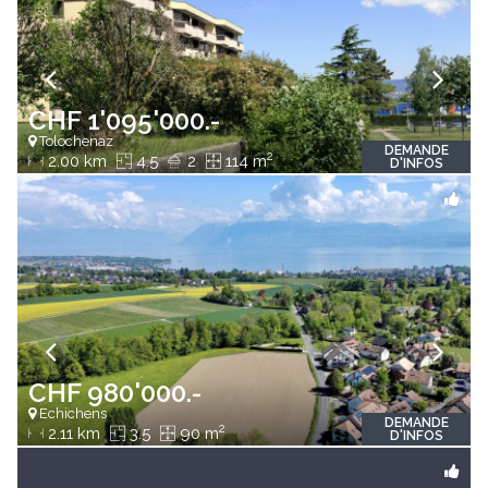
CHF 1'095'000.-
Tolochenaz
DEMANDE
2
2.00 km
4.5
2
114 m
D'INFOS
CHF 980'000.-
Echichens
DEMANDE
2
2.11 km
3.5
90 m
D'INFOS