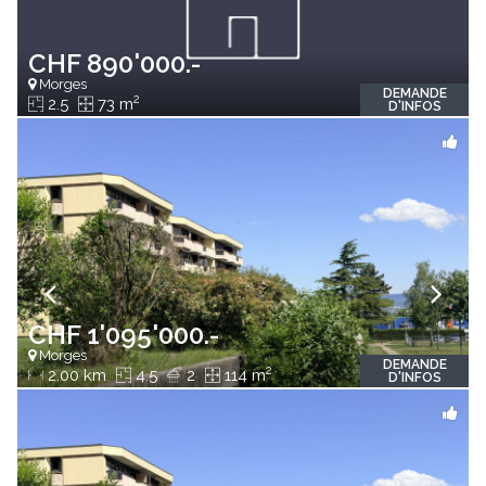
CHF 890'000.-
Morges
DEMANDE
2
2.5
73 m
D'INFOS
CHF 1'095'000.-
Morges
DEMANDE
2
2.00 km
4.5
2
114 m
D'INFOS