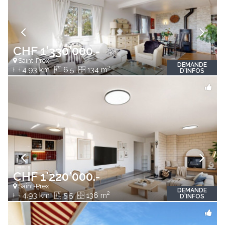
CHF 1'330'000.-
Saint-Prex
DEMANDE
2
4.93 km
6.5
134 m
D'INFOS
CHF 1'220'000.-
Saint-Prex
DEMANDE
2
4.93 km
5.5
136 m
D'INFOS