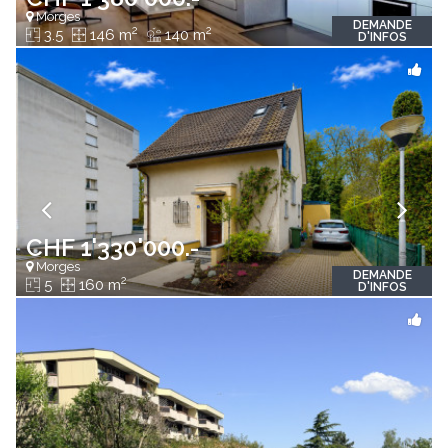
Morges
DEMANDE
2
2
3.5
146 m
140 m
D'INFOS
CHF 1'330'000.-
Morges
DEMANDE
2
5
160 m
D'INFOS