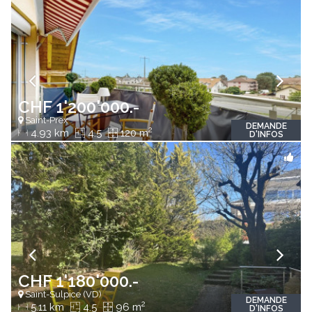
CHF 1'200'000.-
Saint-Prex
DEMANDE
2
4.93 km
4.5
120 m
D'INFOS
CHF 1'180'000.-
Saint-Sulpice (VD)
DEMANDE
2
5.11 km
4.5
96 m
D'INFOS