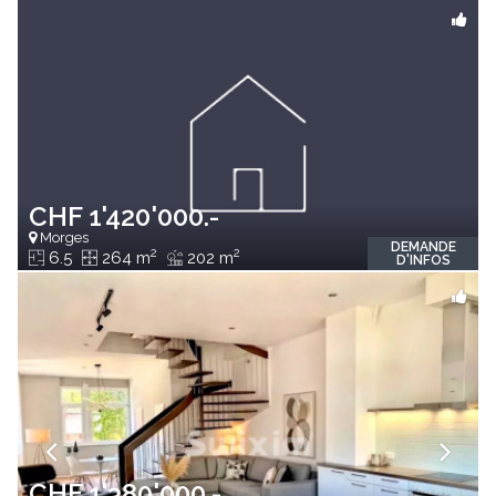
CHF 1'420'000.-
Morges
DEMANDE
2
2
6.5
264 m
202 m
D'INFOS
CHF 1'380'000.-