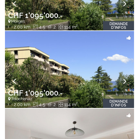
CHF 1'095'000.-
Morges
DEMANDE
2
2.00 km
4.5
2
114 m
D'INFOS
CHF 1'095'000.-
Tolochenaz
DEMANDE
2
2.00 km
4.5
2
114 m
D'INFOS