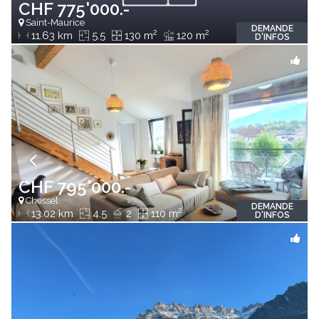
CHF 775'000.-
Saint-Maurice
DEMANDE
2
2
11.63 km
5.5
130 m
120 m
D'INFOS
CHF 795'000.-
Chessel
DEMANDE
2
13.02 km
4.5
2
110 m
D'INFOS