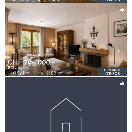
D'INFOS
CHF 795'000.-
Champéry
DEMANDE
2
9.82 km
4.5
88 m
D'INFOS