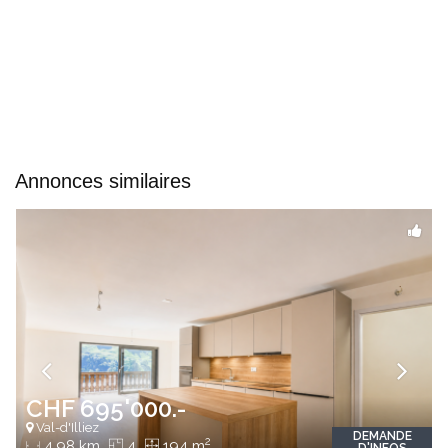
Annonces similaires
CHF 695'000.-
Val-d'Illiez
DEMANDE
2
4.98 km
4
194 m