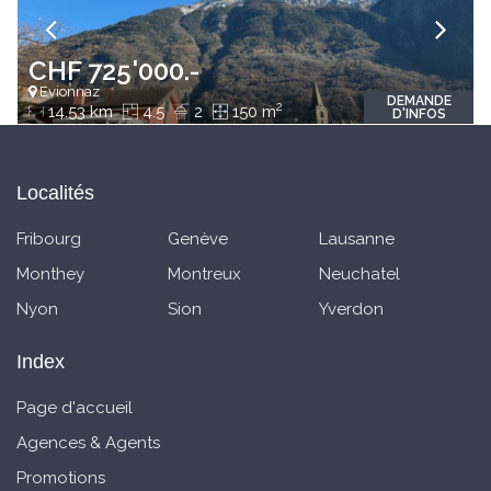
CHF 725'000.-
Evionnaz
DEMANDE
2
14.53 km
4.5
2
150 m
D'INFOS
Localités
Fribourg
Genève
Lausanne
Monthey
Montreux
Neuchatel
Nyon
Sion
Yverdon
Index
Page d'accueil
Agences & Agents
Promotions