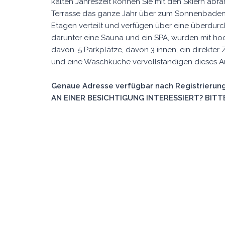
kalten Jahreszeit können Sie mit den Skiern ab
Terrasse das ganze Jahr über zum Sonnenbaden ei
Etagen verteilt und verfügen über eine überdur
darunter eine Sauna und ein SPA, wurden mit hoc
davon. 5 Parkplätze, davon 3 innen, ein direkte
und eine Waschküche vervollständigen dieses 
Genaue Adresse verfügbar nach Registrierung
AN EINER BESICHTIGUNG INTERESSIERT? BITTE