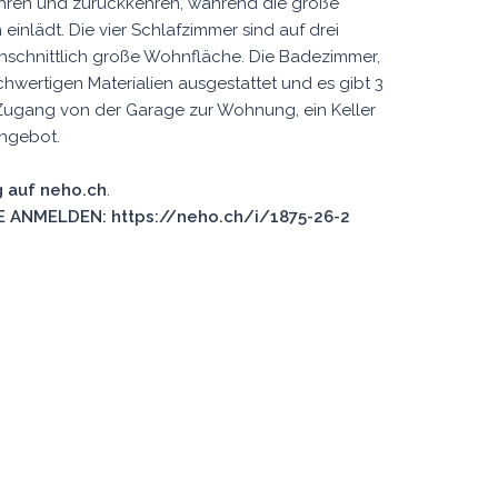
fahren und zurückkehren, während die große
nlädt. Die vier Schlafzimmer sind auf drei
chschnittlich große Wohnfläche. Die Badezimmer,
hwertigen Materialien ausgestattet und es gibt 3
r Zugang von der Garage zur Wohnung, ein Keller
Angebot.
 auf neho.ch
.
 ANMELDEN: https://neho.ch/i/1875-26-2