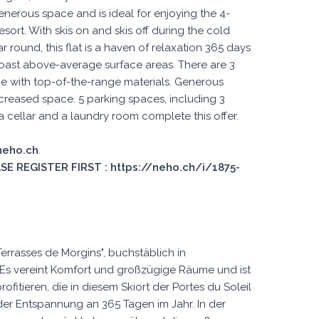
enerous space and is ideal for enjoying the 4-
resort. With skis on and skis off during the cold
 round, this flat is a haven of relaxation 365 days
 boast above-average surface areas. There are 3
e with top-of-the-range materials. Generous
ncreased space. 5 parking spaces, including 3
 a cellar and a laundry room complete this offer.
 neho.ch
.
E REGISTER FIRST : https://neho.ch/i/1875-
errasses de Morgins", buchstäblich in
 Es vereint Komfort und großzügige Räume und ist
ofitieren, die in diesem Skiort der Portes du Soleil
er Entspannung an 365 Tagen im Jahr. In der