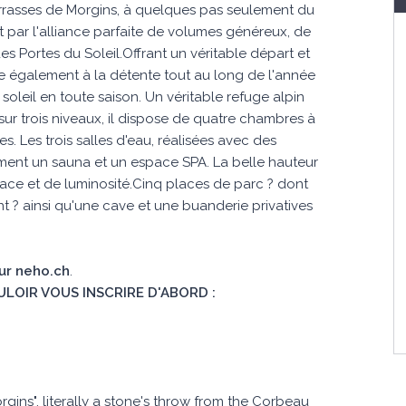
errasses de Morgins, à quelques pas seulement du
 par l'alliance parfaite de volumes généreux, de
s Portes du Soleil.Offrant un véritable départ et
ite également à la détente tout au long de l'année
 soleil en toute saison. Un véritable refuge alpin
sur trois niveaux, il dispose de quatre chambres à
. Les trois salles d'eau, réalisées avec des
nt un sauna et un espace SPA. La belle hauteur
ace et de luminosité.Cinq places de parc ? dont
t ? ainsi qu'une cave et une buanderie privatives
sur neho.ch
.
ULOIR VOUS INSCRIRE D'ABORD :
rgins", literally a stone's throw from the Corbeau