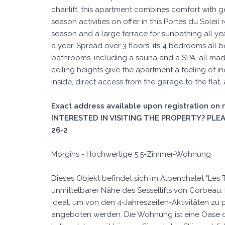
chairlift, this apartment combines comfort with g
season activities on offer in this Portes du Soleil 
season and a large terrace for sunbathing all year
a year. Spread over 3 floors, its 4 bedrooms all
bathrooms, including a sauna and a SPA, all mad
ceiling heights give the apartment a feeling of i
inside, direct access from the garage to the flat,
Exact address available upon registration on
INTERESTED IN VISITING THE PROPERTY? PLEAS
26-2
Morgins - Hochwertige 5,5-Zimmer-Wohnung
Dieses Objekt befindet sich im Alpenchalet "Les T
unmittelbarer Nähe des Sessellifts von Corbeau.
ideal, um von den 4-Jahreszeiten-Aktivitäten zu pr
angeboten werden. Die Wohnung ist eine Oase d