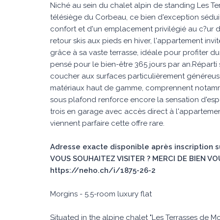
Niché au sein du chalet alpin de standing Les T
télésiège du Corbeau, ce bien d'exception séduit
confort et d'un emplacement privilégié au c?ur de
retour skis aux pieds en hiver, l'appartement inv
grâce à sa vaste terrasse, idéale pour profiter du
pensé pour le bien-être 365 jours par an.Réparti 
coucher aux surfaces particulièrement généreuses
matériaux haut de gamme, comprennent notamme
sous plafond renforce encore la sensation d'esp
trois en garage avec accès direct à l'appartemen
viennent parfaire cette offre rare.
Adresse exacte disponible après inscription 
VOUS SOUHAITEZ VISITER ? MERCI DE BIEN VO
https://neho.ch/i/1875-26-2
Morgins - 5.5-room luxury flat
Situated in the alpine chalet "Les Terrasses de Mo