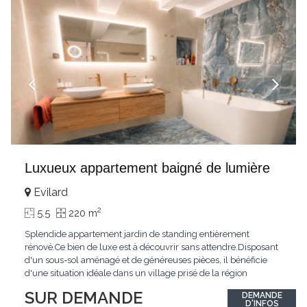
Luxueux appartement baigné de lumière
Evilard
2
5.5
220 m
Splendide appartement jardin de standing entièrement
rénové.Ce bien de luxe est à découvrir sans attendre.Disposant
d'un sous-sol aménagé et de généreuses pièces, il bénéficie
d'une situation idéale dans un village prisé de la région
biennoise.Un ensoleillement optimal lui offre une luminosité
SUR DEMANDE
DEMANDE
hors du commun tout au long de la journée.Points forts:4
D'INFOS