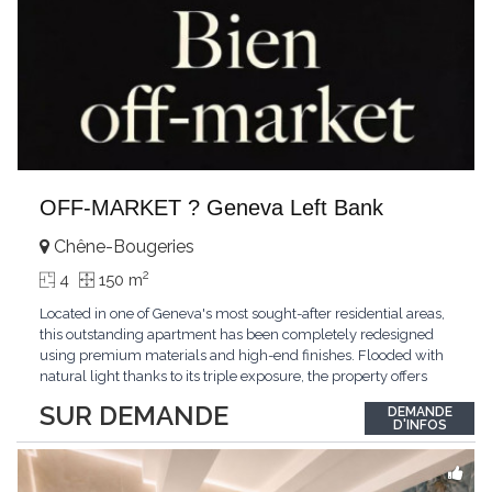
OFF-MARKET ? Geneva Left Bank
Chêne-Bougeries
2
4
150 m
Located in one of Geneva's most sought-after residential areas,
this outstanding apartment has been completely redesigned
using premium materials and high-end finishes. Flooded with
natural light thanks to its triple exposure, the property offers
generous living spaces, two bedrooms including a magnificent
SUR DEMANDE
DEMANDE
master suite, elegant reception areas, and a spacious terrace
D'INFOS
overlooking a peaceful and green
...