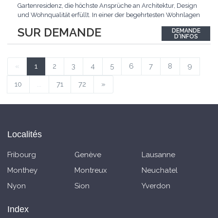
Gartenresidenz, die höchste Ansprüche an Architektur, Design
und Wohnqualität erfüllt. In einer der begehrtesten Wohnlagen
der Schweiz, im steuergünstigen Bäch SZ, erwartet Sie ein
SUR DEMANDE
DEMANDE
exklusives Zuhause mit über 230 m² Wohnfläche, das
D'INFOS
Grosszügigkeit, Privatsphäre und zeitlose Eleganz auf
einzigartige
...
«
1
2
3
4
5
6
7
8
9
10
...
71
72
»
Localités
Fribourg
Genève
Lausanne
Monthey
Montreux
Neuchatel
Nyon
Sion
Yverdon
Index