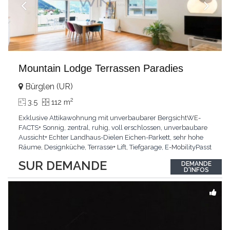
Mountain Lodge Terrassen Paradies
Bürglen (UR)
2
3.5
112 m
Exklusive Attikawohnung mit unverbaubarer BergsichtWE-
FACTS+ Sonnig, zentral, ruhig, voll erschlossen, unverbaubare
Aussicht+ Echter Landhaus-Dielen Eichen-Parkett, sehr hohe
Räume, Designküche, Terrasse+ Lift, Tiefgarage, E-MobilityPasst
für:Käufer, die Ruhe und Privatsphäre suchen mit Sinn für
SUR DEMANDE
DEMANDE
ArchitekturKLARTEXT: Grosszügig, sonnig und kompromisslos
D'INFOS
hochwertig mit Logenplatz.Interessiert?
...