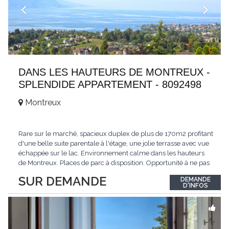
DANS LES HAUTEURS DE MONTREUX -
SPLENDIDE APPARTEMENT - 8092498
Montreux
Rare sur le marché, spacieux duplex de plus de 170m2 profitant
d'une belle suite parentale à l'étage, une jolie terrasse avec vue
échappée sur le lac. Environnement calme dans les hauteurs
de Montreux. Places de parc à disposition. Opportunité à ne pas
manquer. Plus d'informations : www.tissot-immobilier.ch Selten
SUR DEMANDE
DEMANDE
auf dem Markt, geräumiges Duplex von mehr als 170m2 mit
D'INFOS
einer schönen
...