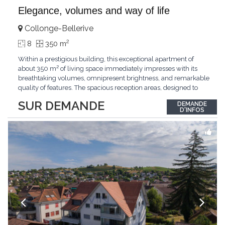
Elegance, volumes and way of life
Collonge-Bellerive
2
8
350 m
Within a prestigious building, this exceptional apartment of
about 350 m² of living space immediately impresses with its
breathtaking volumes, omnipresent brightness, and remarkable
quality of features. The spacious reception areas, designed to
receive guests elegantly, generously open onto magnificent
SUR DEMANDE
DEMANDE
outdoor spaces bathed in greenery. The bedrooms also have
D'INFOS
direct access to the outdoors, offering
...