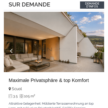
between the interior and the landscape. The sleeping area
SUR DEMANDE
DEMANDE
comprises two bedrooms, each with its own bathroom,
D'INFOS
guaranteeing comfort and privacy. Private
...
Maximale Privatsphäre & top Komfort
Scuol
2
3.5
105 m
Attraktive Gelegenheit: Möblierte Terrassenwohnung an top