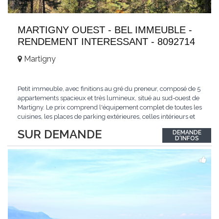
MARTIGNY OUEST - BEL IMMEUBLE -
RENDEMENT INTERESSANT - 8092714
Martigny
Petit immeuble, avec finitions au gré du preneur, composé de 5
appartements spacieux et très lumineux, situé au sud-ouest de
Martigny. Le prix comprend l'équipement complet de toutes les
cuisines, les places de parking extérieures, celles intérieurs et
les espaces de stockage privé, sans oublier un beau jardin. Une
SUR DEMANDE
DEMANDE
opportunité exclusive avec un rendement intéressant. Plus
D'INFOS
d'informations
...