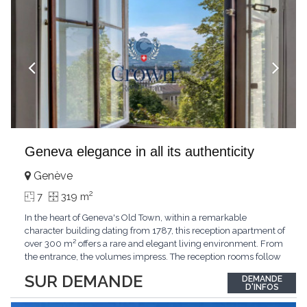
Geneva elegance in all its authenticity
Genève
2
7
319 m
In the heart of Geneva's Old Town, within a remarkable
character building dating from 1787, this reception apartment of
over 300 m² offers a rare and elegant living environment. From
the entrance, the volumes impress. The reception rooms follow
one after the other in harmony, revealing the nobility of the
SUR DEMANDE
DEMANDE
period architecture. High ceilings, finely crafted stuccoes,
D'INFOS
moldings, woodwork, old fireplaces,
...