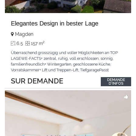
Elegantes Design in bester Lage
Magden
2
6.5
157 m
Überraschend grosszügig und voller Möglichkeiten an TOP
LAGEWE-FACTS+ zentral, ruhig, voll erschlossen, sonnig,
familienfreundlich+ Wintergarten, geschlossene Küche,
Vorratskammer+ Lift und Treppen-Lift, TiefgaragePasst
für:Paare, Familien, Singles,KLARTEXT: Offener Living und
SUR DEMANDE
DEMANDE
Wintergarten schaffen ein lichtdurchflutetes
D'INFOS
Wunder.Interessiert? JETZT anrufen: +41 76 507 21 32