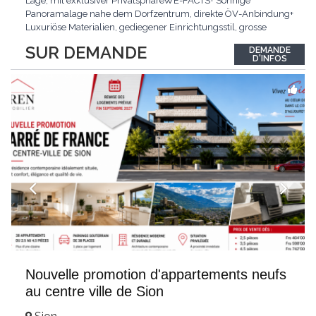
Lage, mit exklusiver PrivatsphäreWE-FACTS+ Sonnige
Panoramalage nahe dem Dorfzentrum, direkte ÖV-Anbindung+
Luxuriöse Materialien, gediegener Einrichtungsstil, grosse
bodentiefe Fenster+ Tiefgarage inklusive, Lift, Skiraum,
SUR DEMANDE
DEMANDE
gemeinschaftliche WaschküchePasst für:Geniesser von
D'INFOS
Weitblick und gehobenem WohnkomfortDie Wohnung wird
hochwertig
...
Nouvelle promotion d'appartements neufs
au centre ville de Sion