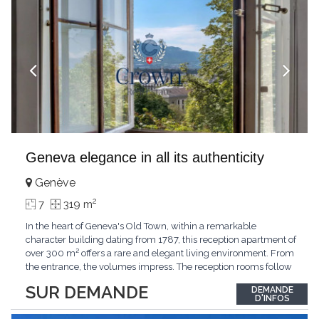
Geneva elegance in all its authenticity
Genève
2
7
319 m
In the heart of Geneva's Old Town, within a remarkable
character building dating from 1787, this reception apartment of
over 300 m² offers a rare and elegant living environment. From
the entrance, the volumes impress. The reception rooms follow
one after the other in harmony, revealing the nobility of the
SUR DEMANDE
DEMANDE
period architecture. High ceilings, finely crafted stuccoes,
D'INFOS
moldings, woodwork, old fireplaces,
...