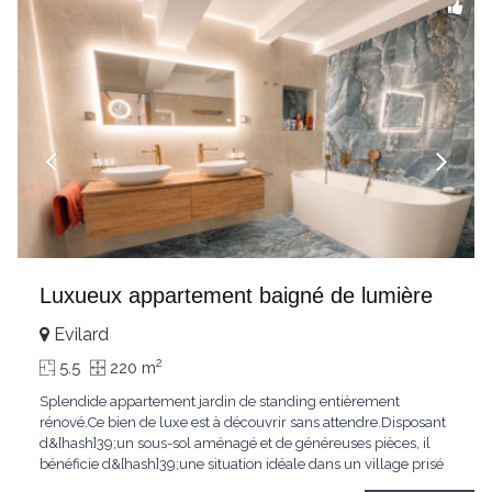
Luxueux appartement baigné de lumière
Evilard
2
5.5
220 m
Splendide appartement jardin de standing entièrement
rénové.Ce bien de luxe est à découvrir sans attendre.Disposant
d&[hash]39;un sous-sol aménagé et de généreuses pièces, il
bénéficie d&[hash]39;une situation idéale dans un village prisé
de la région biennoise.Un ensoleillement optimal lui offre une