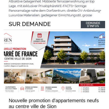
Attraktive Gelegenheit: Möblierte Terrassenwohnung an top
Lage, mit exklusiver PrivatsphäreWE-FACTS+ Sonnige
Panoramalage nahe dem Dorfzentrum, direkte ÖV-Anbindung+
Luxuriöse Materialien, gediegener Einrichtungsstil, grosse
bodentiefe Fenster+ Tiefgarage inklusive, Lift, Skiraum,
SUR DEMANDE
DEMANDE
gemeinschaftliche WaschküchePasst für:Geniesser von
D'INFOS
Weitblick und gehobenem WohnkomfortDie Wohnung wird
hochwertig
...
Nouvelle promotion d'appartements neufs
au centre ville de Sion