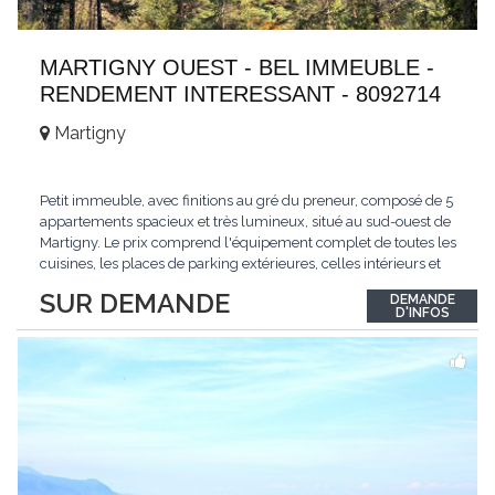
MARTIGNY OUEST - BEL IMMEUBLE -
RENDEMENT INTERESSANT - 8092714
Martigny
Petit immeuble, avec finitions au gré du preneur, composé de 5
appartements spacieux et très lumineux, situé au sud-ouest de
Martigny. Le prix comprend l'équipement complet de toutes les
cuisines, les places de parking extérieures, celles intérieurs et
les espaces de stockage privé, sans oublier un beau jardin. Une
SUR DEMANDE
DEMANDE
opportunité exclusive avec un rendement intéressant. Plus
D'INFOS
d'informations
...