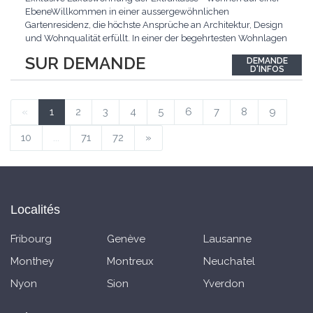
EbeneWillkommen in einer aussergewöhnlichen
Gartenresidenz, die höchste Ansprüche an Architektur, Design
und Wohnqualität erfüllt. In einer der begehrtesten Wohnlagen
der Schweiz, im steuergünstigen Bäch SZ, erwartet Sie ein
SUR DEMANDE
DEMANDE
exklusives Zuhause mit über 230 m² Wohnfläche, das
D'INFOS
Grosszügigkeit, Privatsphäre und zeitlose Eleganz auf
einzigartige
...
«
1
2
3
4
5
6
7
8
9
10
...
71
72
»
Localités
Fribourg
Genève
Lausanne
Monthey
Montreux
Neuchatel
Nyon
Sion
Yverdon