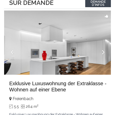
SUR DEMANDE
DEMANDE
luminosité hors du commun tout au long de la journée.Points
D'INFOS
forts:4 grandes chambresUn
...
Exklusive Luxuswohnung der Extraklasse -
Wohnen auf einer Ebene
Freienbach
2
5.5
264 m
Exklusive Luxuswohnung der Extraklasse - Wohnen auf einer