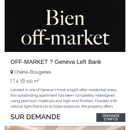
OFF-MARKET ? Geneva Left Bank
Chêne-Bougeries
2
4
150 m
Located in one of Geneva's most sought-after residential areas,
this outstanding apartment has been completely redesigned
using premium materials and high-end finishes. Flooded with
natural light thanks to its triple exposure, the property offers
generous living spaces, two bedrooms including a magnificent
SUR DEMANDE
DEMANDE
master suite, elegant reception areas, and a spacious terrace
D'INFOS
overlooking a peaceful and green
...