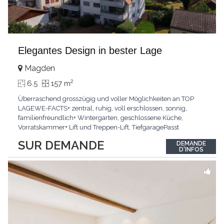
Elegantes Design in bester Lage
Magden
2
6.5
157 m
Überraschend grosszügig und voller Möglichkeiten an TOP
LAGEWE-FACTS+ zentral, ruhig, voll erschlossen, sonnig,
familienfreundlich+ Wintergarten, geschlossene Küche,
Vorratskammer+ Lift und Treppen-Lift, TiefgaragePasst
für:Paare, Familien, Singles,KLARTEXT: Offener Living und
SUR DEMANDE
DEMANDE
Wintergarten schaffen ein lichtdurchflutetes
D'INFOS
Wunder.Interessiert? JETZT anrufen: +41 76 507 21 32