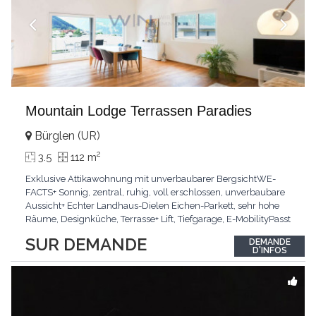
Mountain Lodge Terrassen Paradies
Bürglen (UR)
2
3.5
112 m
Exklusive Attikawohnung mit unverbaubarer BergsichtWE-
FACTS+ Sonnig, zentral, ruhig, voll erschlossen, unverbaubare
Aussicht+ Echter Landhaus-Dielen Eichen-Parkett, sehr hohe
Räume, Designküche, Terrasse+ Lift, Tiefgarage, E-MobilityPasst
für:Käufer, die Ruhe und Privatsphäre suchen mit Sinn für
SUR DEMANDE
DEMANDE
ArchitekturKLARTEXT: Grosszügig, sonnig und kompromisslos
D'INFOS
hochwertig mit Logenplatz.Interessiert?
...