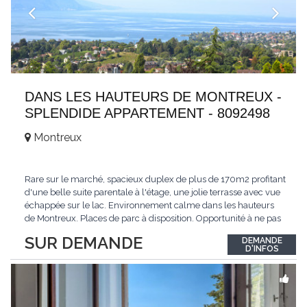
DANS LES HAUTEURS DE MONTREUX -
SPLENDIDE APPARTEMENT - 8092498
Montreux
Rare sur le marché, spacieux duplex de plus de 170m2 profitant
d'une belle suite parentale à l'étage, une jolie terrasse avec vue
échappée sur le lac. Environnement calme dans les hauteurs
de Montreux. Places de parc à disposition. Opportunité à ne pas
manquer. Plus d'informations : www.tissot-immobilier.ch Selten
SUR DEMANDE
DEMANDE
auf dem Markt, geräumiges Duplex von mehr als 170m2 mit
D'INFOS
einer schönen
...