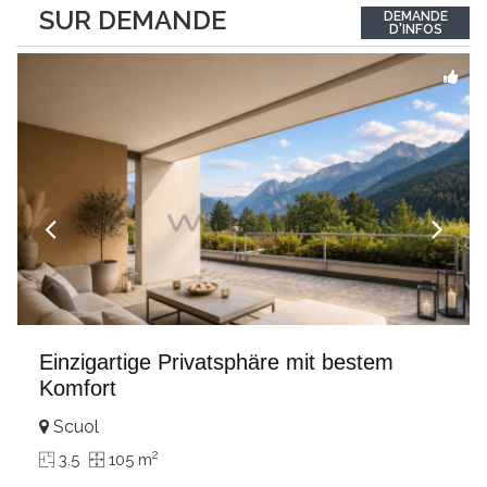
between the interior and the landscape. The sleeping area
SUR DEMANDE
DEMANDE
comprises two bedrooms, each with its own bathroom,
D'INFOS
guaranteeing comfort and privacy. Private
...
Einzigartige Privatsphäre mit bestem
Komfort
Scuol
2
3.5
105 m