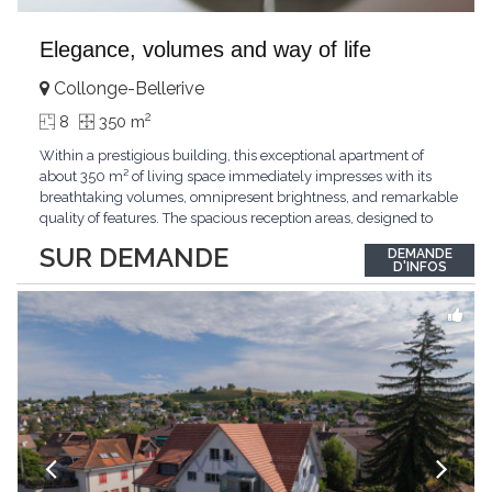
Elegance, volumes and way of life
Collonge-Bellerive
2
8
350 m
Within a prestigious building, this exceptional apartment of
about 350 m² of living space immediately impresses with its
breathtaking volumes, omnipresent brightness, and remarkable
quality of features. The spacious reception areas, designed to
receive guests elegantly, generously open onto magnificent
SUR DEMANDE
DEMANDE
outdoor spaces bathed in greenery. The bedrooms also have
D'INFOS
direct access to the outdoors, offering
...