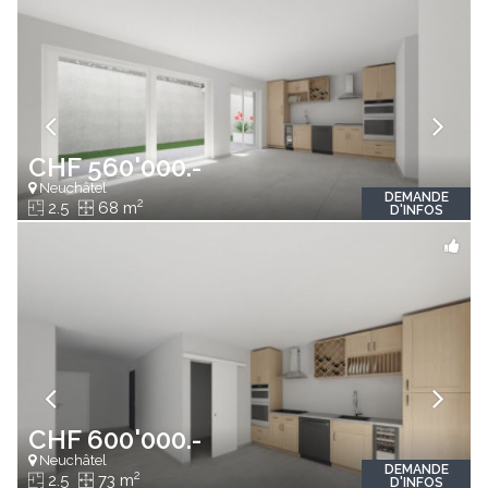
CHF 560'000.-
Neuchâtel
DEMANDE
2
2.5
68 m
D'INFOS
CHF 600'000.-
Neuchâtel
DEMANDE
2
2.5
73 m
D'INFOS