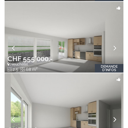
CHF 555'000.-
Neuchâtel
DEMANDE
2
2.5
68 m
D'INFOS