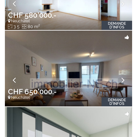
CHF 580'000.-
Neuchâtel
DEMANDE
2
3.5
80 m
D'INFOS
CHF 650'000.-
Neuchâtel
DEMANDE
D'INFOS