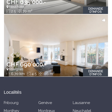
CHF 635'000.-
Neuchâtel
DEMANDE
2
2.5
70 m
D'INFOS
CHF 690'000.-
Milvignes
DEMANDE
2
6.70 km
4.5
116 m
D'INFOS
Localités
Fribourg
Genève
Lausanne
Monthey
Montreux
Neuchatel