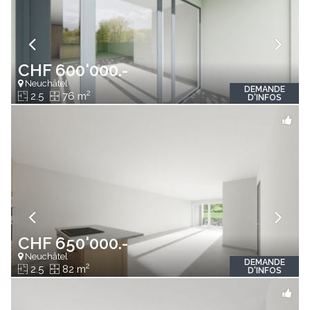
CHF 600'000.-
Neuchâtel
DEMANDE
2
2.5
76 m
D'INFOS
CHF 650'000.-
Neuchâtel
DEMANDE
2
2.5
82 m
D'INFOS