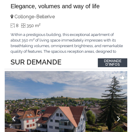
Elegance, volumes and way of life
Collonge-Bellerive
2
8
350 m
Within a prestigious building, this exceptional apartment of
about 350 m² of living space immediately impresses with its
breathtaking volumes, omnipresent brightness, and remarkable
quality of features. The spacious reception areas, designed to
receive guests elegantly, generously open onto magnificent
SUR DEMANDE
DEMANDE
outdoor spaces bathed in greenery. The bedrooms also have
D'INFOS
direct access to the outdoors, offering
...