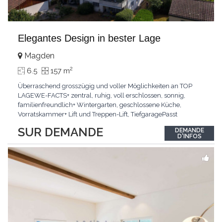
Elegantes Design in bester Lage
Magden
2
6.5
157 m
Überraschend grosszügig und voller Möglichkeiten an TOP
LAGEWE-FACTS+ zentral, ruhig, voll erschlossen, sonnig,
familienfreundlich+ Wintergarten, geschlossene Küche,
Vorratskammer+ Lift und Treppen-Lift, TiefgaragePasst
für:Paare, Familien, Singles,KLARTEXT: Offener Living und
SUR DEMANDE
DEMANDE
Wintergarten schaffen ein lichtdurchflutetes
D'INFOS
Wunder.Interessiert? JETZT anrufen: +41 76 507 21 32