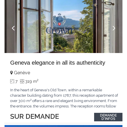
Geneva elegance in all its authenticity
Genève
2
7
319 m
In the heart of Geneva's Old Town, within a remarkable
character building dating from 1787, this reception apartment of
over 300 m² offers a rare and elegant living environment. From
the entrance, the volumes impress. The reception rooms follow
one after the other in harmony, revealing the nobility of the
SUR DEMANDE
DEMANDE
period architecture. High ceilings, finely crafted stuccoes,
D'INFOS
moldings, woodwork, old fireplaces,
...