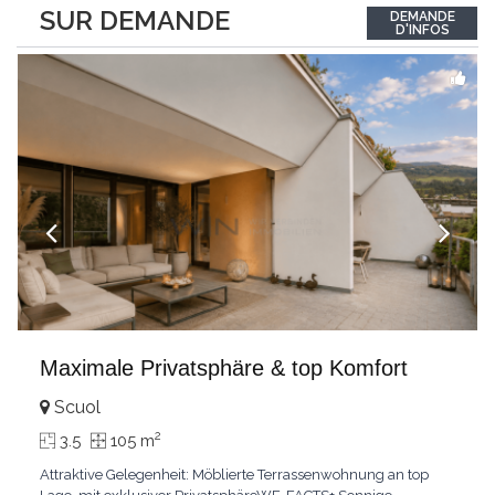
between the interior and the landscape. The sleeping area
SUR DEMANDE
DEMANDE
comprises two bedrooms, each with its own bathroom,
D'INFOS
guaranteeing comfort and privacy. Private
...
Maximale Privatsphäre & top Komfort
Scuol
2
3.5
105 m
Attraktive Gelegenheit: Möblierte Terrassenwohnung an top