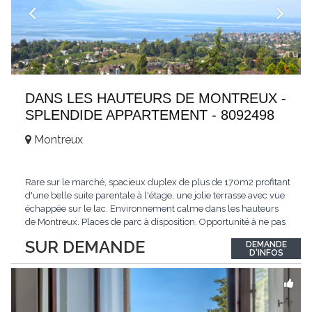
DANS LES HAUTEURS DE MONTREUX -
SPLENDIDE APPARTEMENT - 8092498
Montreux
Rare sur le marché, spacieux duplex de plus de 170m2 profitant
d'une belle suite parentale à l'étage, une jolie terrasse avec vue
échappée sur le lac. Environnement calme dans les hauteurs
de Montreux. Places de parc à disposition. Opportunité à ne pas
manquer. Plus d'informations : www.tissot-immobilier.ch Selten
SUR DEMANDE
DEMANDE
auf dem Markt, geräumiges Duplex von mehr als 170m2 mit
D'INFOS
einer schönen
...