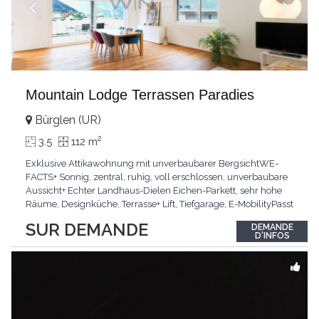
Mountain Lodge Terrassen Paradies
Bürglen (UR)
2
3.5
112 m
Exklusive Attikawohnung mit unverbaubarer BergsichtWE-
FACTS+ Sonnig, zentral, ruhig, voll erschlossen, unverbaubare
Aussicht+ Echter Landhaus-Dielen Eichen-Parkett, sehr hohe
Räume, Designküche, Terrasse+ Lift, Tiefgarage, E-MobilityPasst
für:Käufer, die Ruhe und Privatsphäre suchen mit Sinn für
SUR DEMANDE
DEMANDE
ArchitekturKLARTEXT: Grosszügig, sonnig und kompromisslos
D'INFOS
hochwertig mit Logenplatz.Interessiert?
...