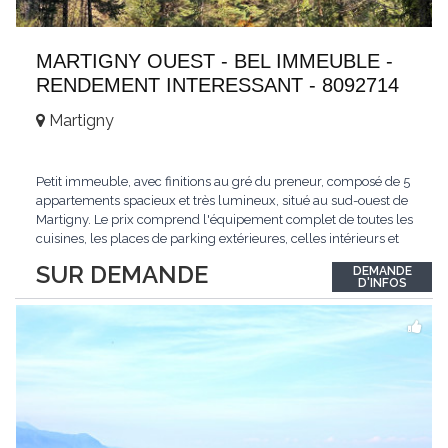
MARTIGNY OUEST - BEL IMMEUBLE -
RENDEMENT INTERESSANT - 8092714
Martigny
Petit immeuble, avec finitions au gré du preneur, composé de 5
appartements spacieux et très lumineux, situé au sud-ouest de
Martigny. Le prix comprend l'équipement complet de toutes les
cuisines, les places de parking extérieures, celles intérieurs et
les espaces de stockage privé, sans oublier un beau jardin. Une
SUR DEMANDE
DEMANDE
opportunité exclusive avec un rendement intéressant. Plus
D'INFOS
d'informations
...