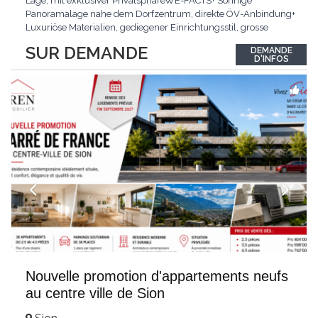
Lage, mit exklusiver PrivatsphäreWE-FACTS+ Sonnige
Panoramalage nahe dem Dorfzentrum, direkte ÖV-Anbindung+
Luxuriöse Materialien, gediegener Einrichtungsstil, grosse
bodentiefe Fenster+ Tiefgarage inklusive, Lift, Skiraum,
SUR DEMANDE
DEMANDE
gemeinschaftliche WaschküchePasst für:Geniesser von
D'INFOS
Weitblick und gehobenem WohnkomfortDie Wohnung wird
hochwertig
...
Nouvelle promotion d'appartements neufs
au centre ville de Sion