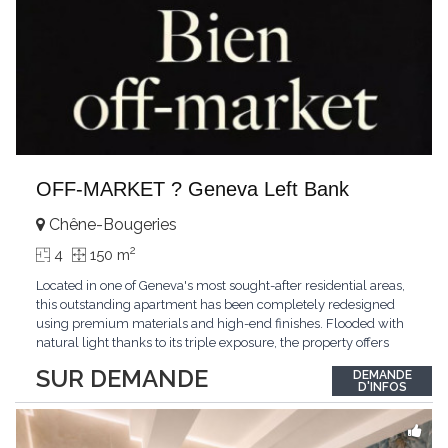
OFF-MARKET ? Geneva Left Bank
Chêne-Bougeries
2
4
150 m
Located in one of Geneva's most sought-after residential areas,
this outstanding apartment has been completely redesigned
using premium materials and high-end finishes. Flooded with
natural light thanks to its triple exposure, the property offers
generous living spaces, two bedrooms including a magnificent
SUR DEMANDE
DEMANDE
master suite, elegant reception areas, and a spacious terrace
D'INFOS
overlooking a peaceful and green
...