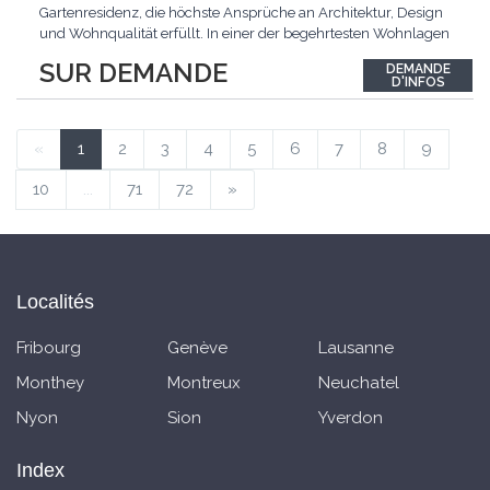
Gartenresidenz, die höchste Ansprüche an Architektur, Design
und Wohnqualität erfüllt. In einer der begehrtesten Wohnlagen
der Schweiz, im steuergünstigen Bäch SZ, erwartet Sie ein
SUR DEMANDE
DEMANDE
exklusives Zuhause mit über 230 m² Wohnfläche, das
D'INFOS
Grosszügigkeit, Privatsphäre und zeitlose Eleganz auf
einzigartige
...
«
1
2
3
4
5
6
7
8
9
10
...
71
72
»
Localités
Fribourg
Genève
Lausanne
Monthey
Montreux
Neuchatel
Nyon
Sion
Yverdon
Index