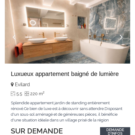
Luxueux appartement baigné de lumière
Evilard
2
5.5
220 m
Splendide appartement jardin de standing entièrement
rénové.Ce bien de luxe est à découvrir sans attendre.Disposant
d'un sous-sol aménagé et de généreuses pièces, il bénéficie
d'une situation idéale dans un village prisé de la région
biennoise.Un ensoleillement optimal lui offre une luminosité
SUR DEMANDE
DEMANDE
hors du commun tout au long de la journée.Points forts:4
D'INFOS