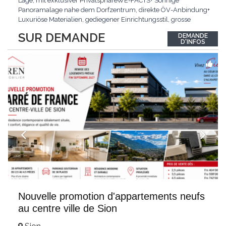
Lage, mit exklusiver PrivatsphäreWE-FACTS+ Sonnige
Panoramalage nahe dem Dorfzentrum, direkte ÖV-Anbindung+
Luxuriöse Materialien, gediegener Einrichtungsstil, grosse
bodentiefe Fenster+ Tiefgarage inklusive, Lift, Skiraum,
SUR DEMANDE
DEMANDE
gemeinschaftliche WaschküchePasst für:Geniesser von
D'INFOS
Weitblick und gehobenem WohnkomfortDie Wohnung wird
hochwertig
...
Nouvelle promotion d'appartements neufs
au centre ville de Sion