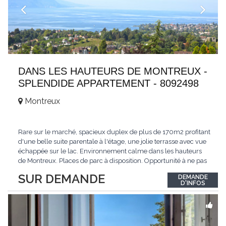
DANS LES HAUTEURS DE MONTREUX -
SPLENDIDE APPARTEMENT - 8092498
Montreux
Rare sur le marché, spacieux duplex de plus de 170m2 profitant
d'une belle suite parentale à l'étage, une jolie terrasse avec vue
échappée sur le lac. Environnement calme dans les hauteurs
de Montreux. Places de parc à disposition. Opportunité à ne pas
manquer. Plus d'informations : www.tissot-immobilier.ch Selten
SUR DEMANDE
DEMANDE
auf dem Markt, geräumiges Duplex von mehr als 170m2 mit
D'INFOS
einer schönen
...