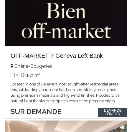
OFF-MARKET ? Geneva Left Bank
Chêne-Bougeries
2
4
150 m
Located in one of Geneva's most sought-after residential areas,
this outstanding apartment has been completely redesigned
using premium materials and high-end finishes. Flooded with
natural light thanks to its triple exposure, the property offers
generous living spaces, two bedrooms including a magnificent
SUR DEMANDE
DEMANDE
master suite, elegant reception areas, and a spacious terrace
D'INFOS
overlooking a peaceful and green
...