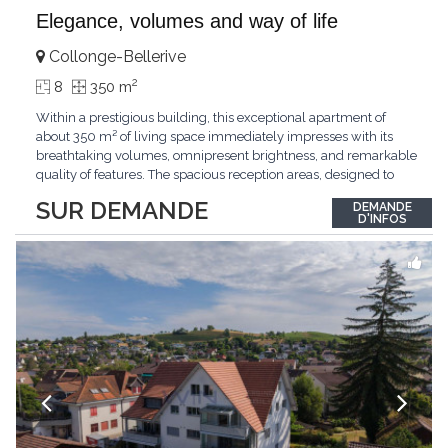
Elegance, volumes and way of life
Collonge-Bellerive
2
8
350 m
Within a prestigious building, this exceptional apartment of
about 350 m² of living space immediately impresses with its
breathtaking volumes, omnipresent brightness, and remarkable
quality of features. The spacious reception areas, designed to
receive guests elegantly, generously open onto magnificent
SUR DEMANDE
DEMANDE
outdoor spaces bathed in greenery. The bedrooms also have
D'INFOS
direct access to the outdoors, offering
...