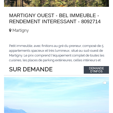
MARTIGNY OUEST - BEL IMMEUBLE -
RENDEMENT INTERESSANT - 8092714
Martigny
Petit immeuble, avec finitions au gré du preneur, composé de 5
appartements spacieux et très lumineux, situé au sud-ouest de
Martigny. Le prix comprend l'équipement complet de toutes les
cuisines, les places de parking extérieures, celles intérieurs et
les espaces de stockage privé, sans oublier un beau jardin. Une
SUR DEMANDE
DEMANDE
opportunité exclusive avec un rendement intéressant. Plus
D'INFOS
d'informations
...