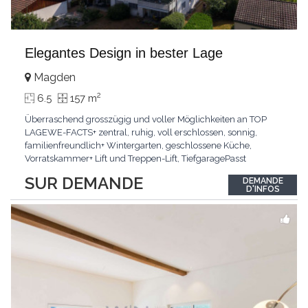
Elegantes Design in bester Lage
Magden
2
6.5
157 m
Überraschend grosszügig und voller Möglichkeiten an TOP
LAGEWE-FACTS+ zentral, ruhig, voll erschlossen, sonnig,
familienfreundlich+ Wintergarten, geschlossene Küche,
Vorratskammer+ Lift und Treppen-Lift, TiefgaragePasst
für:Paare, Familien, Singles,KLARTEXT: Offener Living und
SUR DEMANDE
DEMANDE
Wintergarten schaffen ein lichtdurchflutetes
D'INFOS
Wunder.Interessiert? JETZT anrufen: +41 76 507 21 32