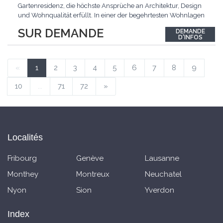
Gartenresidenz, die höchste Ansprüche an Architektur, Design
und Wohnqualität erfüllt. In einer der begehrtesten Wohnlagen
der Schweiz, im steuergünstigen Bäch SZ, erwartet Sie ein
SUR DEMANDE
DEMANDE
exklusives Zuhause mit über 230 m² Wohnfläche, das
D'INFOS
Grosszügigkeit, Privatsphäre und zeitlose Eleganz auf
einzigartige
...
«
1
2
3
4
5
6
7
8
9
10
...
71
72
»
Localités
Fribourg
Genève
Lausanne
Monthey
Montreux
Neuchatel
Nyon
Sion
Yverdon
Index