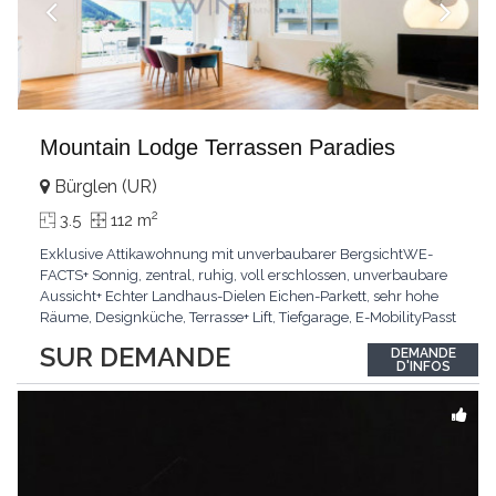
Mountain Lodge Terrassen Paradies
Bürglen (UR)
2
3.5
112 m
Exklusive Attikawohnung mit unverbaubarer BergsichtWE-
FACTS+ Sonnig, zentral, ruhig, voll erschlossen, unverbaubare
Aussicht+ Echter Landhaus-Dielen Eichen-Parkett, sehr hohe
Räume, Designküche, Terrasse+ Lift, Tiefgarage, E-MobilityPasst
für:Käufer, die Ruhe und Privatsphäre suchen mit Sinn für
SUR DEMANDE
DEMANDE
ArchitekturKLARTEXT: Grosszügig, sonnig und kompromisslos
D'INFOS
hochwertig mit Logenplatz.Interessiert?
...