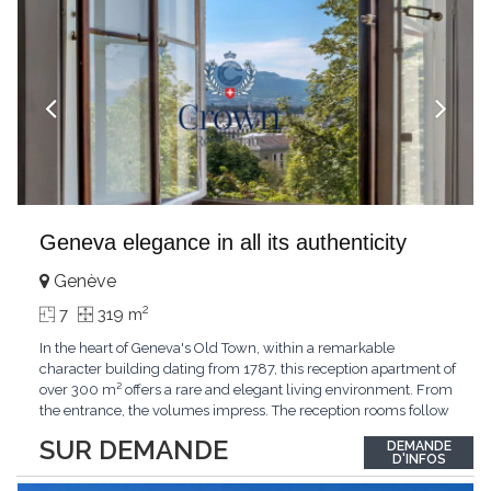
Geneva elegance in all its authenticity
Genève
2
7
319 m
In the heart of Geneva's Old Town, within a remarkable
character building dating from 1787, this reception apartment of
over 300 m² offers a rare and elegant living environment. From
the entrance, the volumes impress. The reception rooms follow
one after the other in harmony, revealing the nobility of the
SUR DEMANDE
DEMANDE
period architecture. High ceilings, finely crafted stuccoes,
D'INFOS
moldings, woodwork, old fireplaces,
...