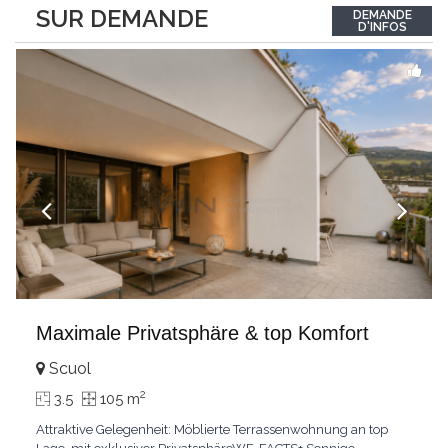
between the interior and the landscape. The sleeping area
SUR DEMANDE
DEMANDE
comprises two bedrooms, each with its own bathroom,
D'INFOS
guaranteeing comfort and privacy. Private
...
Maximale Privatsphäre & top Komfort
Scuol
2
3.5
105 m
Attraktive Gelegenheit: Möblierte Terrassenwohnung an top