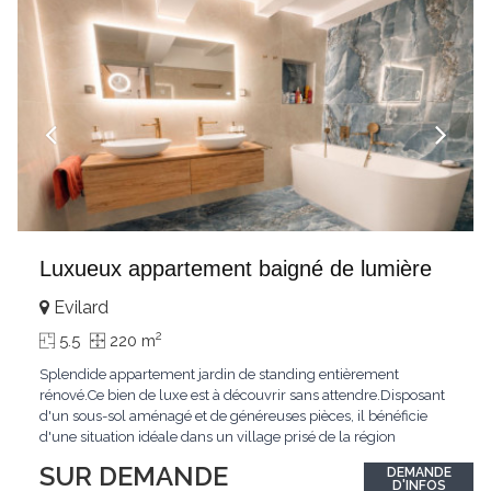
Luxueux appartement baigné de lumière
Evilard
2
5.5
220 m
Splendide appartement jardin de standing entièrement
rénové.Ce bien de luxe est à découvrir sans attendre.Disposant
d'un sous-sol aménagé et de généreuses pièces, il bénéficie
d'une situation idéale dans un village prisé de la région
biennoise.Un ensoleillement optimal lui offre une luminosité
SUR DEMANDE
DEMANDE
hors du commun tout au long de la journée.Points forts:4
D'INFOS