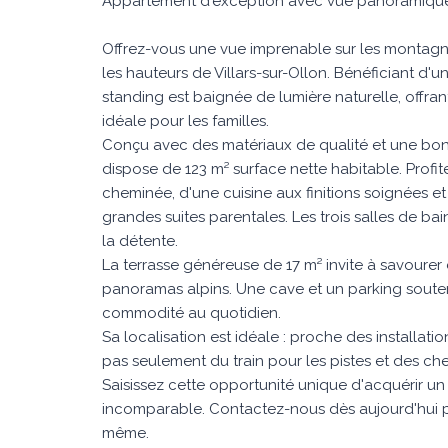
Appartement d'exception avec vue panoramique -
Offrez-vous une vue imprenable sur les montagn
les hauteurs de Villars-sur-Ollon. Bénéficiant d'
standing est baignée de lumière naturelle, offra
idéale pour les familles.
Conçu avec des matériaux de qualité et une bon
dispose de 123 m² surface nette habitable. Prof
cheminée, d'une cuisine aux finitions soignées 
grandes suites parentales. Les trois salles de b
la détente.
La terrasse généreuse de 17 m² invite à savourer
panoramas alpins. Une cave et un parking souter
commodité au quotidien.
Sa localisation est idéale : proche des installati
pas seulement du train pour les pistes et des c
Saisissez cette opportunité unique d'acquérir un
incomparable. Contactez-nous dès aujourd'hui po
même.