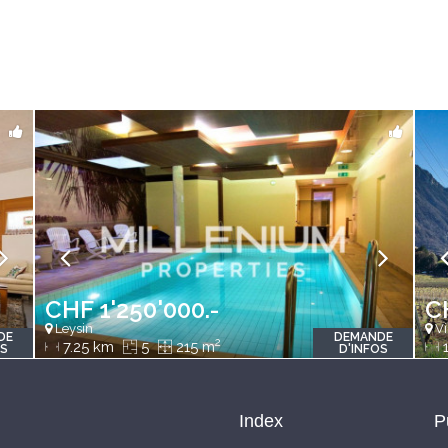
CHF 1'250'000.-
C
Leysin
Vi
DE
DEMANDE
2
7.25 km
5
215 m
1
OS
D'INFOS
Index
P