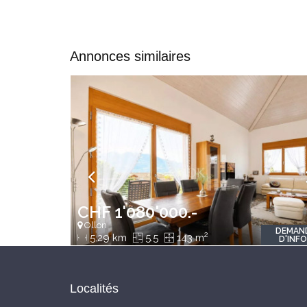
Annonces similaires
CHF 1'080'000.-
Ollon
DEMAN
2
5.29 km
5.5
143 m
D'INF
Localités