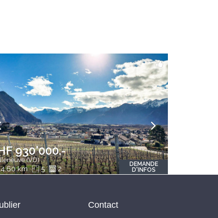
HF 930'000.-
lleneuve (VD)
DEMANDE
4.60 km
5
2
D'INFOS
ublier
Contact