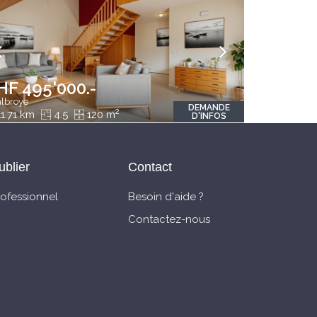
HF 495'000.-
lbroye
DEMANDE
2
1.71 km
4.5
120 m
D'INFOS
ublier
Contact
rofessionnel
Besoin d'aide ?
Contactez-nous