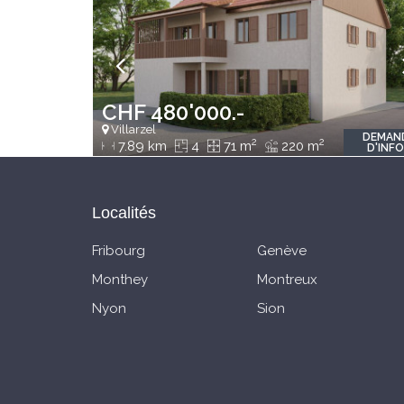
CHF 480'000.-
Villarzel
DEMAN
2
2
7.89 km
4
71 m
220 m
D'INF
Localités
Fribourg
Genève
Monthey
Montreux
Nyon
Sion