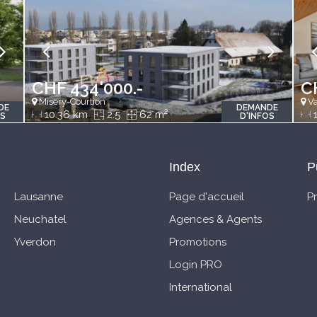
CHF 434'000.-
C
Misery-Courtion
Va
DE
DEMANDE
2
10.36 km
2.5
62 m
1
OS
D'INFOS
Index
P
Lausanne
Page d'accueil
P
Neuchatel
Agences & Agents
Yverdon
Promotions
Login PRO
International