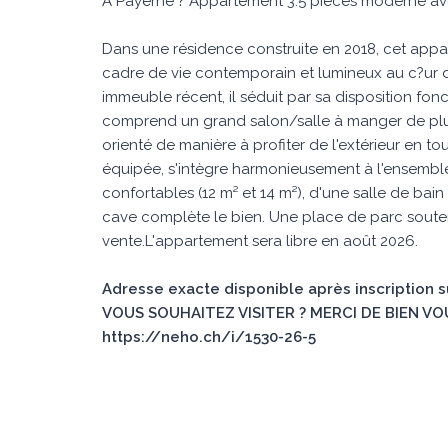
À Payerne ? Appartement 3.5 pièces moderne a
Dans une résidence construite en 2018, cet appart
cadre de vie contemporain et lumineux au c?ur d
immeuble récent, il séduit par sa disposition fonc
comprend un grand salon/salle à manger de plu
orienté de manière à profiter de l'extérieur en to
équipée, s'intègre harmonieusement à l'ensembl
confortables (12 m² et 14 m²), d'une salle de b
cave complète le bien. Une place de parc souter
vente.L'appartement sera libre en août 2026.
Adresse exacte disponible après inscription 
VOUS SOUHAITEZ VISITER ? MERCI DE BIEN VO
https://neho.ch/i/1530-26-5