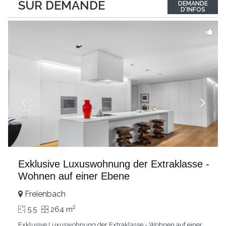
SUR DEMANDE
DEMANDE
luminosité hors du commun tout au long de la journée.Points
D'INFOS
forts:4 grandes chambresUn
...
Exklusive Luxuswohnung der Extraklasse -
Wohnen auf einer Ebene
Freienbach
2
5.5
264 m
Exklusive Luxuswohnung der Extraklasse - Wohnen auf einer