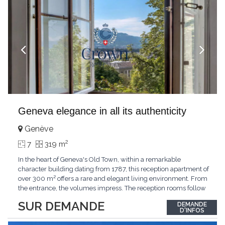
Geneva elegance in all its authenticity
Genève
2
7
319 m
In the heart of Geneva's Old Town, within a remarkable
character building dating from 1787, this reception apartment of
over 300 m² offers a rare and elegant living environment. From
the entrance, the volumes impress. The reception rooms follow
one after the other in harmony, revealing the nobility of the
SUR DEMANDE
DEMANDE
period architecture. High ceilings, finely crafted stuccoes,
D'INFOS
moldings, woodwork, old fireplaces,
...