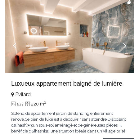
Luxueux appartement baigné de lumière
Evilard
2
5.5
220 m
Splendide appartement jardin de standing entièrement
rénové.Ce bien de luxe est à découvrir sans attendre.Disposant
d&[hash]39;un sous-sol aménagé et de généreuses pièces, il
bénéficie d&[hash]39;une situation idéale dans un village prisé
de la région biennoise.Un ensoleillement optimal lui offre une