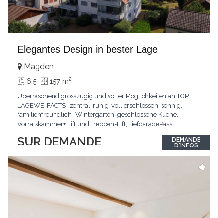
Elegantes Design in bester Lage
Magden
2
6.5
157 m
Überraschend grosszügig und voller Möglichkeiten an TOP
LAGEWE-FACTS+ zentral, ruhig, voll erschlossen, sonnig,
familienfreundlich+ Wintergarten, geschlossene Küche,
Vorratskammer+ Lift und Treppen-Lift, TiefgaragePasst
für:Paare, Familien, Singles,KLARTEXT: Offener Living und
SUR DEMANDE
DEMANDE
Wintergarten schaffen ein lichtdurchflutetes
D'INFOS
Wunder.Interessiert? JETZT anrufen: +41 76 507 21 32