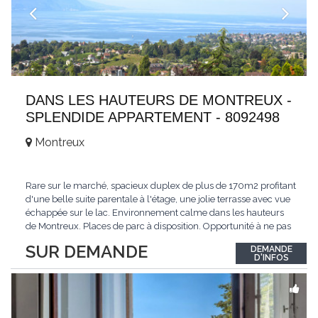
DANS LES HAUTEURS DE MONTREUX -
SPLENDIDE APPARTEMENT - 8092498
Montreux
Rare sur le marché, spacieux duplex de plus de 170m2 profitant
d'une belle suite parentale à l'étage, une jolie terrasse avec vue
échappée sur le lac. Environnement calme dans les hauteurs
de Montreux. Places de parc à disposition. Opportunité à ne pas
manquer. Plus d'informations : www.tissot-immobilier.ch Selten
SUR DEMANDE
DEMANDE
auf dem Markt, geräumiges Duplex von mehr als 170m2 mit
D'INFOS
einer schönen
...