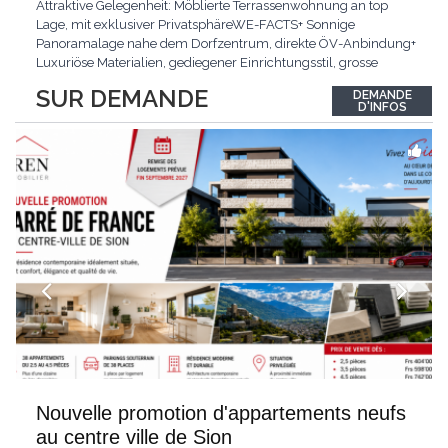
Attraktive Gelegenheit: Möblierte Terrassenwohnung an top
Lage, mit exklusiver PrivatsphäreWE-FACTS+ Sonnige
Panoramalage nahe dem Dorfzentrum, direkte ÖV-Anbindung+
Luxuriöse Materialien, gediegener Einrichtungsstil, grosse
bodentiefe Fenster+ Tiefgarage inklusive, Lift, Skiraum,
SUR DEMANDE
DEMANDE
gemeinschaftliche WaschküchePasst für:Geniesser von
D'INFOS
Weitblick und gehobenem WohnkomfortDie Wohnung wird
hochwertig
...
Nouvelle promotion d'appartements neufs
au centre ville de Sion