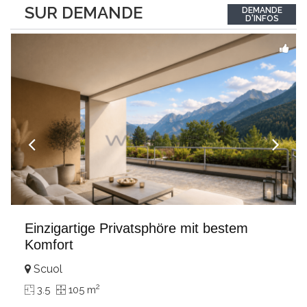
between the interior and the landscape. The sleeping area
SUR DEMANDE
DEMANDE
comprises two bedrooms, each with its own bathroom,
D'INFOS
guaranteeing comfort and privacy. Private
...
Einzigartige Privatsphöre mit bestem
Komfort
Scuol
2
3.5
105 m