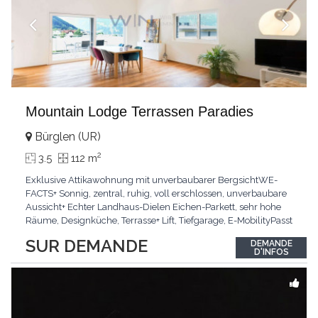
Mountain Lodge Terrassen Paradies
Bürglen (UR)
2
3.5
112 m
Exklusive Attikawohnung mit unverbaubarer BergsichtWE-
FACTS+ Sonnig, zentral, ruhig, voll erschlossen, unverbaubare
Aussicht+ Echter Landhaus-Dielen Eichen-Parkett, sehr hohe
Räume, Designküche, Terrasse+ Lift, Tiefgarage, E-MobilityPasst
für:Käufer, die Ruhe und Privatsphäre suchen mit Sinn für
SUR DEMANDE
DEMANDE
ArchitekturKLARTEXT: Grosszügig, sonnig und kompromisslos
D'INFOS
hochwertig mit Logenplatz.Interessiert?
...