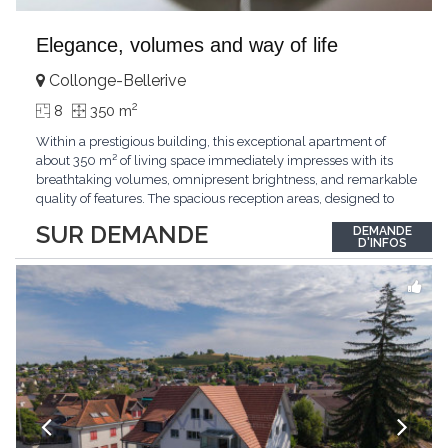
Elegance, volumes and way of life
Collonge-Bellerive
2
8
350 m
Within a prestigious building, this exceptional apartment of
about 350 m² of living space immediately impresses with its
breathtaking volumes, omnipresent brightness, and remarkable
quality of features. The spacious reception areas, designed to
receive guests elegantly, generously open onto magnificent
SUR DEMANDE
DEMANDE
outdoor spaces bathed in greenery. The bedrooms also have
D'INFOS
direct access to the outdoors, offering
...