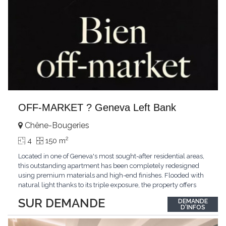
OFF-MARKET ? Geneva Left Bank
Chêne-Bougeries
2
4
150 m
Located in one of Geneva's most sought-after residential areas,
this outstanding apartment has been completely redesigned
using premium materials and high-end finishes. Flooded with
natural light thanks to its triple exposure, the property offers
generous living spaces, two bedrooms including a magnificent
SUR DEMANDE
DEMANDE
master suite, elegant reception areas, and a spacious terrace
D'INFOS
overlooking a peaceful and green
...