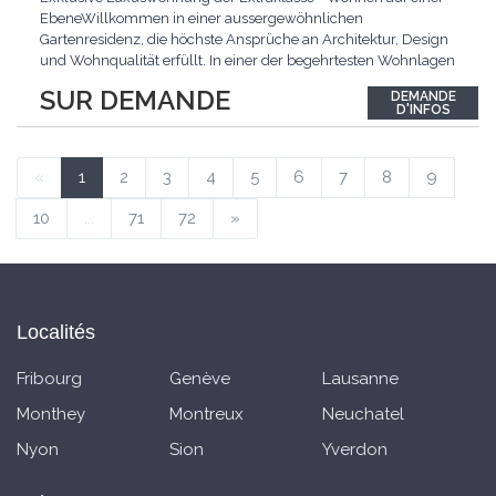
EbeneWillkommen in einer aussergewöhnlichen
Gartenresidenz, die höchste Ansprüche an Architektur, Design
und Wohnqualität erfüllt. In einer der begehrtesten Wohnlagen
der Schweiz, im steuergünstigen Bäch SZ, erwartet Sie ein
SUR DEMANDE
DEMANDE
exklusives Zuhause mit über 230 m² Wohnfläche, das
D'INFOS
Grosszügigkeit, Privatsphäre und zeitlose Eleganz auf
einzigartige
...
«
1
2
3
4
5
6
7
8
9
10
...
71
72
»
Localités
Fribourg
Genève
Lausanne
Monthey
Montreux
Neuchatel
Nyon
Sion
Yverdon