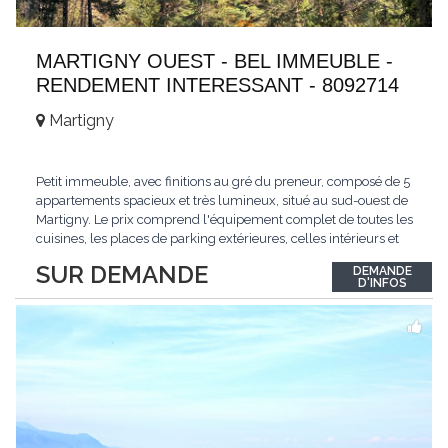
MARTIGNY OUEST - BEL IMMEUBLE -
RENDEMENT INTERESSANT - 8092714
Martigny
Petit immeuble, avec finitions au gré du preneur, composé de 5
appartements spacieux et très lumineux, situé au sud-ouest de
Martigny. Le prix comprend l'équipement complet de toutes les
cuisines, les places de parking extérieures, celles intérieurs et
les espaces de stockage privé, sans oublier un beau jardin. Une
SUR DEMANDE
DEMANDE
opportunité exclusive avec un rendement intéressant. Plus
D'INFOS
d'informations
...