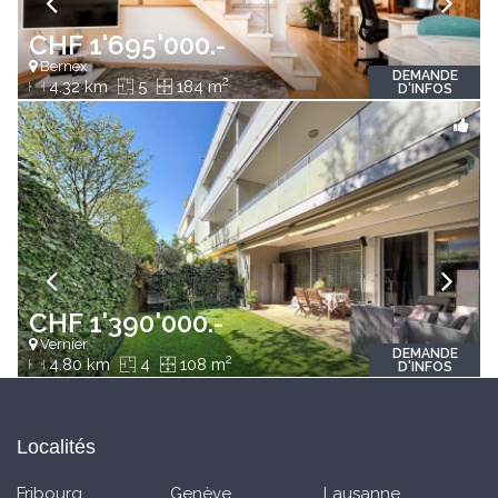
CHF 1'695'000.-
Bernex
DEMANDE
2
4.32 km
5
184 m
D'INFOS
CHF 1'390'000.-
Vernier
DEMANDE
2
4.80 km
4
108 m
D'INFOS
Localités
Fribourg
Genève
Lausanne