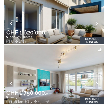
CHF 1'620'000.-
Plan-les-Ouates
DEMANDE
2
5
132 m
D'INFOS
CHF 1'750'000.-
Lancy
DEMANDE
2
1.36 km
5
130 m
D'INFOS