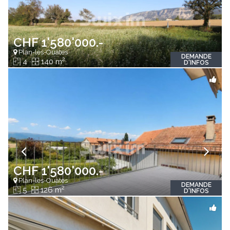
CHF 1'580'000.-
Plan-les-Ouates
DEMANDE
2
4
140 m
D'INFOS
CHF 1'580'000.-
Plan-les-Ouates
DEMANDE
2
5
126 m
D'INFOS