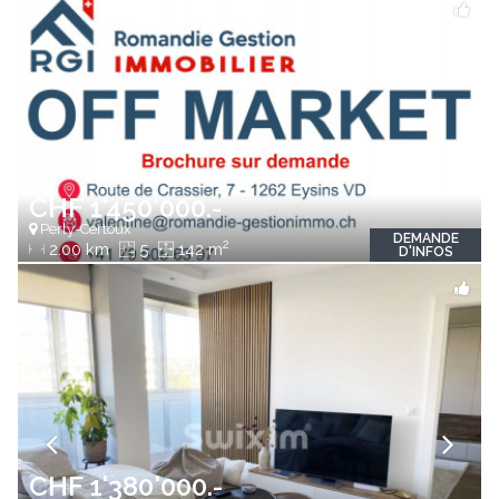
CHF 1'450'000.-
Perly-Certoux
DEMANDE
2
2.00 km
5
142 m
D'INFOS
CHF 1'380'000.-