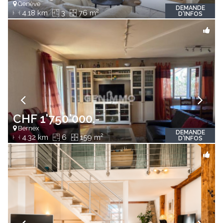
Genève
DEMANDE
2
4.18 km
3
76 m
D'INFOS
CHF 1'750'000.-
Bernex
DEMANDE
2
4.32 km
6
159 m
D'INFOS