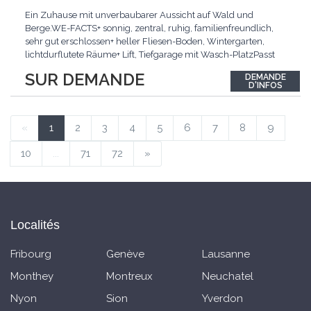
Ein Zuhause mit unverbaubarer Aussicht auf Wald und
Berge.WE-FACTS+ sonnig, zentral, ruhig, familienfreundlich,
sehr gut erschlossen+ heller Fliesen-Boden, Wintergarten,
lichtdurflutete Räume+ Lift, Tiefgarage mit Wasch-PlatzPasst
für:Familien mit Anspruch an Wohnqualität an sehr guter
SUR DEMANDE
DEMANDE
Lage.KLARTEXT: Helles Wohnen an ruhiger Lage mit
D'INFOS
Wintergarten und bester Anbindung.Interessiert? JETZT
anrufen:
...
«
1
2
3
4
5
6
7
8
9
10
...
71
72
»
Localités
Fribourg
Genève
Lausanne
Monthey
Montreux
Neuchatel
Nyon
Sion
Yverdon