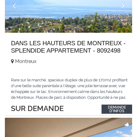
DANS LES HAUTEURS DE MONTREUX -
SPLENDIDE APPARTEMENT - 8092498
Montreux
Rare sur le marché, spacieux duplex de plus de 170m2 profitant
d'une belle suite parentale à l'étage, une jolie terrasse avec vue
échappée sur le lac. Environnement calme dans les hauteurs
de Montreux. Places de parc à disposition. Opportunité à ne pas
manquer. Plus d'informations : www.tissot-immobilier.ch Selten
SUR DEMANDE
DEMANDE
auf dem Markt, geräumiges Duplex von mehr als 170m2 mit
D'INFOS
einer schönen
...