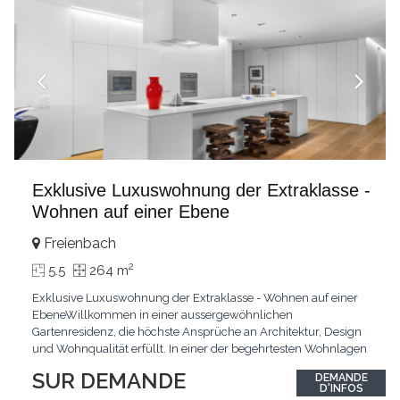
Exklusive Luxuswohnung der Extraklasse -
Wohnen auf einer Ebene
Freienbach
2
5.5
264 m
Exklusive Luxuswohnung der Extraklasse - Wohnen auf einer
EbeneWillkommen in einer aussergewöhnlichen
Gartenresidenz, die höchste Ansprüche an Architektur, Design
und Wohnqualität erfüllt. In einer der begehrtesten Wohnlagen
der Schweiz, im steuergünstigen Bäch SZ, erwartet Sie ein
SUR DEMANDE
DEMANDE
exklusives Zuhause mit über 230 m² Wohnfläche, das
D'INFOS
Grosszügigkeit, Privatsphäre und zeitlose Eleganz auf