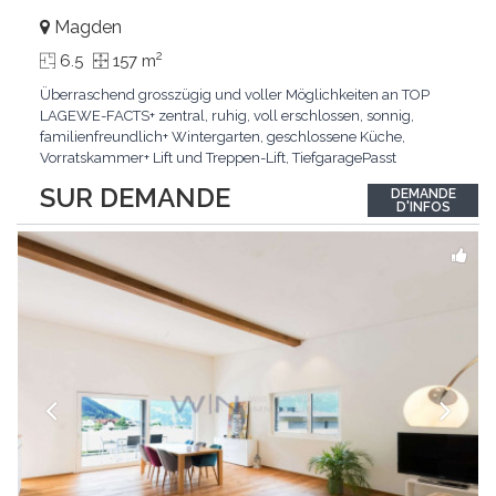
Magden
2
6.5
157 m
Überraschend grosszügig und voller Möglichkeiten an TOP
LAGEWE-FACTS+ zentral, ruhig, voll erschlossen, sonnig,
familienfreundlich+ Wintergarten, geschlossene Küche,
Vorratskammer+ Lift und Treppen-Lift, TiefgaragePasst
für:Paare, Familien, Singles,KLARTEXT: Offener Living und
SUR DEMANDE
DEMANDE
Wintergarten schaffen ein lichtdurchflutetes
D'INFOS
Wunder.Interessiert? JETZT anrufen: +41 76 507 21 32