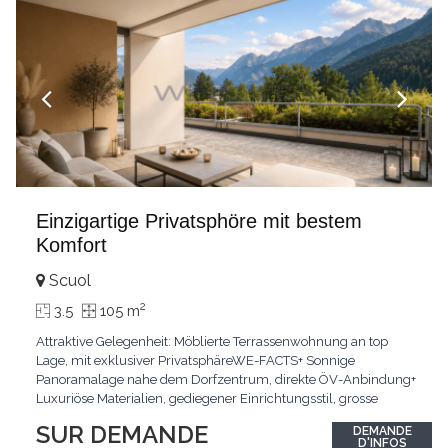
Einzigartige Privatsphöre mit bestem
Komfort
Scuol
2
3.5
105 m
Attraktive Gelegenheit: Möblierte Terrassenwohnung an top
Lage, mit exklusiver PrivatsphäreWE-FACTS+ Sonnige
Panoramalage nahe dem Dorfzentrum, direkte ÖV-Anbindung+
Luxuriöse Materialien, gediegener Einrichtungsstil, grosse
bodentiefe Fenster+ Tiefgarage inklusive, Lift, Skiraum,
SUR DEMANDE
DEMANDE
gemeinschaftliche WaschküchePasst für:Geniesser von
D'INFOS