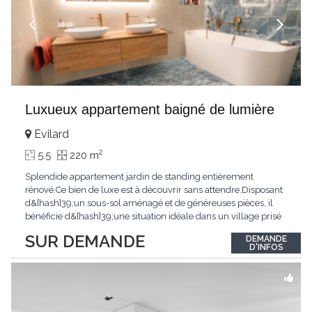
Luxueux appartement baigné de lumière
Evilard
2
5.5
220 m
Splendide appartement jardin de standing entièrement
rénové.Ce bien de luxe est à découvrir sans attendre.Disposant
d&[hash]39;un sous-sol aménagé et de généreuses pièces, il
bénéficie d&[hash]39;une situation idéale dans un village prisé
de la région biennoise.Un ensoleillement optimal lui offre une
SUR DEMANDE
DEMANDE
luminosité hors du commun tout au long de la journée.Points
D'INFOS
forts:4 grandes chambresUn
...