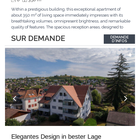
Within a prestigious building, this exceptional apartment of
about 350 m² of living space immediately impresses with its
breathtaking volumes, omnipresent brightness, and remarkable
quality of features. The spacious reception areas, designed to
receive guests elegantly, generously open onto magnificent
SUR DEMANDE
DEMANDE
outdoor spaces bathed in greenery. The bedrooms also have
D'INFOS
direct access to the outdoors, offering
...
Elegantes Design in bester Lage