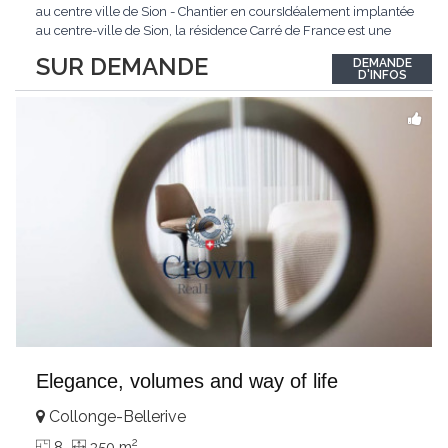
au centre ville de Sion - Chantier en coursIdéalement implantée
au centre-ville de Sion, la résidence Carré de France est une
nouvelle promotion immobilière qui conjugue architecture
SUR DEMANDE
DEMANDE
contemporaine, qualité de vie et emplacement privilégié.Ce
D'INFOS
projet d'envergure comprend 38
...
Elegance, volumes and way of life
Collonge-Bellerive
2
8
350 m