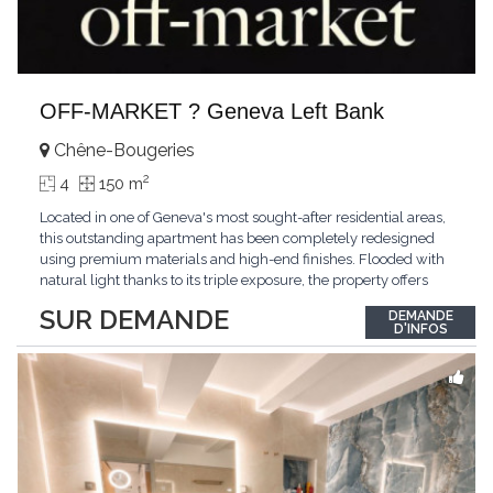
OFF-MARKET ? Geneva Left Bank
Chêne-Bougeries
2
4
150 m
Located in one of Geneva's most sought-after residential areas,
this outstanding apartment has been completely redesigned
using premium materials and high-end finishes. Flooded with
natural light thanks to its triple exposure, the property offers
generous living spaces, two bedrooms including a magnificent
SUR DEMANDE
DEMANDE
master suite, elegant reception areas, and a spacious terrace
D'INFOS
overlooking a peaceful and green
...