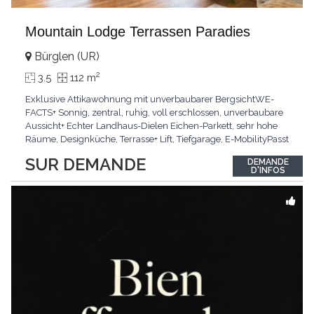
Mountain Lodge Terrassen Paradies
Bürglen (UR)
2
3.5
112 m
Exklusive Attikawohnung mit unverbaubarer BergsichtWE-
FACTS+ Sonnig, zentral, ruhig, voll erschlossen, unverbaubare
Aussicht+ Echter Landhaus-Dielen Eichen-Parkett, sehr hohe
Räume, Designküche, Terrasse+ Lift, Tiefgarage, E-MobilityPasst
für:Käufer, die Ruhe und Privatsphäre suchen mit Sinn für
SUR DEMANDE
DEMANDE
ArchitekturKLARTEXT: Grosszügig, sonnig und kompromisslos
D'INFOS
hochwertig mit Logenplatz.Interessiert?
...