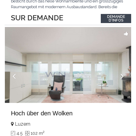
besticht durch das helle Wohnambiente und ein grosszügiges
Raumangebot mit modernem Ausbaustandard. Bereits die
Ankunft gestaltet sich äusserst komfortabel: Der direkte
SUR DEMANDE
DEMANDE
Wohnungszugang mit dem Lift führt Sie bequem und diskret
D'INFOS
direkt in Ihr neues Zuhause.Das Zentrum der Wohnung bildet
der
...
Hoch über den Wolken
Luzern
2
4.5
102 m