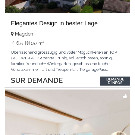
Elegantes Design in bester Lage
Magden
2
6.5
157 m
Überraschend grosszügig und voller Möglichkeiten an TOP
LAGEWE-FACTS+ zentral, ruhig, voll erschlossen, sonnig,
familienfreundlich+ Wintergarten, geschlossene Küche,
Vorratskammer+ Lift und Treppen-Lift, TiefgaragePasst
für:Paare, Familien, Singles,KLARTEXT: Offener Living und
SUR DEMANDE
DEMANDE
Wintergarten schaffen ein lichtdurchflutetes
D'INFOS
Wunder.Interessiert? JETZT anrufen: +41 76 507 21 32