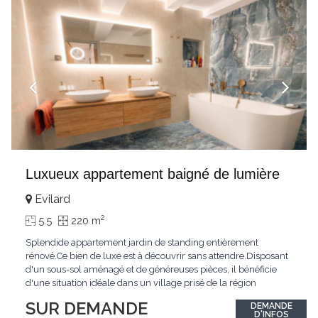
Luxueux appartement baigné de lumière
Evilard
2
5.5
220 m
Splendide appartement jardin de standing entièrement
rénové.Ce bien de luxe est à découvrir sans attendre.Disposant
d'un sous-sol aménagé et de généreuses pièces, il bénéficie
d'une situation idéale dans un village prisé de la région
biennoise.Un ensoleillement optimal lui offre une luminosité
SUR DEMANDE
DEMANDE
hors du commun tout au long de la journée.Points forts:4
D'INFOS