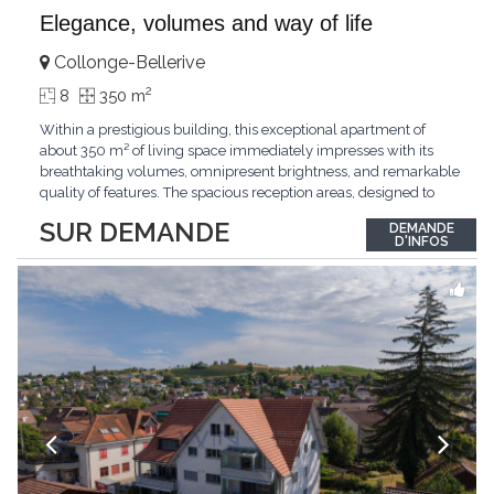
Elegance, volumes and way of life
Collonge-Bellerive
2
8
350 m
Within a prestigious building, this exceptional apartment of
about 350 m² of living space immediately impresses with its
breathtaking volumes, omnipresent brightness, and remarkable
quality of features. The spacious reception areas, designed to
receive guests elegantly, generously open onto magnificent
SUR DEMANDE
DEMANDE
outdoor spaces bathed in greenery. The bedrooms also have
D'INFOS
direct access to the outdoors, offering
...