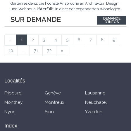
Gartenresidenz, die höchste Ansprüche an Architektur, Design
und Wohnqualität erfüllt. In einer der begehrtesten Wohnlagen
der Schweiz, im steuergünstigen Bäch SZ, erwartet Sie ein
SUR DEMANDE
DEMANDE
exklusives Zuhause mit über 230 m² Wohnfläche, das
D'INFOS
Grosszügigkeit, Privatsphäre und zeitlose Eleganz auf
einzigartige
...
«
1
2
3
4
5
6
7
8
9
10
...
71
72
»
Localités
Fribourg
Genève
Lausanne
Monthey
Montreux
Neuchatel
Nyon
Sion
Yverdon
Index