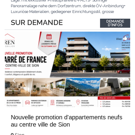
Lage, mit exklusiver PrivatsphäreWE-FACTS+ Sonnige
Panoramalage nahe dem Dorfzentrum, direkte ÖV-Anbindung+
Luxuriöse Materialien, gediegener Einrichtungsstil, grosse
bodentiefe Fenster+ Tiefgarage inklusive, Lift, Skiraum,
SUR DEMANDE
DEMANDE
gemeinschaftliche WaschküchePasst für:Geniesser von
D'INFOS
Weitblick und gehobenem WohnkomfortDie Wohnung wird
hochwertig
...
Nouvelle promotion d'appartements neufs
au centre ville de Sion