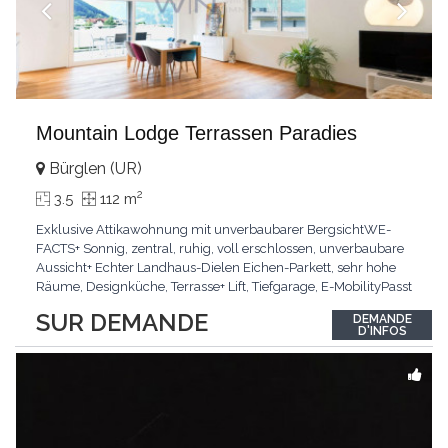
Mountain Lodge Terrassen Paradies
Bürglen (UR)
2
3.5
112 m
Exklusive Attikawohnung mit unverbaubarer BergsichtWE-
FACTS+ Sonnig, zentral, ruhig, voll erschlossen, unverbaubare
Aussicht+ Echter Landhaus-Dielen Eichen-Parkett, sehr hohe
Räume, Designküche, Terrasse+ Lift, Tiefgarage, E-MobilityPasst
für:Käufer, die Ruhe und Privatsphäre suchen mit Sinn für
SUR DEMANDE
DEMANDE
ArchitekturKLARTEXT: Grosszügig, sonnig und kompromisslos
D'INFOS
hochwertig mit Logenplatz.Interessiert?
...