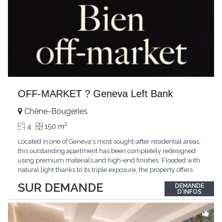
OFF-MARKET ? Geneva Left Bank
Chêne-Bougeries
2
4
150 m
Located in one of Geneva's most sought-after residential areas,
this outstanding apartment has been completely redesigned
using premium materials and high-end finishes. Flooded with
natural light thanks to its triple exposure, the property offers
generous living spaces, two bedrooms including a magnificent
SUR DEMANDE
DEMANDE
master suite, elegant reception areas, and a spacious terrace
D'INFOS
overlooking a peaceful and green
...