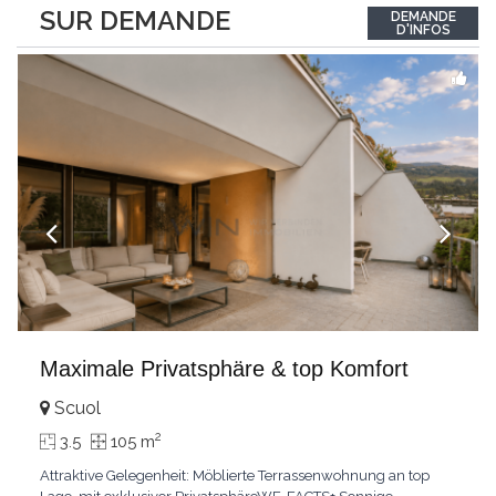
between the interior and the landscape. The sleeping area
SUR DEMANDE
DEMANDE
comprises two bedrooms, each with its own bathroom,
D'INFOS
guaranteeing comfort and privacy. Private
...
Maximale Privatsphäre & top Komfort
Scuol
2
3.5
105 m
Attraktive Gelegenheit: Möblierte Terrassenwohnung an top