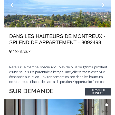
DANS LES HAUTEURS DE MONTREUX -
SPLENDIDE APPARTEMENT - 8092498
Montreux
Rare sur le marché, spacieux duplex de plus de 170m2 profitant
d'une belle suite parentale à l'étage, une jolie terrasse avec vue
échappée sur le lac. Environnement calme dans les hauteurs
de Montreux. Places de parc à disposition. Opportunité à ne pas
manquer. Plus d'informations : www.tissot-immobilier.ch Selten
SUR DEMANDE
DEMANDE
auf dem Markt, geräumiges Duplex von mehr als 170m2 mit
D'INFOS
einer schönen
...