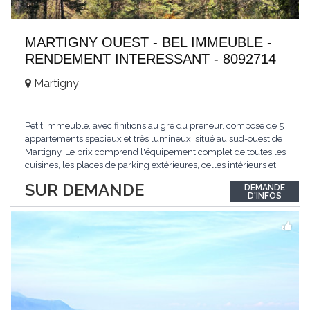
MARTIGNY OUEST - BEL IMMEUBLE -
RENDEMENT INTERESSANT - 8092714
Martigny
Petit immeuble, avec finitions au gré du preneur, composé de 5
appartements spacieux et très lumineux, situé au sud-ouest de
Martigny. Le prix comprend l'équipement complet de toutes les
cuisines, les places de parking extérieures, celles intérieurs et
les espaces de stockage privé, sans oublier un beau jardin. Une
SUR DEMANDE
DEMANDE
opportunité exclusive avec un rendement intéressant. Plus
D'INFOS
d'informations
...