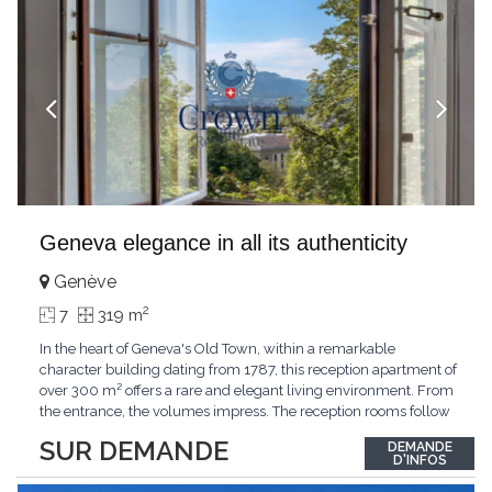
Geneva elegance in all its authenticity
Genève
2
7
319 m
In the heart of Geneva's Old Town, within a remarkable
character building dating from 1787, this reception apartment of
over 300 m² offers a rare and elegant living environment. From
the entrance, the volumes impress. The reception rooms follow
one after the other in harmony, revealing the nobility of the
SUR DEMANDE
DEMANDE
period architecture. High ceilings, finely crafted stuccoes,
D'INFOS
moldings, woodwork, old fireplaces,
...