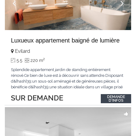
Luxueux appartement baigné de lumière
Evilard
2
5.5
220 m
Splendide appartement jardin de standing entièrement
rénové.Ce bien de luxe est à découvrir sans attendre.Disposant
d&[hash]39;un sous-sol aménagé et de généreuses pièces, il
bénéficie d&[hash]39;une situation idéale dans un village prisé
de la région biennoise.Un ensoleillement optimal lui offre une
SUR DEMANDE
DEMANDE
luminosité hors du commun tout au long de la journée.Points
D'INFOS
forts:4 grandes chambresUn
...