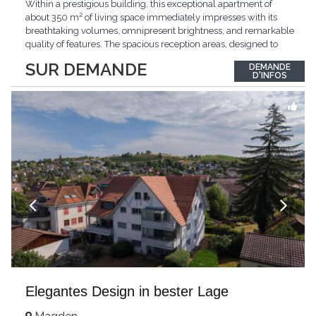
Within a prestigious building, this exceptional apartment of
about 350 m² of living space immediately impresses with its
breathtaking volumes, omnipresent brightness, and remarkable
quality of features. The spacious reception areas, designed to
receive guests elegantly, generously open onto magnificent
SUR DEMANDE
DEMANDE
outdoor spaces bathed in greenery. The bedrooms also have
D'INFOS
direct access to the outdoors, offering
...
Elegantes Design in bester Lage