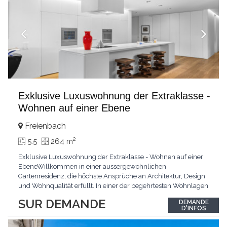
Exklusive Luxuswohnung der Extraklasse -
Wohnen auf einer Ebene
Freienbach
2
5.5
264 m
Exklusive Luxuswohnung der Extraklasse - Wohnen auf einer
EbeneWillkommen in einer aussergewöhnlichen
Gartenresidenz, die höchste Ansprüche an Architektur, Design
und Wohnqualität erfüllt. In einer der begehrtesten Wohnlagen
der Schweiz, im steuergünstigen Bäch SZ, erwartet Sie ein
SUR DEMANDE
DEMANDE
exklusives Zuhause mit über 230 m² Wohnfläche, das
D'INFOS
Grosszügigkeit, Privatsphäre und zeitlose Eleganz auf
einzigartige
...