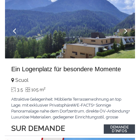
Ein Logenplatz für besondere Momente
Scuol
2
3.5
105 m
Attraktive Gelegenheit: Möblierte Terrassenwohnung an top
Lage, mit exklusiver PrivatsphäreWE-FACTS+ Sonnige
Panoramalage nahe dem Dorfzentrum, direkte ÖV-Anbindung+
Luxuriöse Materialien, gediegener Einrichtungsstil, grosse
bodentiefe Fenster+ Tiefgarage inklusive, Lift, Skiraum,
SUR DEMANDE
DEMANDE
gemeinschaftliche WaschküchePasst für:Geniesser von
D'INFOS
Weitblick und gehobenem WohnkomfortDie Wohnung wird