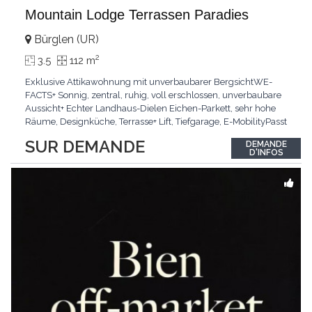
Mountain Lodge Terrassen Paradies
Bürglen (UR)
2
3.5
112 m
Exklusive Attikawohnung mit unverbaubarer BergsichtWE-
FACTS+ Sonnig, zentral, ruhig, voll erschlossen, unverbaubare
Aussicht+ Echter Landhaus-Dielen Eichen-Parkett, sehr hohe
Räume, Designküche, Terrasse+ Lift, Tiefgarage, E-MobilityPasst
für:Käufer, die Ruhe und Privatsphäre suchen mit Sinn für
SUR DEMANDE
DEMANDE
ArchitekturKLARTEXT: Grosszügig, sonnig und kompromisslos
D'INFOS
hochwertig mit Logenplatz.Interessiert?
...