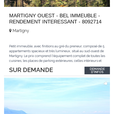
MARTIGNY OUEST - BEL IMMEUBLE -
RENDEMENT INTERESSANT - 8092714
Martigny
Petit immeuble, avec finitions au gré du preneur, composé de 5
appartements spacieux et très lumineux, situé au sud-ouest de
Martigny. Le prix comprend l'équipement complet de toutes les
cuisines, les places de parking extérieures, celles intérieurs et
les espaces de stockage privé, sans oublier un beau jardin. Une
SUR DEMANDE
DEMANDE
opportunité exclusive avec un rendement intéressant. Plus
D'INFOS
d'informations
...