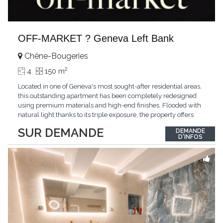
OFF-MARKET ? Geneva Left Bank
Chêne-Bougeries
2
4
150 m
Located in one of Geneva's most sought-after residential areas,
this outstanding apartment has been completely redesigned
using premium materials and high-end finishes. Flooded with
natural light thanks to its triple exposure, the property offers
generous living spaces, two bedrooms including a magnificent
SUR DEMANDE
DEMANDE
master suite, elegant reception areas, and a spacious terrace
D'INFOS
overlooking a peaceful and green
...