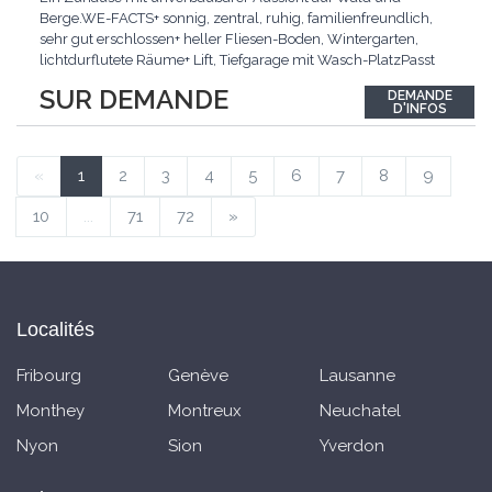
Berge.WE-FACTS+ sonnig, zentral, ruhig, familienfreundlich,
sehr gut erschlossen+ heller Fliesen-Boden, Wintergarten,
lichtdurflutete Räume+ Lift, Tiefgarage mit Wasch-PlatzPasst
für:Familien mit Anspruch an Wohnqualität an sehr guter
SUR DEMANDE
DEMANDE
Lage.KLARTEXT: Helles Wohnen an ruhiger Lage mit
D'INFOS
Wintergarten und bester Anbindung.Interessiert? JETZT
anrufen:
...
«
1
2
3
4
5
6
7
8
9
10
...
71
72
»
Localités
Fribourg
Genève
Lausanne
Monthey
Montreux
Neuchatel
Nyon
Sion
Yverdon