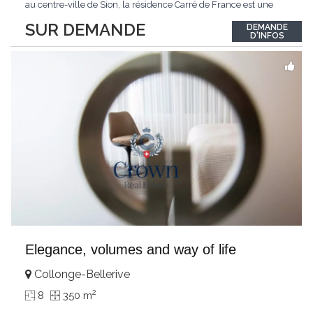
au centre-ville de Sion, la résidence Carré de France est une
nouvelle promotion immobilière qui conjugue architecture
SUR DEMANDE
DEMANDE
contemporaine, qualité de vie et emplacement privilégié.Ce
D'INFOS
projet d'envergure comprend 38
...
Elegance, volumes and way of life
Collonge-Bellerive
2
8
350 m