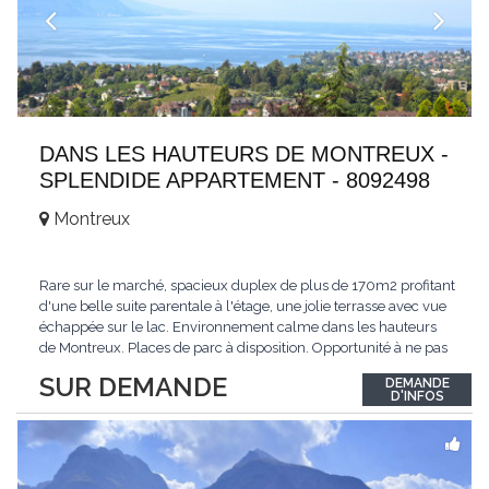
DANS LES HAUTEURS DE MONTREUX -
SPLENDIDE APPARTEMENT - 8092498
Montreux
Rare sur le marché, spacieux duplex de plus de 170m2 profitant
d'une belle suite parentale à l'étage, une jolie terrasse avec vue
échappée sur le lac. Environnement calme dans les hauteurs
de Montreux. Places de parc à disposition. Opportunité à ne pas
manquer. Plus d'informations : www.tissot-immobilier.ch Selten
SUR DEMANDE
DEMANDE
auf dem Markt, geräumiges Duplex von mehr als 170m2 mit
D'INFOS
einer schönen
...