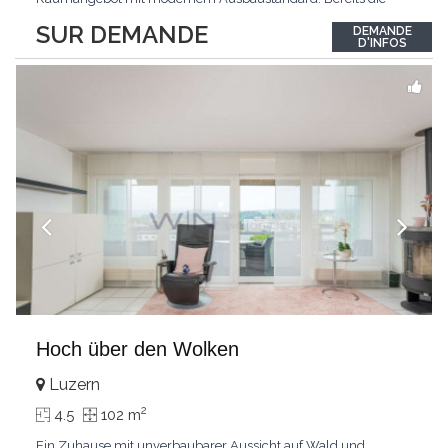
Ankunft gestaltet sich äusserst komfortabel: Der direkte
SUR DEMANDE
DEMANDE
Wohnungszugang mit dem Lift führt Sie bequem und diskret
D'INFOS
direkt in Ihr neues Zuhause.Das Zentrum der Wohnung bildet
der
...
Hoch über den Wolken
Luzern
2
4.5
102 m
Ein Zuhause mit unverbaubarer Aussicht auf Wald und