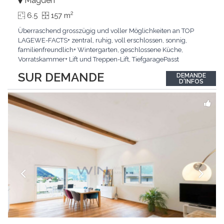
Magden
2
6.5
157 m
Überraschend grosszügig und voller Möglichkeiten an TOP
LAGEWE-FACTS+ zentral, ruhig, voll erschlossen, sonnig,
familienfreundlich+ Wintergarten, geschlossene Küche,
Vorratskammer+ Lift und Treppen-Lift, TiefgaragePasst
für:Paare, Familien, Singles,KLARTEXT: Offener Living und
SUR DEMANDE
DEMANDE
Wintergarten schaffen ein lichtdurchflutetes
D'INFOS
Wunder.Interessiert? JETZT anrufen: +41 76 507 21 32