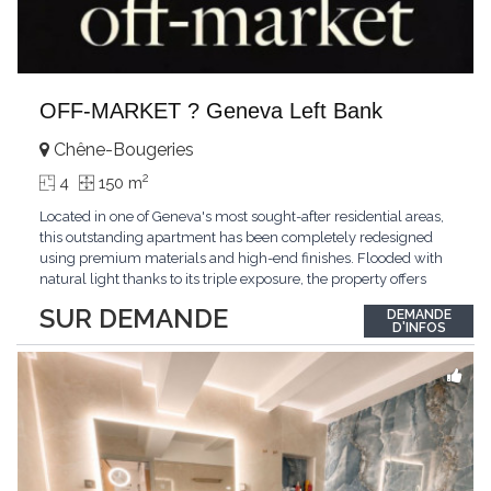
OFF-MARKET ? Geneva Left Bank
Chêne-Bougeries
2
4
150 m
Located in one of Geneva's most sought-after residential areas,
this outstanding apartment has been completely redesigned
using premium materials and high-end finishes. Flooded with
natural light thanks to its triple exposure, the property offers
generous living spaces, two bedrooms including a magnificent
SUR DEMANDE
DEMANDE
master suite, elegant reception areas, and a spacious terrace
D'INFOS
overlooking a peaceful and green
...