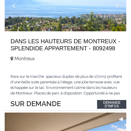
DANS LES HAUTEURS DE MONTREUX -
SPLENDIDE APPARTEMENT - 8092498
Montreux
Rare sur le marché, spacieux duplex de plus de 170m2 profitant
d'une belle suite parentale à l'étage, une jolie terrasse avec vue
échappée sur le lac. Environnement calme dans les hauteurs
de Montreux. Places de parc à disposition. Opportunité à ne pas
manquer. Plus d'informations : www.tissot-immobilier.ch Selten
SUR DEMANDE
DEMANDE
auf dem Markt, geräumiges Duplex von mehr als 170m2 mit
D'INFOS
einer schönen
...