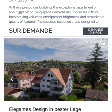
Within a prestigious building, this exceptional apartment of
about 350 m² of living space immediately impresses with its
breathtaking volumes, omnipresent brightness, and remarkable
quality of features. The spacious reception areas, designed to
receive guests elegantly, generously open onto magnificent
SUR DEMANDE
DEMANDE
outdoor spaces bathed in greenery. The bedrooms also have
D'INFOS
direct access to the outdoors, offering
...
Elegantes Design in bester Lage