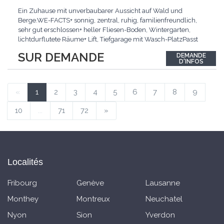
Ein Zuhause mit unverbaubarer Aussicht auf Wald und
Berge.WE-FACTS+ sonnig, zentral, ruhig, familienfreundlich,
sehr gut erschlossen+ heller Fliesen-Boden, Wintergarten,
lichtdurflutete Räume+ Lift, Tiefgarage mit Wasch-PlatzPasst
für:Familien mit Anspruch an Wohnqualität an sehr guter
SUR DEMANDE
DEMANDE
Lage.KLARTEXT: Helles Wohnen an ruhiger Lage mit
D'INFOS
Wintergarten und bester Anbindung.Interessiert? JETZT
anrufen:
...
«
1
2
3
4
5
6
7
8
9
10
...
71
72
»
Localités
Fribourg
Genève
Lausanne
Monthey
Montreux
Neuchatel
Nyon
Sion
Yverdon