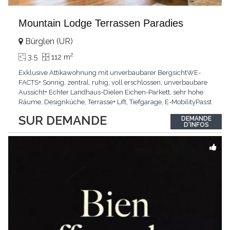
Mountain Lodge Terrassen Paradies
Bürglen (UR)
2
3.5
112 m
Exklusive Attikawohnung mit unverbaubarer BergsichtWE-
FACTS+ Sonnig, zentral, ruhig, voll erschlossen, unverbaubare
Aussicht+ Echter Landhaus-Dielen Eichen-Parkett, sehr hohe
Räume, Designküche, Terrasse+ Lift, Tiefgarage, E-MobilityPasst
für:Käufer, die Ruhe und Privatsphäre suchen mit Sinn für
SUR DEMANDE
DEMANDE
ArchitekturKLARTEXT: Grosszügig, sonnig und kompromisslos
D'INFOS
hochwertig mit Logenplatz.Interessiert?
...