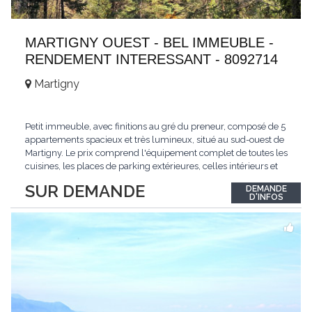
MARTIGNY OUEST - BEL IMMEUBLE -
RENDEMENT INTERESSANT - 8092714
Martigny
Petit immeuble, avec finitions au gré du preneur, composé de 5
appartements spacieux et très lumineux, situé au sud-ouest de
Martigny. Le prix comprend l'équipement complet de toutes les
cuisines, les places de parking extérieures, celles intérieurs et
les espaces de stockage privé, sans oublier un beau jardin. Une
SUR DEMANDE
DEMANDE
opportunité exclusive avec un rendement intéressant. Plus
D'INFOS
d'informations
...