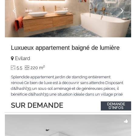
Luxueux appartement baigné de lumière
Evilard
2
5.5
220 m
Splendide appartement jardin de standing entièrement
rénové.Ce bien de luxe est à découvrir sans attendre.Disposant
d&[hash]39;un sous-sol aménagé et de généreuses pièces, il
bénéficie d&[hash]39;une situation idéale dans un village prisé
de la région biennoise.Un ensoleillement optimal lui offre une
SUR DEMANDE
DEMANDE
luminosité hors du commun tout au long de la journée.Points
D'INFOS
forts:4 grandes chambresUn
...