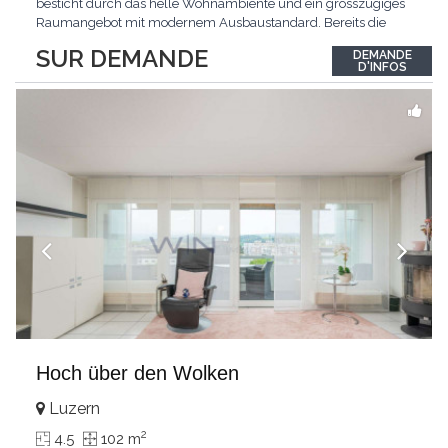
besticht durch das helle Wohnambiente und ein grosszügiges
Raumangebot mit modernem Ausbaustandard. Bereits die
Ankunft gestaltet sich äusserst komfortabel: Der direkte
SUR DEMANDE
DEMANDE
Wohnungszugang mit dem Lift führt Sie bequem und diskret
D'INFOS
direkt in Ihr neues Zuhause.Das Zentrum der Wohnung bildet
der
...
Hoch über den Wolken
Luzern
2
4.5
102 m