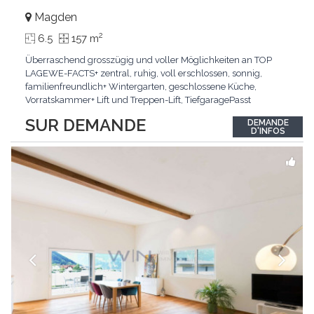
Magden
2
6.5
157 m
Überraschend grosszügig und voller Möglichkeiten an TOP
LAGEWE-FACTS+ zentral, ruhig, voll erschlossen, sonnig,
familienfreundlich+ Wintergarten, geschlossene Küche,
Vorratskammer+ Lift und Treppen-Lift, TiefgaragePasst
für:Paare, Familien, Singles,KLARTEXT: Offener Living und
SUR DEMANDE
DEMANDE
Wintergarten schaffen ein lichtdurchflutetes
D'INFOS
Wunder.Interessiert? JETZT anrufen: +41 76 507 21 32