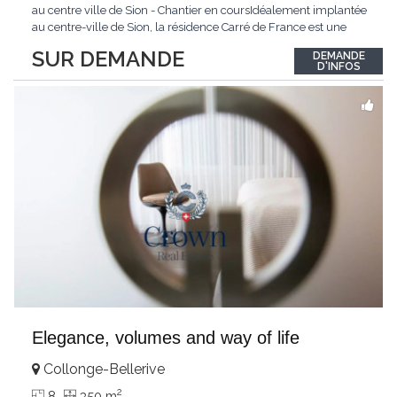
au centre ville de Sion - Chantier en coursIdéalement implantée
au centre-ville de Sion, la résidence Carré de France est une
nouvelle promotion immobilière qui conjugue architecture
SUR DEMANDE
DEMANDE
contemporaine, qualité de vie et emplacement privilégié.Ce
D'INFOS
projet d'envergure comprend 38
...
Elegance, volumes and way of life
Collonge-Bellerive
2
8
350 m