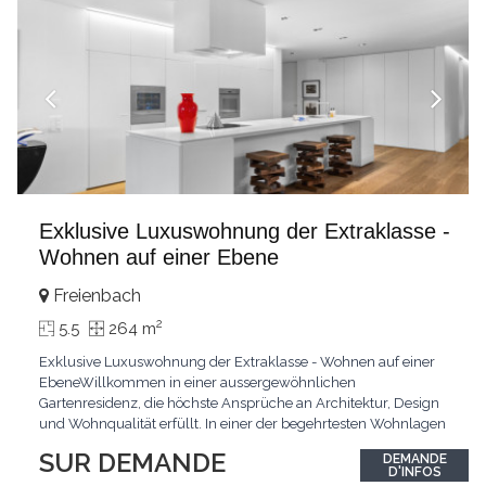
Exklusive Luxuswohnung der Extraklasse -
Wohnen auf einer Ebene
Freienbach
2
5.5
264 m
Exklusive Luxuswohnung der Extraklasse - Wohnen auf einer
EbeneWillkommen in einer aussergewöhnlichen
Gartenresidenz, die höchste Ansprüche an Architektur, Design
und Wohnqualität erfüllt. In einer der begehrtesten Wohnlagen
der Schweiz, im steuergünstigen Bäch SZ, erwartet Sie ein
SUR DEMANDE
DEMANDE
exklusives Zuhause mit über 230 m² Wohnfläche, das
D'INFOS
Grosszügigkeit, Privatsphäre und zeitlose Eleganz auf