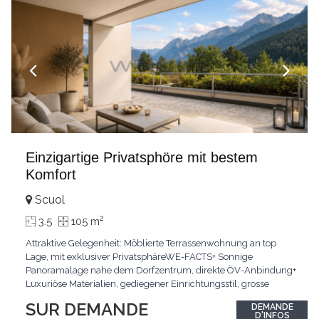
Einzigartige Privatsphöre mit bestem
Komfort
Scuol
2
3.5
105 m
Attraktive Gelegenheit: Möblierte Terrassenwohnung an top
Lage, mit exklusiver PrivatsphäreWE-FACTS+ Sonnige
Panoramalage nahe dem Dorfzentrum, direkte ÖV-Anbindung+
Luxuriöse Materialien, gediegener Einrichtungsstil, grosse
bodentiefe Fenster+ Tiefgarage inklusive, Lift, Skiraum,
SUR DEMANDE
DEMANDE
gemeinschaftliche WaschküchePasst für:Geniesser von
D'INFOS