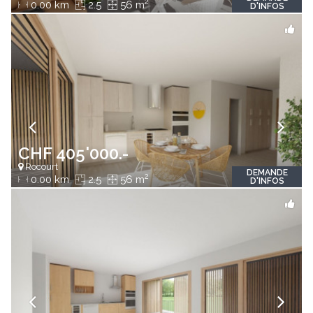
2
0.00 km
2.5
56 m
D'INFOS
CHF 405'000.-
Rocourt
DEMANDE
2
0.00 km
2.5
56 m
D'INFOS