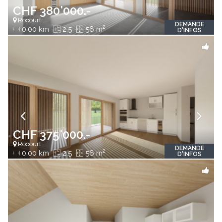
CHF 380'000.-
Rocourt
DEMANDE
2
0.00 km
2.5
56 m
D'INFOS
CHF 375'000.-
Rocourt
DEMANDE
2
0.00 km
2.5
56 m
D'INFOS