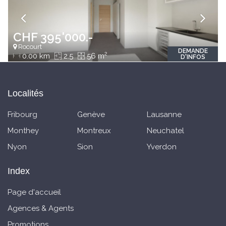
CHF 395'000.-
Rocourt
DEMANDE
2
0.00 km
2.5
56 m
D'INFOS
Localités
Fribourg
Genève
Lausanne
Monthey
Montreux
Neuchatel
Nyon
Sion
Yverdon
Index
Page d'accueil
Agences & Agents
Promotions