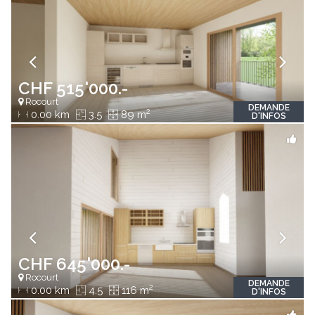
CHF 515'000.-
Rocourt
DEMANDE
2
0.00 km
3.5
89 m
D'INFOS
CHF 645'000.-
Rocourt
DEMANDE
2
0.00 km
4.5
116 m
D'INFOS