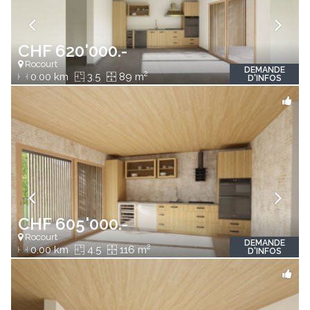
CHF 620'000.-
Rocourt
DEMANDE
2
0.00 km
3.5
89 m
D'INFOS
CHF 605'000.-
Rocourt
DEMANDE
2
0.00 km
4.5
116 m
D'INFOS