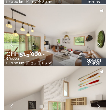
2
0.00 km
3.5
89 m
D'INFOS
CHF 515'000.-
Rocourt
DEMANDE
2
0.00 km
3.5
89 m
D'INFOS