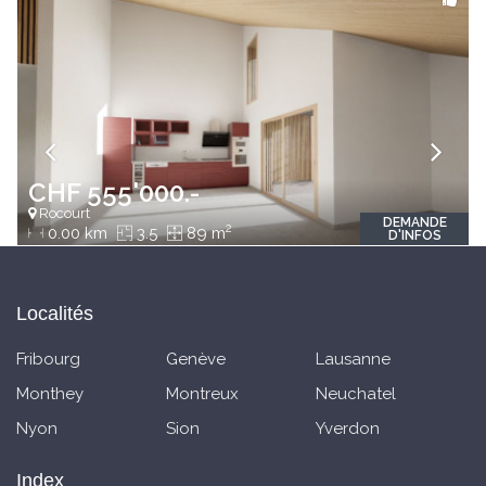
CHF 555'000.-
Rocourt
DEMANDE
2
0.00 km
3.5
89 m
D'INFOS
Localités
Fribourg
Genève
Lausanne
Monthey
Montreux
Neuchatel
Nyon
Sion
Yverdon
Index