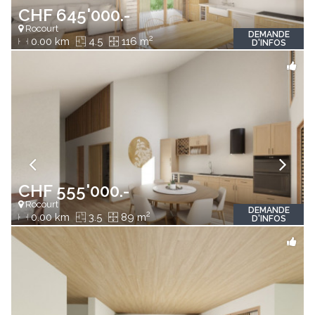
CHF 645'000.-
Rocourt
DEMANDE
2
0.00 km
4.5
116 m
D'INFOS
CHF 555'000.-
Rocourt
DEMANDE
2
0.00 km
3.5
89 m
D'INFOS