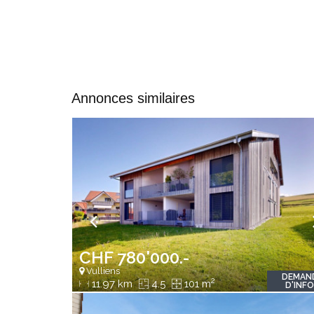
Annonces similaires
CHF 780'000.-
Vulliens
DEMAN
2
11.97 km
4.5
101 m
D'INF