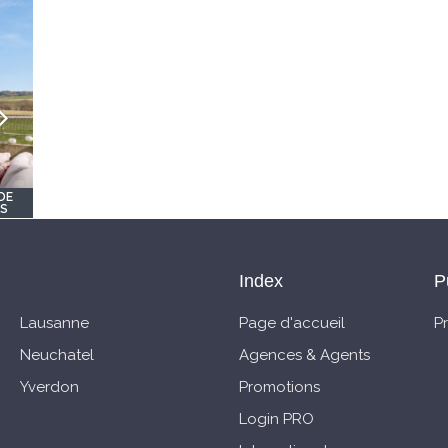
DE
OS
Index
P
Lausanne
Page d'accueil
P
Neuchatel
Agences & Agents
Yverdon
Promotions
Login PRO