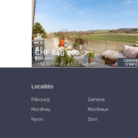
CHF 849'000.-
Boulens
DEMAN
2
14.72 km
4.5
145 m
D'INF
Localités
Fribourg
Genève
Monthey
Montreux
Nyon
Sion