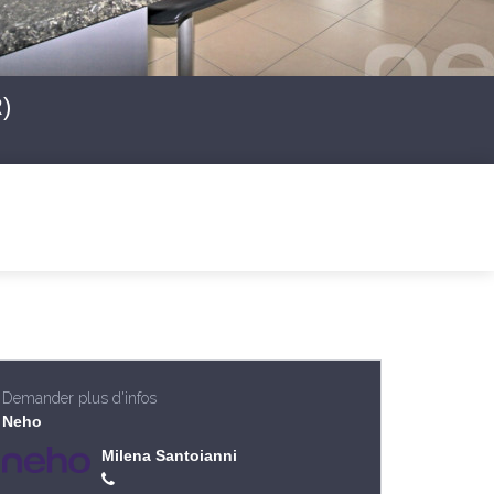
)
Demander plus d'infos
Neho
Milena Santoianni