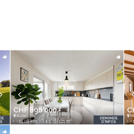
CHF 898'000.-
C
Bulle
Mo
DE
DEMANDE
2
13.08 km
4.5
121 m
1
OS
D'INFOS