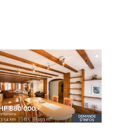
HF 880'000.-
ntanaire
DEMANDE
2
3.54 km
6.5
193 m
D'INFOS