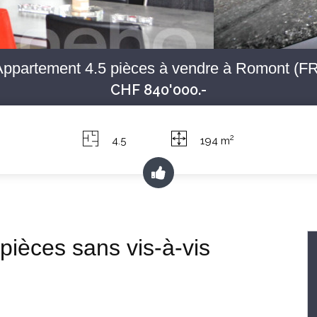
Appartement 4.5 pièces à vendre à Romont (FR
CHF 840'000.-
2
4.5
194 m
pièces sans vis-à-vis