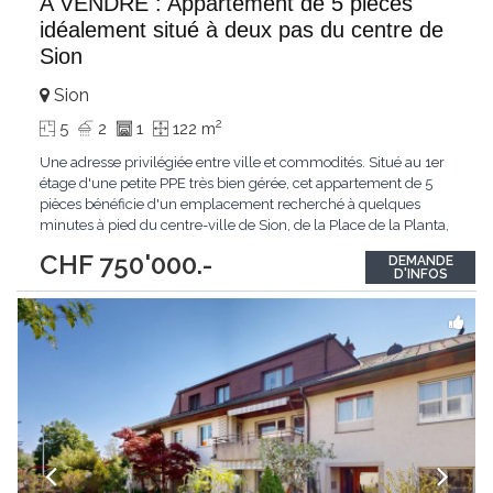
A VENDRE : Appartement de 5 pièces
idéalement situé à deux pas du centre de
Sion
Sion
2
5
2
1
122 m
Une adresse privilégiée entre ville et commodités. Situé au 1er
étage d'une petite PPE très bien gérée, cet appartement de 5
pièces bénéficie d'un emplacement recherché à quelques
minutes à pied du centre-ville de Sion, de la Place de la Planta,
des commerces, des écoles et des transports publics.
CHF 750'000.-
DEMANDE
Fonctionnel et lumineux, ce logement offre une distribution
D'INFOS
optimisée ainsi qu'un
...