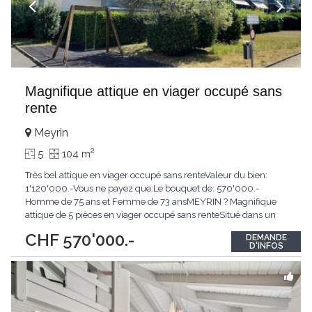
Magnifique attique en viager occupé sans
rente
Meyrin
2
5
104 m
Très bel attique en viager occupé sans renteValeur du bien:
1'120'000.-Vous ne payez que:Le bouquet de: 570'000.-
Homme de 75 ans et Femme de 73 ansMEYRIN ? Magnifique
attique de 5 pièces en viager occupé sans renteSitué dans un
quartier résidentiel recherché de Meyrin, ce superbe attique de
CHF 570'000.-
DEMANDE
5 pièces offre un cadre de vie agréable, à proximité immédiate
D'INFOS
des commerces, des écoles, des transports
...