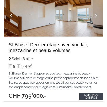
St Blaise: Dernier étage avec vue lac,
mezzanine et beaux volumes
Saint-Blaise
2
5
144 m
St Blaise: Dernier étage avec vue lac, mezzanine et beaux
volumesAu dernier étage d'une petite copropriété située à Saint-
Blaise, ce spacieux appartement séduit par ses beaux volumes,
son emplacement privilégié et sa luminosité. Développant
environ 140 m² habitables, il bénéficie d'une agréable hauteur
CHF 795'000.-
DEMANDE
sous plafond qui renforce la sensation d'espace.Rénové en
D'INFOS
2010, il s'organise autour
...