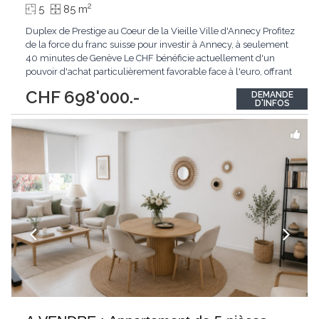
2
5
85 m
Duplex de Prestige au Coeur de la Vieille Ville d'Annecy Profitez
de la force du franc suisse pour investir à Annecy, à seulement
40 minutes de Genève Le CHF bénéficie actuellement d'un
pouvoir d'achat particulièrement favorable face à l'euro, offrant
aux acquéreurs suisses et frontaliers une opportunité
CHF 698'000.-
DEMANDE
exceptionnelle d'investir dans l'un des marchés immobiliers les
D'INFOS
plus recherchés
...