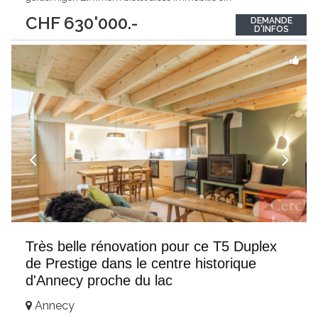
außergewöhnliches Wohnumfeld in sehr ruhiger Lage. Das
CHF 630'000.-
DEMANDE
Apartment verfügt über 2 Garagen, einen Parkplatz sowie eine
D'INFOS
Werkstattfläche und einen Abstellraum in einem
Nebengebäude. Zusätzlich
...
Très belle rénovation pour ce T5 Duplex
de Prestige dans le centre historique
d'Annecy proche du lac
Annecy