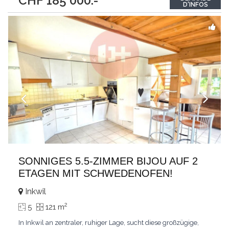
CHF 185'000.-
entièrement rénové offre un cadre de vie aussi agréable
...
D'INFOS
SONNIGES 5.5-ZIMMER BIJOU AUF 2
ETAGEN MIT SCHWEDENOFEN!
Inkwil
2
5
121 m
In Inkwil an zentraler, ruhiger Lage, sucht diese großzügige,