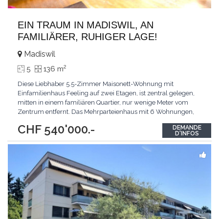
EIN TRAUM IN MADISWIL, AN
FAMILIÄRER, RUHIGER LAGE!
Madiswil
2
5
136 m
Diese Liebhaber 5.5-Zimmer Maisonett-Wohnung mit
Einfamilienhaus Feeling auf zwei Etagen, ist zentral gelegen,
mitten in einem familiären Quartier, nur wenige Meter vom
Zentrum entfernt. Das Mehrparteienhaus mit 6 Wohnungen,
steht in Wechselwirkung mit dem Quartierleben und der Ruhe,
CHF 540'000.-
DEMANDE
die das ruhige Quartier ausstrahlt. Die grosszügige Liebhaber
D'INFOS
Wohnung mit Parkett und Keramikplatten, romantischem
...