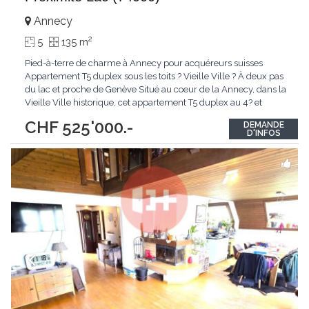
Annecy
2
5
135 m
Pied-à-terre de charme à Annecy pour acquéreurs suisses
Appartement T5 duplex sous les toits ? Vieille Ville ? À deux pas
du lac et proche de Genève Situé au coeur de la Annecy, dans la
Vieille Ville historique, cet appartement T5 duplex au 4? et
dernier étage constitue une opportunité rare pour une clientèle
CHF 525'000.-
DEMANDE
suisse souhaitant disposer d'un pied-à-terre de caractère en
D'INFOS
France, à proximité
...