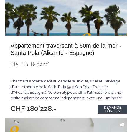
Appartement traversant à 60m de la mer -
Santa Pola (Alicante - Espagne)
2
5
2
90 m
Charmant appartement au caractère unique, situé au 1er étage
d'un immeuble de la Calle Elda 59 à San Pola (Province
d'Alicante, Espagne). Ce bien atypique offre l'atmosphère d'une
petite maison de campagne indépendante, avec une luminosité
exceptionnelle et deux espaces extérieurs privatifs. Adresse :
CHF 180'228.-
DEMANDE
Calle Elda 59, 1er étage – San Pola, Alicante, Espagne Surface
D'INFOS
habitable : 60 m² Étage
...