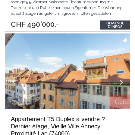
sonnige 5.5-Zimmer Maisonette Eigentumswohnung mit
Traumsicht und Ruhe, einen neuen Eigentümer. Die Wohnung
ist auf 2 Etagen aufgeteilt mit grossem, offen gestaltetem
Wohnraum mit Liebe zum Detail. Dazu ein großzügiges Bad
CHF 490'000.-
DEMANDE
mit Badewanne und Dusche und separat ein Gästebad mit
D'INFOS
Dusche und Toilette, somit ist die Wohnung ideal für
...
Appartement T5 Duplex à vendre ?
Dernier étage, Vieille Ville Annecy,
Proximité Lac (74000)