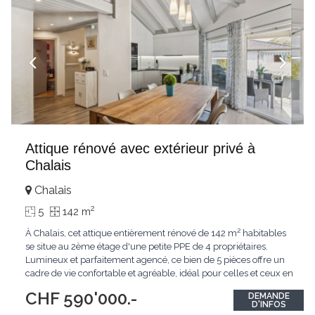
Attique rénové avec extérieur privé à
Chalais
Chalais
2
5
142 m
À Chalais, cet attique entièrement rénové de 142 m² habitables
se situe au 2ème étage d'une petite PPE de 4 propriétaires.
Lumineux et parfaitement agencé, ce bien de 5 pièces offre un
cadre de vie confortable et agréable, idéal pour celles et ceux en
quête d'un lieu de vie alliant espace et qualité.Espace
CHF 590'000.-
DEMANDE
intérieurLe séjour, généreusement éclairé par la lumière
D'INFOS
naturelle, est
...