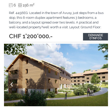
2
6
156 m
Réf. 4456EG: Located in the town of Avusy, just steps from a bus
stop, this 6-room duplex apartment features 3 bedrooms, a
balcony, and a layout spread over two levels. A practical and
well-located property?well worth a visit. Layout: Ground Floor:
entryway with guest restroom, kitchen with dining area, living
CHF 1'200'000.-
DEMANDE
room opening onto a nearly 11 m² balcony, ideal for enjoying
D'INFOS
sunny days. This
...