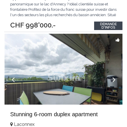
panoramique sur le lac d'Annecy ? Idéal clientèle suisse et
frontalière Profitez de la force du franc suisse pour investir dans
l'un des secteurs les plus recherchés du bassin annécien. Situé
à Annecy-le-Vieux, à proximité rapide de Genève et des axes
CHF 998'000.-
DEMANDE
vers la Suisse, ce superbe appartement en attique de plus de
D'INFOS
182 m² habitables offre
...
Stunning 6-room duplex apartment
Laconnex