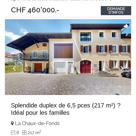
luminosité exceptionnelle et d'un cadre de vie agréable. Réparti
CHF 460'000.-
DEMANDE
sur deux niveaux, ce bien séduit par sa configuration unique et
D'INFOS
son important potentiel d'aménagement.
...
Splendide duplex de 6,5 pces (217 m²) ?
Idéal pour les familles
La Chaux-de-Fonds
2
6
217 m