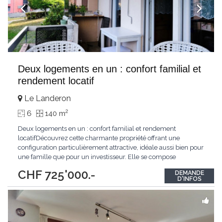
Deux logements en un : confort familial et
rendement locatif
Le Landeron
2
6
140 m
Deux logements en un : confort familial et rendement
locatifDécouvrez cette charmante propriété offrant une
configuration particulièrement attractive, idéale aussi bien pour
une famille que pour un investisseur. Elle se compose
actuellement de deux logements indépendants : un
CHF 725'000.-
DEMANDE
appartement de 2,5 pièces situé au rez-de-chaussée et un
D'INFOS
appartement principal de 3,5 pièces occupant le premier
étage.Cette
...