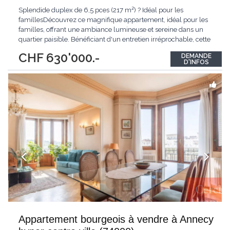
Splendide duplex de 6,5 pces (217 m²) ? Idéal pour les
famillesDécouvrez ce magnifique appartement, idéal pour les
familles, offrant une ambiance lumineuse et sereine dans un
quartier paisible. Bénéficiant d'un entretien irréprochable, cette
propriété est parfaitement située à proximité de toutes les
CHF 630'000.-
DEMANDE
commodités essentielles.Avec ses 217 m² de surface habitable
D'INFOS
répartis sur deux niveaux,
...
Appartement bourgeois à vendre à Annecy