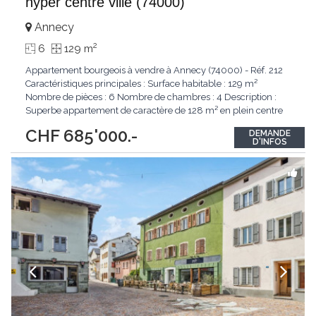
hyper centre ville (74000)
Annecy
2
6
129 m
Appartement bourgeois à vendre à Annecy (74000) - Réf. 212
Caractéristiques principales : Surface habitable : 129 m²
Nombre de pièces : 6 Nombre de chambres : 4 Description :
Superbe appartement de caractère de 128 m² en plein centre
d'Annecy, offrant de nombreux atouts pour un confort de vie
CHF 685'000.-
DEMANDE
optimal. Points forts : Emplacement central : Situé en
D'INFOS
hypercentre d'Annecy. Accès
...