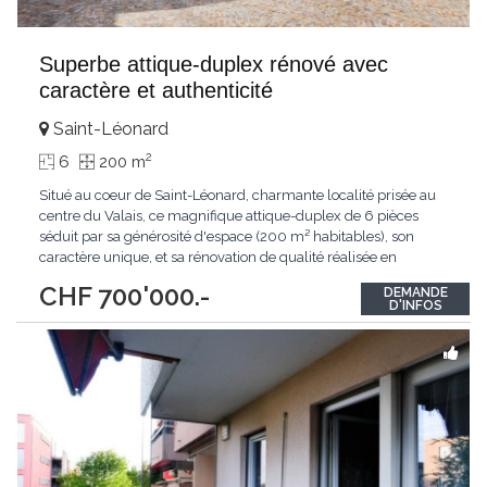
Superbe attique-duplex rénové avec
caractère et authenticité
Saint-Léonard
2
6
200 m
Situé au coeur de Saint-Léonard, charmante localité prisée au
centre du Valais, ce magnifique attique-duplex de 6 pièces
séduit par sa générosité d'espace (200 m² habitables), son
caractère unique, et sa rénovation de qualité réalisée en
2024.Installé dans une maison classée, ce bien rare conjugue le
CHF 700'000.-
DEMANDE
charme de l'ancien, avec ses matériaux nobles (pierre ollaire,
D'INFOS
parquet, poutres apparentes),
...