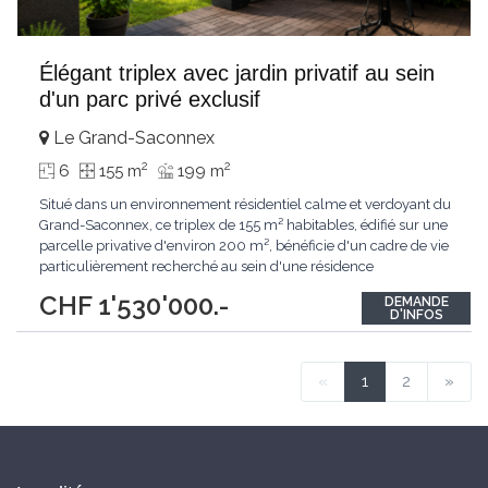
Élégant triplex avec jardin privatif au sein
d'un parc privé exclusif
Le Grand-Saconnex
2
2
6
155 m
199 m
Situé dans un environnement résidentiel calme et verdoyant du
Grand-Saconnex, ce triplex de 155 m² habitables, édifié sur une
parcelle privative d'environ 200 m², bénéficie d'un cadre de vie
particulièrement recherché au sein d'une résidence
privée.Réservées exclusivement aux résidents, les
CHF 1'530'000.-
DEMANDE
infrastructures communes comprennent un vaste parc arboré,
D'INFOS
un terrain de pétanque ainsi qu'une
...
«
1
2
»