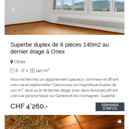
Superbe duplex de 6 pièces 140m2 au
dernier étage à Onex
Onex
2
6
1
140 m
Vous recherchez un appartement spacieux, lumineux et offrant
une vue exceptionnelle ? Découvrez ce magnifique duplex de
140 m², situé au 9ᵉ et dernier étage, avec deux terrasses offrant
une vue panoramique sur Genève et les montagnes. Superbe
duplex de 6 pièces 140m2 au dernier étage à Onex Les atouts
CHF 4'260.-
DEMANDE
du bien : ✅ 3 grandes chambres ✅ Vaste salon / salle à manger
D'INFOS
traversant ✅
...