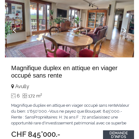
Magnifique duplex en attique en viager
occupé sans rente
Avully
2
6
172 m
Magnifique duplex en attique en viager occupé sans renteValeur
du bien: 1'650'000.-Vous ne payez que:Bouquet: 845'000.-
Rente : SansPropriétaires: H: 74 ans F : 72 ansSaisissez une
opportunité rare d'investissement patrimonial avec ce superbe
duplex en viager occupé, idéalement situé au coeur du
CHF 845'000.-
DEMANDE
charmant village d'Avully, dans un environnement calme,
D'INFOS