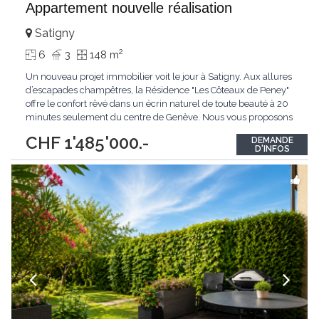
Appartement nouvelle réalisation
Satigny
2
6
3
148 m
Un nouveau projet immobilier voit le jour à Satigny. Aux allures
d’escapades champêtres, la Résidence "Les Côteaux de Peney"
offre le confort rêvé dans un écrin naturel de toute beauté à 20
minutes seulement du centre de Genève. Nous vous proposons
un appartement en duplex de 6 pièces pour une surface de
CHF 1'485'000.-
DEMANDE
148m2 dans un environnement sécurisé: - Surface PPE 112 m2 -
D'INFOS
Loggia 14 m2 -
...