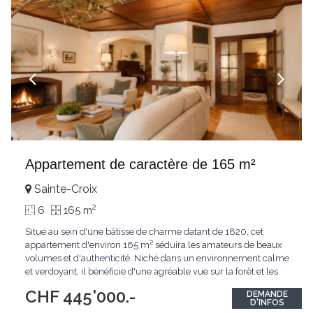
Appartement de caractère de 165 m²
Sainte-Croix
2
6
165 m
Situé au sein d'une bâtisse de charme datant de 1820, cet
appartement d'environ 165 m² séduira les amateurs de beaux
volumes et d'authenticité. Niché dans un environnement calme
et verdoyant, il bénéficie d'une agréable vue sur la forêt et les
montagnes environnantes, offrant un cadre de vie paisible au
CHF 445'000.-
DEMANDE
coeur du Jura vaudois.Ce bien propose de généreux espaces de
D'INFOS
vie ainsi qu'un fort potentiel
...