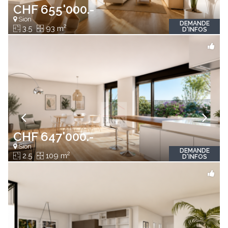
CHF 655'000.-
Sion
DEMANDE
2
3.5
93 m
D'INFOS
CHF 647'000.-
Sion
DEMANDE
2
2.5
109 m
D'INFOS