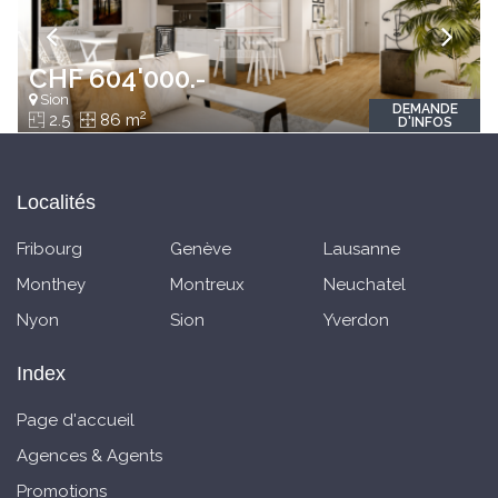
CHF 604'000.-
Sion
DEMANDE
2
2.5
86 m
D'INFOS
Localités
Fribourg
Genève
Lausanne
Monthey
Montreux
Neuchatel
Nyon
Sion
Yverdon
Index
Page d'accueil
Agences & Agents
Promotions