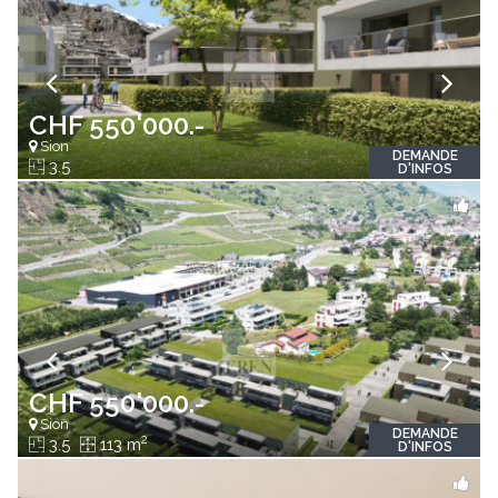
CHF 550'000.-
Sion
DEMANDE
3.5
D'INFOS
CHF 550'000.-
Sion
DEMANDE
2
3.5
113 m
D'INFOS