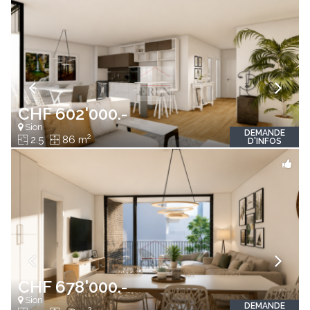
CHF 602'000.-
Sion
DEMANDE
2
2.5
86 m
D'INFOS
CHF 678'000.-
Sion
DEMANDE
2