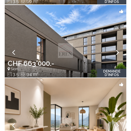
3.5
96 m
D'INFOS
CHF 663'000.-
Sion
DEMANDE
2
3.5
94 m
D'INFOS