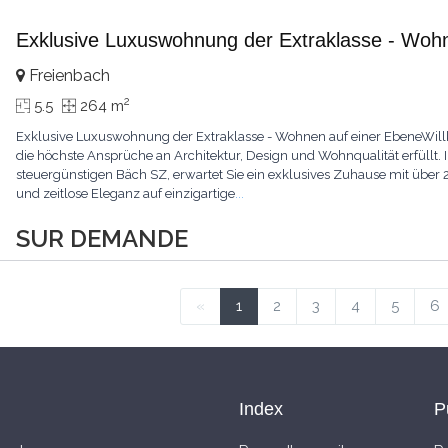
Exklusive Luxuswohnung der Extraklasse - Woh
Freienbach
2
5.5
264 m
Exklusive Luxuswohnung der Extraklasse - Wohnen auf einer EbeneWil
die höchste Ansprüche an Architektur, Design und Wohnqualität erfüllt.
steuergünstigen Bäch SZ, erwartet Sie ein exklusives Zuhause mit über 
und zeitlose Eleganz auf einzigartige
...
SUR DEMANDE
«
1
2
3
4
5
6
Index
P