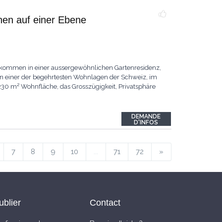
nen auf einer Ebene
lkommen in einer aussergewöhnlichen Gartenresidenz,
 In einer der begehrtesten Wohnlagen der Schweiz, im
230 m² Wohnfläche, das Grosszügigkeit, Privatsphäre
DEMANDE
D'INFOS
7
8
9
10
...
71
72
»
ublier
Contact