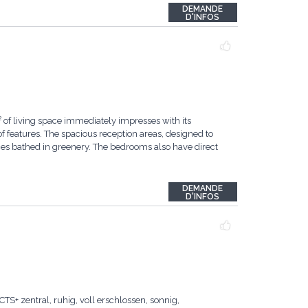
DEMANDE
D'INFOS
² of living space immediately impresses with its
 features. The spacious reception areas, designed to
ces bathed in greenery. The bedrooms also have direct
DEMANDE
D'INFOS
 zentral, ruhig, voll erschlossen, sonnig,