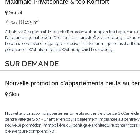
Maximale Privatsphäre & top Komfort
Scuol
2
3.5
105 m
Attraktive Gelegenheit: Möblierte Terrassenwohnung an top Lage, mit e
Panoramalage nahe dem Dorfzentrum, direkte ÖV-Anbindung+ Luxuriöse M
bodentiefe Fenster+ Tiefgarage inklusive, Lift, Skiraum, gemeinschaftli
gehobenem WohnkomfortDie Wohnung wird hochwertig
...
SUR DEMANDE
Nouvelle promotion d'appartements neufs au cent
Sion
Nouvelle promotion d'appartements neufs au centre ville de SioCarré d
centre ville de Sion - Chantier en coursIdéalement implantée au centre-vi
nouvelle promotion immobilière qui conjugue architecture contemporaine
d'envergure comprend 38
...