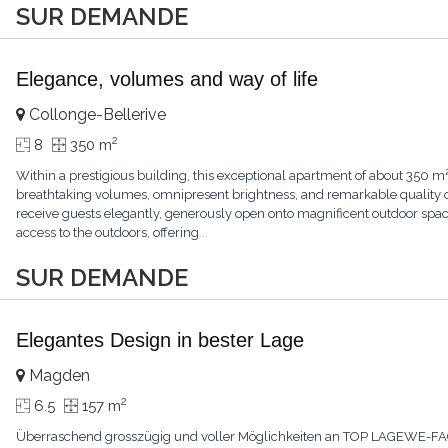
SUR DEMANDE
Elegance, volumes and way of life
Collonge-Bellerive
2
8
350 m
Within a prestigious building, this exceptional apartment of about 350 m
breathtaking volumes, omnipresent brightness, and remarkable quality of
receive guests elegantly, generously open onto magnificent outdoor spa
access to the outdoors, offering
...
SUR DEMANDE
Elegantes Design in bester Lage
Magden
2
6.5
157 m
Überraschend grosszügig und voller Möglichkeiten an TOP LAGEWE-FACTS+