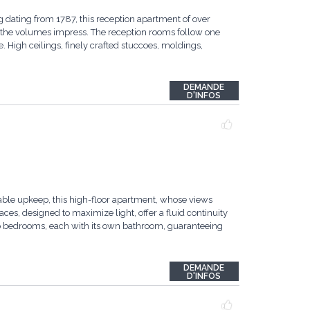
g dating from 1787, this reception apartment of over
, the volumes impress. The reception rooms follow one
e. High ceilings, finely crafted stuccoes, moldings,
DEMANDE
D'INFOS
ble upkeep, this high-floor apartment, whose views
aces, designed to maximize light, offer a fluid continuity
wo bedrooms, each with its own bathroom, guaranteeing
DEMANDE
D'INFOS