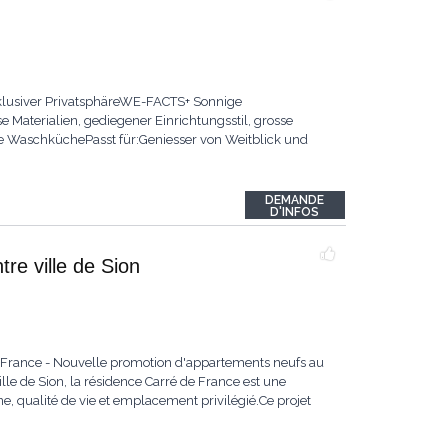
xklusiver PrivatsphäreWE-FACTS+ Sonnige
aterialien, gediegener Einrichtungsstil, grosse
che WaschküchePasst für:Geniesser von Weitblick und
DEMANDE
D'INFOS
re ville de Sion
e France - Nouvelle promotion d'appartements neufs au
lle de Sion, la résidence Carré de France est une
, qualité de vie et emplacement privilégié.Ce projet