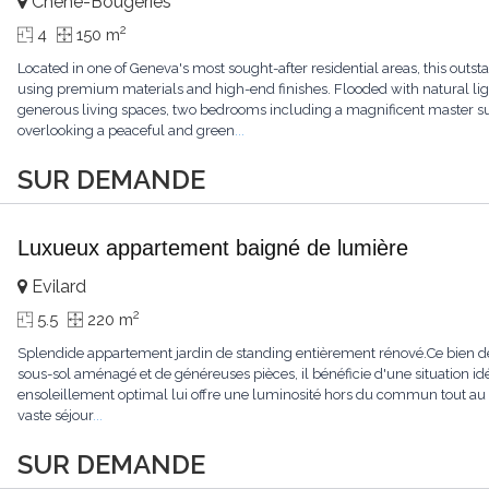
Chêne-Bougeries
2
4
150 m
Located in one of Geneva's most sought-after residential areas, this ou
using premium materials and high-end finishes. Flooded with natural light
generous living spaces, two bedrooms including a magnificent master sui
overlooking a peaceful and green
...
SUR DEMANDE
Luxueux appartement baigné de lumière
Evilard
2
5.5
220 m
Splendide appartement jardin de standing entièrement rénové.Ce bien de
sous-sol aménagé et de généreuses pièces, il bénéficie d'une situation id
ensoleillement optimal lui offre une luminosité hors du commun tout au
vaste séjour
...
SUR DEMANDE