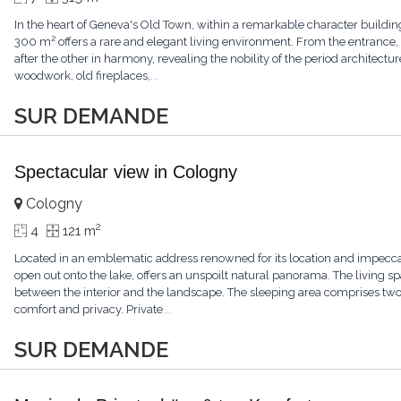
In the heart of Geneva's Old Town, within a remarkable character buildin
300 m² offers a rare and elegant living environment. From the entrance
after the other in harmony, revealing the nobility of the period architectur
woodwork, old fireplaces,
...
SUR DEMANDE
Spectacular view in Cologny
Cologny
2
4
121 m
Located in an emblematic address renowned for its location and impecca
open out onto the lake, offers an unspoilt natural panorama. The living sp
between the interior and the landscape. The sleeping area comprises t
comfort and privacy. Private
...
SUR DEMANDE