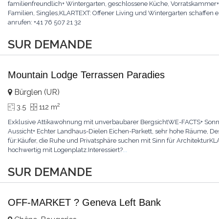
familienfreundlich+ Wintergarten, geschlossene Küche, Vorratskammer+ Li
Familien, Singles,KLARTEXT: Offener Living und Wintergarten schaffen ei
anrufen: +41 76 507 21 32
SUR DEMANDE
Mountain Lodge Terrassen Paradies
Bürglen (UR)
2
3.5
112 m
Exklusive Attikawohnung mit unverbaubarer BergsichtWE-FACTS+ Sonnig,
Aussicht+ Echter Landhaus-Dielen Eichen-Parkett, sehr hohe Räume, Desig
für:Käufer, die Ruhe und Privatsphäre suchen mit Sinn für Architektur
hochwertig mit Logenplatz.Interessiert?
...
SUR DEMANDE
OFF-MARKET ? Geneva Left Bank