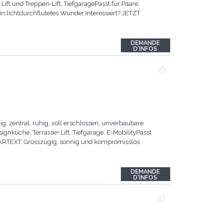
ft und Treppen-Lift, TiefgaragePasst für:Paare,
n lichtdurchflutetes Wunder.Interessiert? JETZT
DEMANDE
D'INFOS
 zentral, ruhig, voll erschlossen, unverbaubare
nküche, Terrasse+ Lift, Tiefgarage, E-MobilityPasst
KLARTEXT: Grosszügig, sonnig und kompromisslos
DEMANDE
D'INFOS