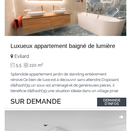
Luxueux appartement baigné de lumière
Evilard
2
5.5
220 m
Splendide appartement jardin de standing entièrement
rénové.Ce bien de luxe est à découvrir sans attendre.Disposant
d&[hash]39;un sous-sol aménagé et de généreuses pièces, il
bénéficie d&[hash]39;une situation idéale dans un village prisé
de la région biennoise.Un ensoleillement optimal lui offre une
SUR DEMANDE
DEMANDE
luminosité hors du commun tout au long de la journée.Points
D'INFOS
forts:4 grandes chambresUn
...