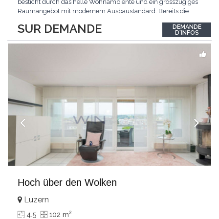
besticht durch das helle Wohnambiente und ein grosszügiges
Raumangebot mit modernem Ausbaustandard. Bereits die
Ankunft gestaltet sich äusserst komfortabel: Der direkte
SUR DEMANDE
DEMANDE
Wohnungszugang mit dem Lift führt Sie bequem und diskret
D'INFOS
direkt in Ihr neues Zuhause.Das Zentrum der Wohnung bildet
der
...
Hoch über den Wolken
Luzern
2
4.5
102 m