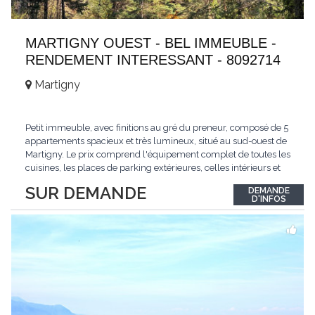
MARTIGNY OUEST - BEL IMMEUBLE -
RENDEMENT INTERESSANT - 8092714
Martigny
Petit immeuble, avec finitions au gré du preneur, composé de 5
appartements spacieux et très lumineux, situé au sud-ouest de
Martigny. Le prix comprend l'équipement complet de toutes les
cuisines, les places de parking extérieures, celles intérieurs et
les espaces de stockage privé, sans oublier un beau jardin. Une
SUR DEMANDE
DEMANDE
opportunité exclusive avec un rendement intéressant. Plus
D'INFOS
d'informations
...