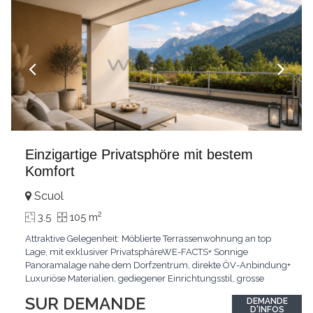
Einzigartige Privatsphöre mit bestem
Komfort
Scuol
2
3.5
105 m
Attraktive Gelegenheit: Möblierte Terrassenwohnung an top
Lage, mit exklusiver PrivatsphäreWE-FACTS+ Sonnige
Panoramalage nahe dem Dorfzentrum, direkte ÖV-Anbindung+
Luxuriöse Materialien, gediegener Einrichtungsstil, grosse
bodentiefe Fenster+ Tiefgarage inklusive, Lift, Skiraum,
SUR DEMANDE
DEMANDE
gemeinschaftliche WaschküchePasst für:Geniesser von
D'INFOS