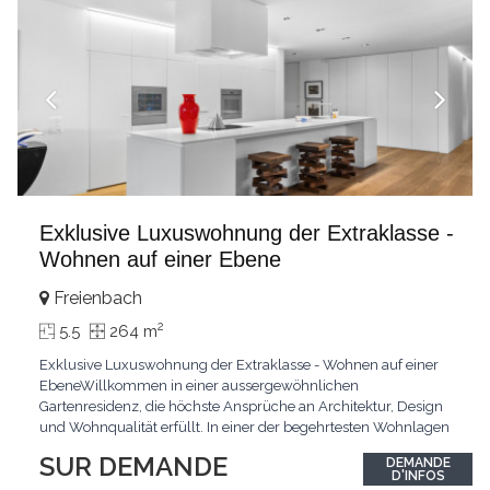
Exklusive Luxuswohnung der Extraklasse -
Wohnen auf einer Ebene
Freienbach
2
5.5
264 m
Exklusive Luxuswohnung der Extraklasse - Wohnen auf einer
EbeneWillkommen in einer aussergewöhnlichen
Gartenresidenz, die höchste Ansprüche an Architektur, Design
und Wohnqualität erfüllt. In einer der begehrtesten Wohnlagen
der Schweiz, im steuergünstigen Bäch SZ, erwartet Sie ein
SUR DEMANDE
DEMANDE
exklusives Zuhause mit über 230 m² Wohnfläche, das
D'INFOS
Grosszügigkeit, Privatsphäre und zeitlose Eleganz auf