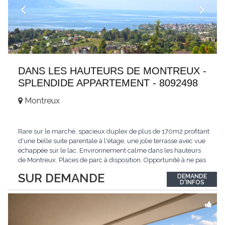
DANS LES HAUTEURS DE MONTREUX -
SPLENDIDE APPARTEMENT - 8092498
Montreux
Rare sur le marché, spacieux duplex de plus de 170m2 profitant
d'une belle suite parentale à l'étage, une jolie terrasse avec vue
échappée sur le lac. Environnement calme dans les hauteurs
de Montreux. Places de parc à disposition. Opportunité à ne pas
manquer. Plus d'informations : www.tissot-immobilier.ch Selten
SUR DEMANDE
DEMANDE
auf dem Markt, geräumiges Duplex von mehr als 170m2 mit
D'INFOS
einer schönen
...