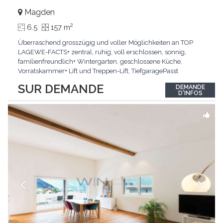
Magden
2
6.5
157 m
Überraschend grosszügig und voller Möglichkeiten an TOP
LAGEWE-FACTS+ zentral, ruhig, voll erschlossen, sonnig,
familienfreundlich+ Wintergarten, geschlossene Küche,
Vorratskammer+ Lift und Treppen-Lift, TiefgaragePasst
für:Paare, Familien, Singles,KLARTEXT: Offener Living und
SUR DEMANDE
DEMANDE
Wintergarten schaffen ein lichtdurchflutetes
D'INFOS
Wunder.Interessiert? JETZT anrufen: +41 76 507 21 32