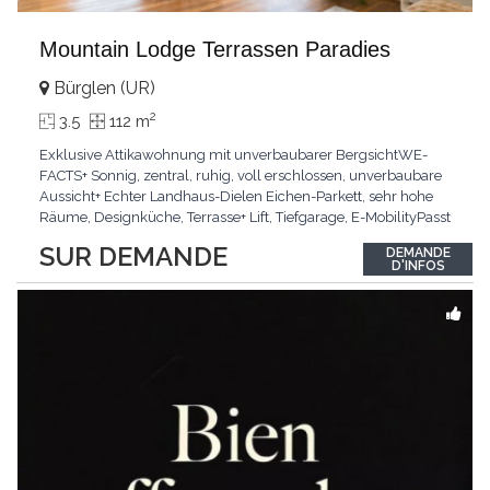
Mountain Lodge Terrassen Paradies
Bürglen (UR)
2
3.5
112 m
Exklusive Attikawohnung mit unverbaubarer BergsichtWE-
FACTS+ Sonnig, zentral, ruhig, voll erschlossen, unverbaubare
Aussicht+ Echter Landhaus-Dielen Eichen-Parkett, sehr hohe
Räume, Designküche, Terrasse+ Lift, Tiefgarage, E-MobilityPasst
für:Käufer, die Ruhe und Privatsphäre suchen mit Sinn für
SUR DEMANDE
DEMANDE
ArchitekturKLARTEXT: Grosszügig, sonnig und kompromisslos
D'INFOS
hochwertig mit Logenplatz.Interessiert?
...