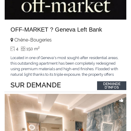
OFF-MARKET ? Geneva Left Bank
Chêne-Bougeries
2
4
150 m
Located in one of Geneva's most sought-after residential areas,
this outstanding apartment has been completely redesigned
using premium materials and high-end finishes. Flooded with
natural light thanks to its triple exposure, the property offers
generous living spaces, two bedrooms including a magnificent
SUR DEMANDE
DEMANDE
master suite, elegant reception areas, and a spacious terrace
D'INFOS
overlooking a peaceful and green
...