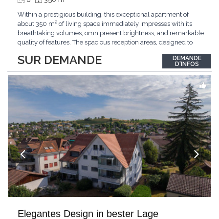
Within a prestigious building, this exceptional apartment of
about 350 m² of living space immediately impresses with its
breathtaking volumes, omnipresent brightness, and remarkable
quality of features. The spacious reception areas, designed to
receive guests elegantly, generously open onto magnificent
SUR DEMANDE
DEMANDE
outdoor spaces bathed in greenery. The bedrooms also have
D'INFOS
direct access to the outdoors, offering
...
Elegantes Design in bester Lage