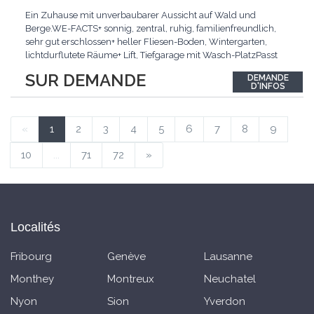
Ein Zuhause mit unverbaubarer Aussicht auf Wald und
Berge.WE-FACTS+ sonnig, zentral, ruhig, familienfreundlich,
sehr gut erschlossen+ heller Fliesen-Boden, Wintergarten,
lichtdurflutete Räume+ Lift, Tiefgarage mit Wasch-PlatzPasst
für:Familien mit Anspruch an Wohnqualität an sehr guter
SUR DEMANDE
DEMANDE
Lage.KLARTEXT: Helles Wohnen an ruhiger Lage mit
D'INFOS
Wintergarten und bester Anbindung.Interessiert? JETZT
anrufen:
...
«
1
2
3
4
5
6
7
8
9
10
...
71
72
»
Localités
Fribourg
Genève
Lausanne
Monthey
Montreux
Neuchatel
Nyon
Sion
Yverdon