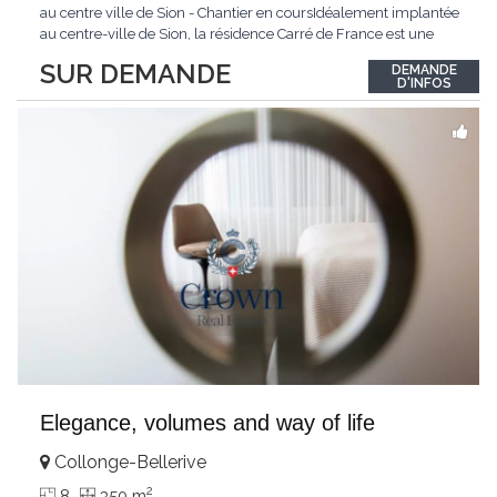
au centre ville de Sion - Chantier en coursIdéalement implantée
au centre-ville de Sion, la résidence Carré de France est une
nouvelle promotion immobilière qui conjugue architecture
SUR DEMANDE
DEMANDE
contemporaine, qualité de vie et emplacement privilégié.Ce
D'INFOS
projet d'envergure comprend 38
...
Elegance, volumes and way of life
Collonge-Bellerive
2
8
350 m