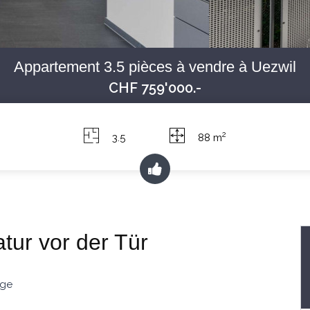
Appartement 3.5 pièces à vendre à Uezwil
CHF 759'000.-
2
3.5
88 m
tur vor der Tür
age