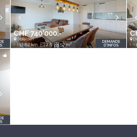
CHF 740'000.-
C
Obfelden
Di
DE
DEMANDE
2
12.62 km
2.5
57 m
1
OS
D'INFOS
DE
OS