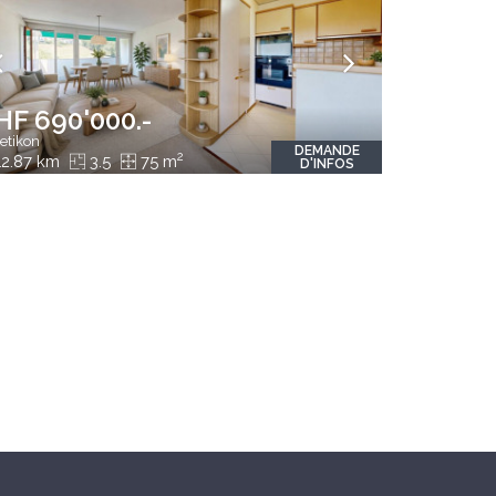
HF 690'000.-
etikon
DEMANDE
2
2.87 km
3.5
75 m
D'INFOS