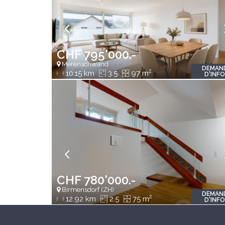
CHF 795'000.-
Merenschwand
DEMAN
2
10.15 km
3.5
97 m
D'INF
CHF 780'000.-
Birmensdorf (ZH)
DEMAN
2
12.92 km
2.5
75 m
D'INF