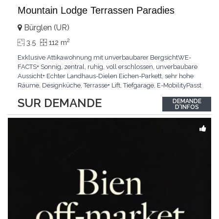
Mountain Lodge Terrassen Paradies
Bürglen (UR)
2
3.5
112 m
Exklusive Attikawohnung mit unverbaubarer BergsichtWE-
FACTS+ Sonnig, zentral, ruhig, voll erschlossen, unverbaubare
Aussicht+ Echter Landhaus-Dielen Eichen-Parkett, sehr hohe
Räume, Designküche, Terrasse+ Lift, Tiefgarage, E-MobilityPasst
für:Käufer, die Ruhe und Privatsphäre suchen mit Sinn für
SUR DEMANDE
DEMANDE
ArchitekturKLARTEXT: Grosszügig, sonnig und kompromisslos
D'INFOS
hochwertig mit Logenplatz.Interessiert?
...