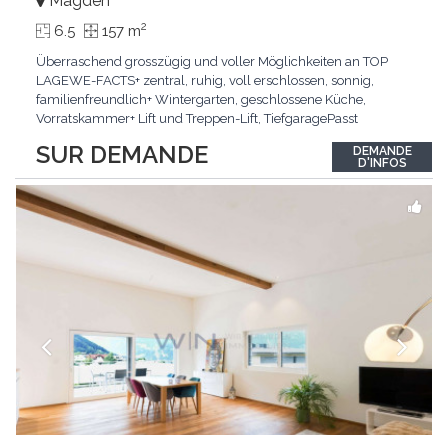
Magden
2
6.5
157 m
Überraschend grosszügig und voller Möglichkeiten an TOP
LAGEWE-FACTS+ zentral, ruhig, voll erschlossen, sonnig,
familienfreundlich+ Wintergarten, geschlossene Küche,
Vorratskammer+ Lift und Treppen-Lift, TiefgaragePasst
für:Paare, Familien, Singles,KLARTEXT: Offener Living und
SUR DEMANDE
DEMANDE
Wintergarten schaffen ein lichtdurchflutetes
D'INFOS
Wunder.Interessiert? JETZT anrufen: +41 76 507 21 32