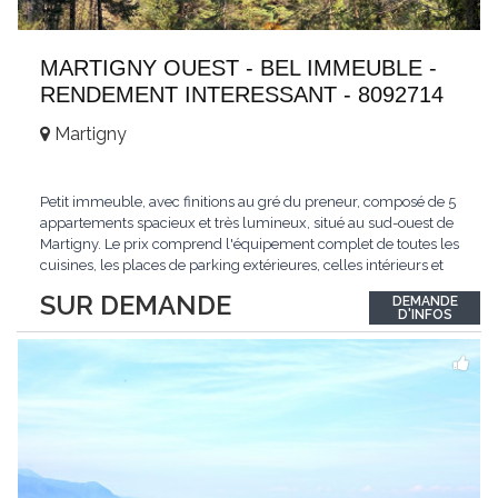
MARTIGNY OUEST - BEL IMMEUBLE -
RENDEMENT INTERESSANT - 8092714
Martigny
Petit immeuble, avec finitions au gré du preneur, composé de 5
appartements spacieux et très lumineux, situé au sud-ouest de
Martigny. Le prix comprend l'équipement complet de toutes les
cuisines, les places de parking extérieures, celles intérieurs et
les espaces de stockage privé, sans oublier un beau jardin. Une
SUR DEMANDE
DEMANDE
opportunité exclusive avec un rendement intéressant. Plus
D'INFOS
d'informations
...