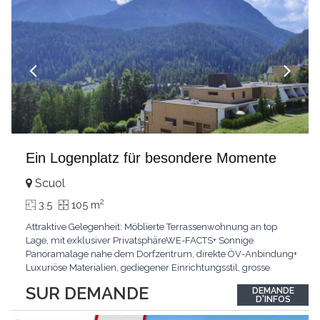
Ein Logenplatz für besondere Momente
Scuol
2
3.5
105 m
Attraktive Gelegenheit: Möblierte Terrassenwohnung an top
Lage, mit exklusiver PrivatsphäreWE-FACTS+ Sonnige
Panoramalage nahe dem Dorfzentrum, direkte ÖV-Anbindung+
Luxuriöse Materialien, gediegener Einrichtungsstil, grosse
bodentiefe Fenster+ Tiefgarage inklusive, Lift, Skiraum,
SUR DEMANDE
DEMANDE
gemeinschaftliche WaschküchePasst für:Geniesser von
D'INFOS
Weitblick und gehobenem WohnkomfortDie Wohnung wird