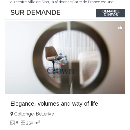
au centre-ville de Sion, la résidence Carré de France est une
nouvelle promotion immobilière qui conjugue architecture
SUR DEMANDE
DEMANDE
contemporaine, qualité de vie et emplacement privilégié.Ce
D'INFOS
projet d'envergure comprend 38
...
Elegance, volumes and way of life
Collonge-Bellerive
2
8
350 m