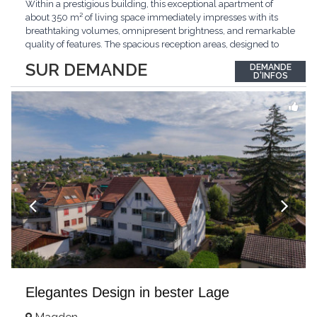
Within a prestigious building, this exceptional apartment of
about 350 m² of living space immediately impresses with its
breathtaking volumes, omnipresent brightness, and remarkable
quality of features. The spacious reception areas, designed to
receive guests elegantly, generously open onto magnificent
SUR DEMANDE
DEMANDE
outdoor spaces bathed in greenery. The bedrooms also have
D'INFOS
direct access to the outdoors, offering
...
Elegantes Design in bester Lage