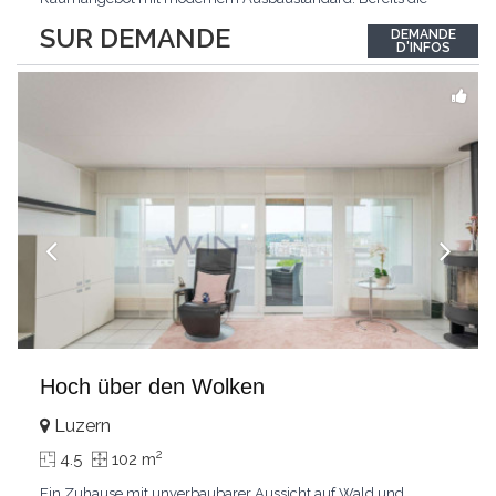
Ankunft gestaltet sich äusserst komfortabel: Der direkte
SUR DEMANDE
DEMANDE
Wohnungszugang mit dem Lift führt Sie bequem und diskret
D'INFOS
direkt in Ihr neues Zuhause.Das Zentrum der Wohnung bildet
der
...
Hoch über den Wolken
Luzern
2
4.5
102 m
Ein Zuhause mit unverbaubarer Aussicht auf Wald und