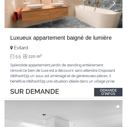
Luxueux appartement baigné de lumière
Evilard
2
5.5
220 m
Splendide appartement jardin de standing entièrement
rénové.Ce bien de luxe est à découvrir sans attendre.Disposant
d&[hash]39;un sous-sol aménagé et de généreuses pièces, il
bénéficie d&[hash]39;une situation idéale dans un village prisé
de la région biennoise.Un ensoleillement optimal lui offre une
SUR DEMANDE
DEMANDE
luminosité hors du commun tout au long de la journée.Points
D'INFOS
forts:4 grandes chambresUn
...