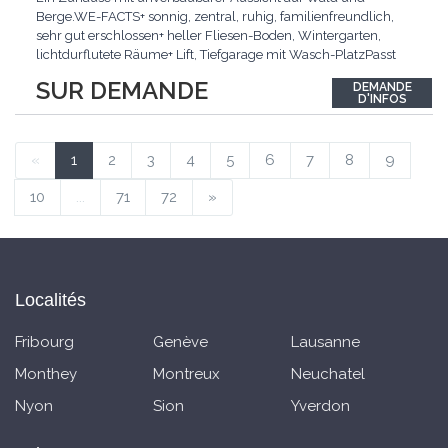
Berge.WE-FACTS+ sonnig, zentral, ruhig, familienfreundlich,
sehr gut erschlossen+ heller Fliesen-Boden, Wintergarten,
lichtdurflutete Räume+ Lift, Tiefgarage mit Wasch-PlatzPasst
für:Familien mit Anspruch an Wohnqualität an sehr guter
SUR DEMANDE
DEMANDE
Lage.KLARTEXT: Helles Wohnen an ruhiger Lage mit
D'INFOS
Wintergarten und bester Anbindung.Interessiert? JETZT
anrufen:
...
«
1
2
3
4
5
6
7
8
9
10
...
71
72
»
Localités
Fribourg
Genève
Lausanne
Monthey
Montreux
Neuchatel
Nyon
Sion
Yverdon