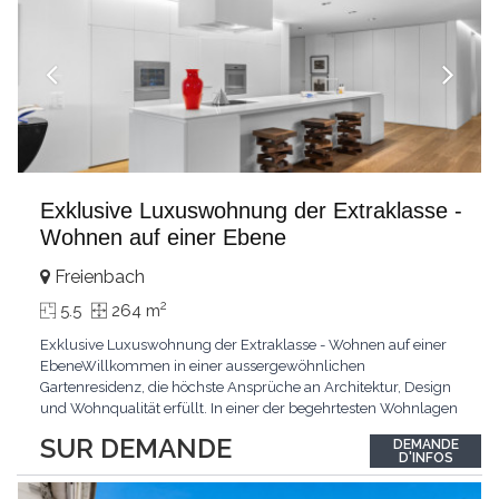
Exklusive Luxuswohnung der Extraklasse -
Wohnen auf einer Ebene
Freienbach
2
5.5
264 m
Exklusive Luxuswohnung der Extraklasse - Wohnen auf einer
EbeneWillkommen in einer aussergewöhnlichen
Gartenresidenz, die höchste Ansprüche an Architektur, Design
und Wohnqualität erfüllt. In einer der begehrtesten Wohnlagen
der Schweiz, im steuergünstigen Bäch SZ, erwartet Sie ein
SUR DEMANDE
DEMANDE
exklusives Zuhause mit über 230 m² Wohnfläche, das
D'INFOS
Grosszügigkeit, Privatsphäre und zeitlose Eleganz auf
einzigartige
...