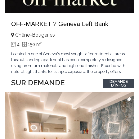
OFF-MARKET ? Geneva Left Bank
Chêne-Bougeries
2
4
150 m
Located in one of Geneva's most sought-after residential areas,
this outstanding apartment has been completely redesigned
using premium materials and high-end finishes. Flooded with
natural light thanks to its triple exposure, the property offers
generous living spaces, two bedrooms including a magnificent
SUR DEMANDE
DEMANDE
master suite, elegant reception areas, and a spacious terrace
D'INFOS
overlooking a peaceful and green
...