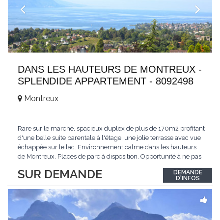
DANS LES HAUTEURS DE MONTREUX -
SPLENDIDE APPARTEMENT - 8092498
Montreux
Rare sur le marché, spacieux duplex de plus de 170m2 profitant
d'une belle suite parentale à l'étage, une jolie terrasse avec vue
échappée sur le lac. Environnement calme dans les hauteurs
de Montreux. Places de parc à disposition. Opportunité à ne pas
manquer. Plus d'informations : www.tissot-immobilier.ch Selten
SUR DEMANDE
DEMANDE
auf dem Markt, geräumiges Duplex von mehr als 170m2 mit
D'INFOS
einer schönen
...