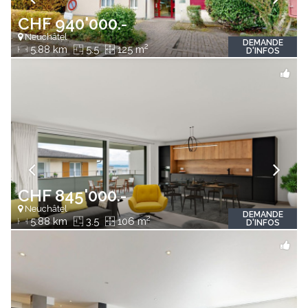
CHF 940'000.-
Neuchâtel
DEMANDE
2
5.88 km
5.5
125 m
D'INFOS
CHF 845'000.-
Neuchâtel
DEMANDE
2
5.88 km
3.5
106 m
D'INFOS