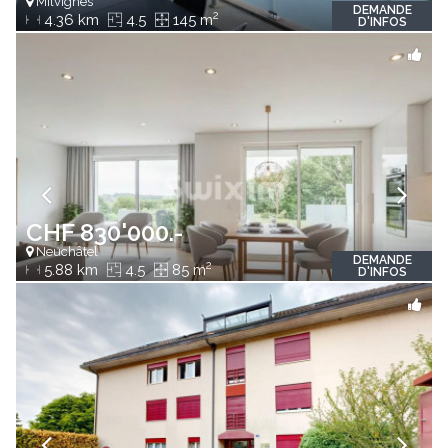
Milvignes
DEMANDE
2
4.36 km
4.5
145 m
D'INFOS
CHF 830'000.-
Neuchâtel
DEMANDE
2
5.88 km
4.5
85 m
D'INFOS