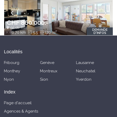
CHF 860'000.-
Val-de-Ruz
DEMANDE
2
6.70 km
5.5
170 m
D'INFOS
Localités
Fribourg
Genève
Lausanne
Monthey
Montreux
Neuchatel
Nyon
Sion
Yverdon
Index
Page d'accueil
Agences & Agents