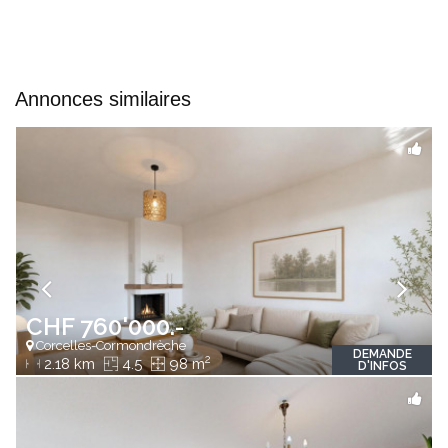
Annonces similaires
CHF 760'000.-
Corcelles-Cormondrèche
DEMANDE
2
2.18 km
4.5
98 m
D'INFOS