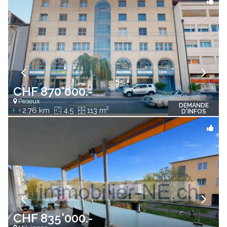
CHF 870'000.-
Peseux
DEMANDE
2
2.76 km
4.5
113 m
D'INFOS
CHF 835'000.-