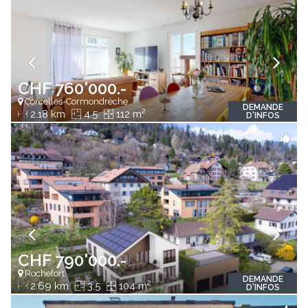
CHF 760'000.-
Corcelles-Cormondrèche
DEMANDE
2
2.18 km
4.5
112 m
D'INFOS
CHF 790'000.-
Rochefort
DEMANDE
2
2.69 km
3.5
104 m
D'INFOS