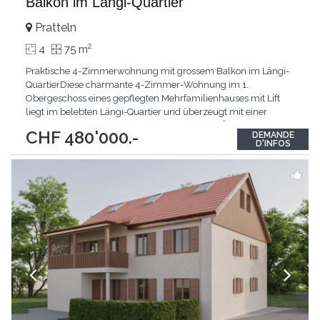
Balkon im Längi-Quartier
Pratteln
2
4
75 m
Praktische 4-Zimmerwohnung mit grossem Balkon im Längi-
QuartierDiese charmante 4-Zimmer-Wohnung im 1.
Obergeschoss eines gepflegten Mehrfamilienhauses mit Lift
liegt im belebten Längi-Quartier und überzeugt mit einer
durchdachten Raumaufteilung.Auf rund 75 m² Wohnfläche
CHF 480'000.-
DEMANDE
erwartet Sie ein grosszügiger Wohn- und Essbereich mit
D'INFOS
Zugang zum sonnigen Balkon und Blick auf der gepflegten
Gartenanlage.
...