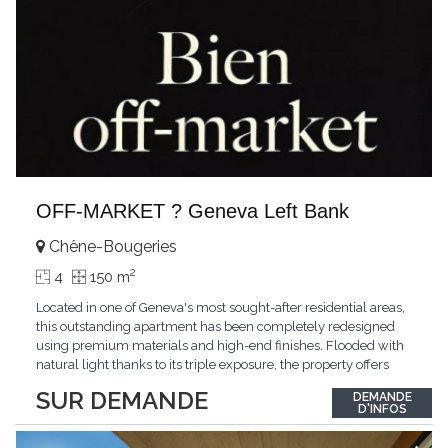
OFF-MARKET ? Geneva Left Bank
Chêne-Bougeries
2
4
150 m
Located in one of Geneva's most sought-after residential areas,
this outstanding apartment has been completely redesigned
using premium materials and high-end finishes. Flooded with
natural light thanks to its triple exposure, the property offers
generous living spaces, two bedrooms including a magnificent
SUR DEMANDE
DEMANDE
master suite, elegant reception areas, and a spacious terrace
D'INFOS
overlooking a peaceful and green
...