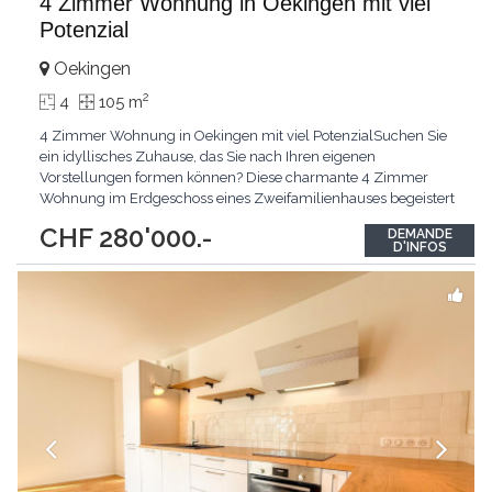
4 Zimmer Wohnung in Oekingen mit viel
Potenzial
Oekingen
2
4
105 m
4 Zimmer Wohnung in Oekingen mit viel PotenzialSuchen Sie
ein idyllisches Zuhause, das Sie nach Ihren eigenen
Vorstellungen formen können? Diese charmante 4 Zimmer
Wohnung im Erdgeschoss eines Zweifamilienhauses begeistert
durch ihre sehr ruhige Lage in Oekingen und wartet darauf, von
CHF 280'000.-
DEMANDE
Ihnen zum Leben erweckt zu werden. Die Top-Argumente für
D'INFOS
Ihr neues Zuhause Sehr ruhige Lage: Geniessen Sie die
wohltuende
...