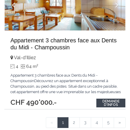
Appartement 3 chambres face aux Dents
du Midi - Champoussin
Val-d'Illiez
2
4
64 m
Appartement 3 chambres face aux Dents du Midi -
ChampoussinDécouvrez un appartement exceptionnel à
Champoussin, au pied des pistes. Situé dans un cadre paisible,
cet appartement offre une vue imprenable sur les majestueuses
Dents du Midi. Bénéficiant d'une exposition plein sud, il est
CHF 490'000.-
DEMANDE
baigné de lumière tout au long de la journée.Ce bien se
D'INFOS
distingue par l'utilisation de matériaux de qualité
...
«
1
2
3
4
5
»