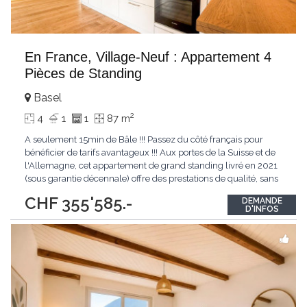
En France, Village-Neuf : Appartement 4
Pièces de Standing
Basel
2
4
1
1
87 m
A seulement 15min de Bâle !!! Passez du côté français pour
bénéficier de tarifs avantageux !!! Aux portes de la Suisse et de
l'Allemagne, cet appartement de grand standing livré en 2021
(sous garantie décennale) offre des prestations de qualité, sans
aucun travaux à prévoir. Composition du bien : - Espace de vie :
CHF 355'585.-
DEMANDE
50 m² lumineux (orientation Sud) avec cuisine ouverte
D'INFOS
entièrement
...