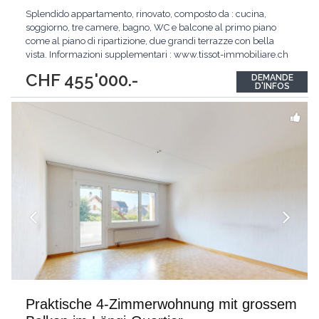
Splendido appartamento, rinovato, composto da : cucina,
soggiorno, tre camere, bagno, WC e balcone al primo piano
come al piano di ripartizione, due grandi terrazze con bella
vista. Informazioni supplementari : www.tissot-immobiliare.ch
Splendid Wohnung, renoviert, bestehend aus: Küche,
CHF 455'000.-
DEMANDE
Wohnzimmer, drei Schlafzimmer, Bad, WC und Balkon im
D'INFOS
ersten Stock als auf dem Boden der Aufschlüsselung,
...
Praktische 4-Zimmerwohnung mit grossem