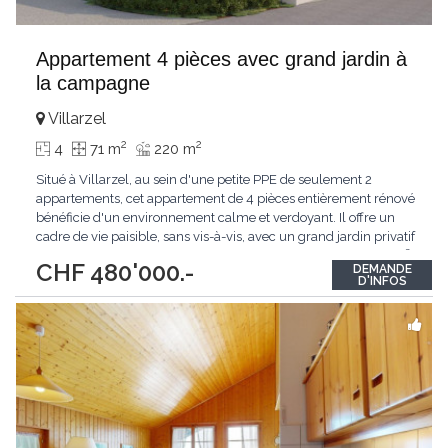
Appartement 4 pièces avec grand jardin à
la campagne
Villarzel
2
2
4
71 m
220 m
Situé à Villarzel, au sein d'une petite PPE de seulement 2
appartements, cet appartement de 4 pièces entièrement rénové
bénéficie d'un environnement calme et verdoyant. Il offre un
cadre de vie paisible, sans vis-à-vis, avec un grand jardin privatif
idéal pour profiter de l'extérieur. D'une surface d'environ 70 m²,
CHF 480'000.-
DEMANDE
il se compose de 3 chambres à coucher et allie confort moderne
D'INFOS
et qualité
...