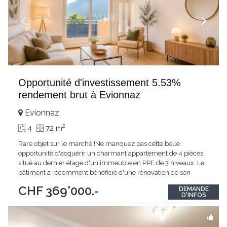
Opportunité d'investissement 5.53%
rendement brut à Evionnaz
Evionnaz
2
4
72 m
Rare objet sur le marché !Ne manquez pas cette belle
opportunité d'acquérir un charmant appartement de 4 pièces,
situé au dernier étage d'un immeuble en PPE de 3 niveaux. Le
bâtiment a récemment bénéficié d'une rénovation de son
isolation périphérique en 2025, améliorant ainsi son confort
CHF 369'000.-
DEMANDE
thermique et son efficacité énergétique.L'immeuble ne dispose
D'INFOS
pas d'ascenseur, ce qui représente
...