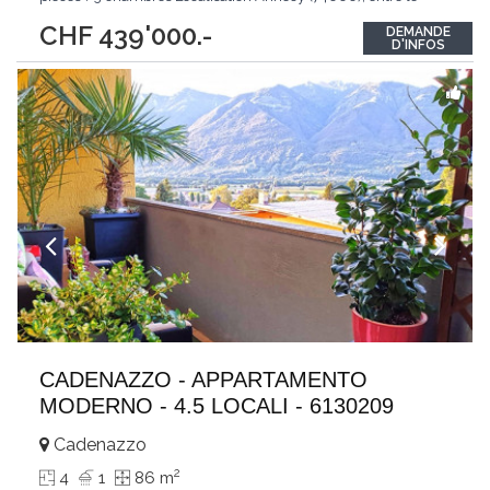
canal du Thiou et le centre-ville, dans un environnement calme,
CHF 439'000.-
DEMANDE
recherché et très central. À deux pas des commerces, écoles,
D'INFOS
transports,
...
CADENAZZO - APPARTAMENTO
MODERNO - 4.5 LOCALI - 6130209
Cadenazzo
2
4
1
86 m