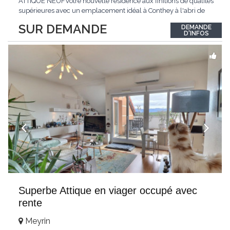
ATTIQUE NEUFVotre nouvelle résidence aux finitions de qualités
supérieures avec un emplacement idéal à Conthey à l'abri de
toutes nuisances tout en étant à proximité directe de toutes les
SUR DEMANDE
DEMANDE
commodités !LE PALLADIONouvelle résidence d'appartements
D'INFOS
haut de gamme située à
...
Superbe Attique en viager occupé avec
rente
Meyrin