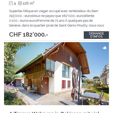
2
4
126 m
Superbe Attique en viager occupé avec renteValeur du bien:
745'000.- eurosVous ne payez que 182'000.-eurosRente:
1'100.- euros eurosFemme de 71 ans.À quelques pas de
Genève, dans le quartier prisé de Saint-Genis-Pouilly, nous vous
présentons un appartement de type 4 en viager occupé avec
CHF 182'000.-
DEMANDE
rente, une occasion unique pour un investissement patrimonial
D'INFOS
sécurisé et de qualité.Description du bien
...