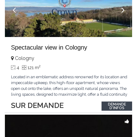
Spectacular view in Cologny
Cologny
2
4
121 m
Located in an emblematic address renowned for its location and
impeccable upkeep, this high-floor apartment, whose views
open out onto the lake, offers an unspoilt natural panorama. The
living spaces, designed to maximize light, offer a fluid continuity
between the interior and the landscape. The sleeping area
SUR DEMANDE
DEMANDE
comprises two bedrooms, each with its own bathroom,
D'INFOS
guaranteeing comfort and privacy. Private
...