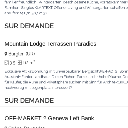
familienfreundlich+ Wintergarten, geschlossene Küche, Vorratskammer+ Li
Familien, Singles,KLARTEXT: Offener Living und Wintergarten schaffen ei
anrufen: +41 76 507 21 32
SUR DEMANDE
Mountain Lodge Terrassen Paradies
Bürglen (UR)
2
3.5
112 m
Exklusive Attikawohnung mit unverbaubarer BergsichtWE-FACTS+ Sonnig,
Aussicht+ Echter Landhaus-Dielen Eichen-Parkett, sehr hohe Räume, Desig
für:Käufer, die Ruhe und Privatsphäre suchen mit Sinn für Architektur
hochwertig mit Logenplatz.Interessiert?
...
SUR DEMANDE
OFF-MARKET ? Geneva Left Bank