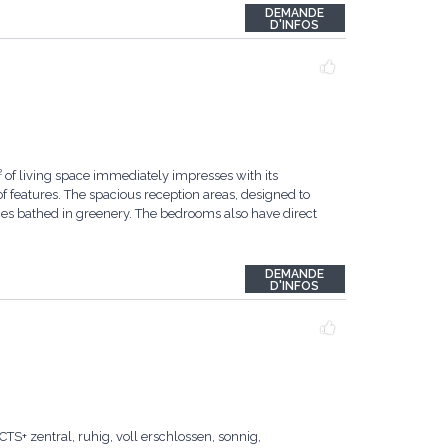
DEMANDE
D'INFOS
² of living space immediately impresses with its
 features. The spacious reception areas, designed to
ces bathed in greenery. The bedrooms also have direct
DEMANDE
D'INFOS
 zentral, ruhig, voll erschlossen, sonnig,