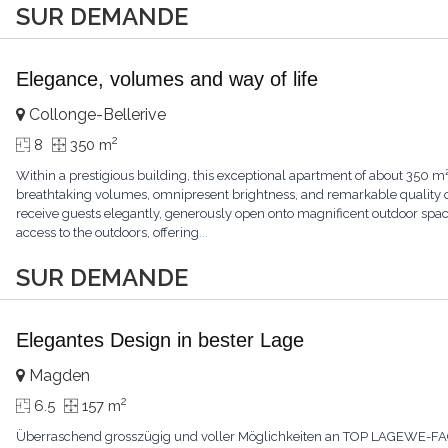
SUR DEMANDE
Elegance, volumes and way of life
Collonge-Bellerive
2
8
350 m
Within a prestigious building, this exceptional apartment of about 350 m
breathtaking volumes, omnipresent brightness, and remarkable quality of
receive guests elegantly, generously open onto magnificent outdoor spa
access to the outdoors, offering
...
SUR DEMANDE
Elegantes Design in bester Lage
Magden
2
6.5
157 m
Überraschend grosszügig und voller Möglichkeiten an TOP LAGEWE-FACTS+