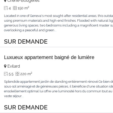
Chêne-Bougeries
2
4
150 m
Located in one of Geneva's most sought-after residential areas, this ou
using premium materials and high-end finishes. Flooded with natural light
generous living spaces, two bedrooms including a magnificent master sui
overlooking a peaceful and green
...
SUR DEMANDE
Luxueux appartement baigné de lumière
Evilard
2
5.5
220 m
Splendide appartement jardin de standing entièrement rénové.Ce bien de
sous-sol aménagé et de généreuses pièces, il bénéficie d'une situation id
ensoleillement optimal lui offre une luminosité hors du commun tout au
vaste séjour
...
SUR DEMANDE