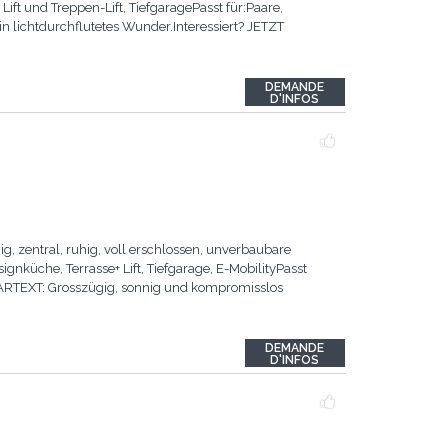
ft und Treppen-Lift, TiefgaragePasst für:Paare,
n lichtdurchflutetes Wunder.Interessiert? JETZT
DEMANDE
D'INFOS
 zentral, ruhig, voll erschlossen, unverbaubare
nküche, Terrasse+ Lift, Tiefgarage, E-MobilityPasst
KLARTEXT: Grosszügig, sonnig und kompromisslos
DEMANDE
D'INFOS