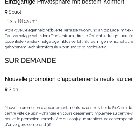
Einzigartige Privatsphäre mit bestem Komfort
Scuol
2
3.5
105 m
Attraktive Gelegenheit: Möblierte Terrassenwohnung an top Lage, mit e
Panoramalage nahe dem Dorfzentrum, direkte ÖV-Anbindung+ Luxuriöse M
bodentiefe Fenster+ Tiefgarage inklusive, Lift, Skiraum, gemeinschaftli
gehobenem WohnkomfortDie Wohnung wird hochwertig
...
SUR DEMANDE
Nouvelle promotion d'appartements neufs au cent
Sion
Nouvelle promotion d'appartements neufs au centre ville de SioCarré d
centre ville de Sion - Chantier en coursIdéalement implantée au centre-vi
nouvelle promotion immobilière qui conjugue architecture contemporaine
d'envergure comprend 38
...