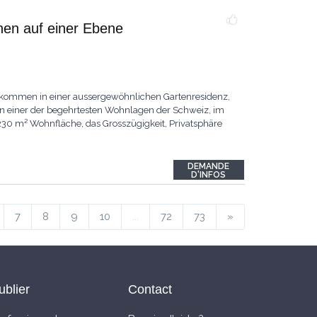
nen auf einer Ebene
lkommen in einer aussergewöhnlichen Gartenresidenz,
 In einer der begehrtesten Wohnlagen der Schweiz, im
230 m² Wohnfläche, das Grosszügigkeit, Privatsphäre
DEMANDE
D'INFOS
7
8
9
10
...
72
73
»
ublier
Contact