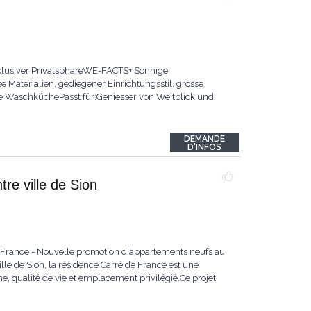
xklusiver PrivatsphäreWE-FACTS+ Sonnige
aterialien, gediegener Einrichtungsstil, grosse
che WaschküchePasst für:Geniesser von Weitblick und
DEMANDE
D'INFOS
re ville de Sion
e France - Nouvelle promotion d'appartements neufs au
lle de Sion, la résidence Carré de France est une
, qualité de vie et emplacement privilégié.Ce projet