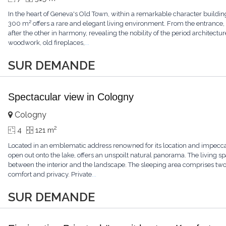
In the heart of Geneva's Old Town, within a remarkable character buildin
300 m² offers a rare and elegant living environment. From the entrance
after the other in harmony, revealing the nobility of the period architectur
woodwork, old fireplaces,
...
SUR DEMANDE
Spectacular view in Cologny
Cologny
2
4
121 m
Located in an emblematic address renowned for its location and impecca
open out onto the lake, offers an unspoilt natural panorama. The living sp
between the interior and the landscape. The sleeping area comprises t
comfort and privacy. Private
...
SUR DEMANDE