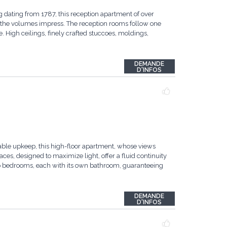
g dating from 1787, this reception apartment of over
, the volumes impress. The reception rooms follow one
e. High ceilings, finely crafted stuccoes, moldings,
DEMANDE
D'INFOS
ble upkeep, this high-floor apartment, whose views
aces, designed to maximize light, offer a fluid continuity
wo bedrooms, each with its own bathroom, guaranteeing
DEMANDE
D'INFOS