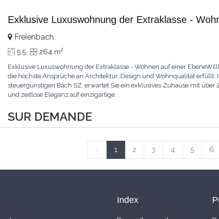
Exklusive Luxuswohnung der Extraklasse - Woh
Freienbach
2
5.5
264 m
Exklusive Luxuswohnung der Extraklasse - Wohnen auf einer EbeneWil
die höchste Ansprüche an Architektur, Design und Wohnqualität erfüllt.
steuergünstigen Bäch SZ, erwartet Sie ein exklusives Zuhause mit über 
und zeitlose Eleganz auf einzigartige
...
SUR DEMANDE
«
1
2
3
4
5
6
Index
P