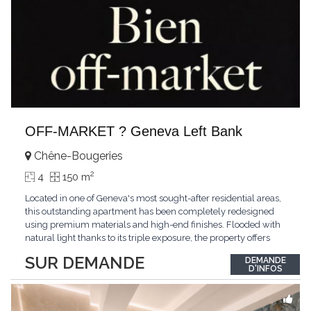
OFF-MARKET ? Geneva Left Bank
Chêne-Bougeries
2
4
150 m
Located in one of Geneva's most sought-after residential areas,
this outstanding apartment has been completely redesigned
using premium materials and high-end finishes. Flooded with
natural light thanks to its triple exposure, the property offers
generous living spaces, two bedrooms including a magnificent
SUR DEMANDE
DEMANDE
master suite, elegant reception areas, and a spacious terrace
D'INFOS
overlooking a peaceful and green
...