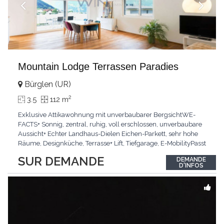
Mountain Lodge Terrassen Paradies
Bürglen (UR)
2
3.5
112 m
Exklusive Attikawohnung mit unverbaubarer BergsichtWE-
FACTS+ Sonnig, zentral, ruhig, voll erschlossen, unverbaubare
Aussicht+ Echter Landhaus-Dielen Eichen-Parkett, sehr hohe
Räume, Designküche, Terrasse+ Lift, Tiefgarage, E-MobilityPasst
für:Käufer, die Ruhe und Privatsphäre suchen mit Sinn für
SUR DEMANDE
DEMANDE
ArchitekturKLARTEXT: Grosszügig, sonnig und kompromisslos
D'INFOS
hochwertig mit Logenplatz.Interessiert?
...