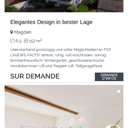
Elegantes Design in bester Lage
Magden
2
6.5
157 m
Überraschend grosszügig und voller Möglichkeiten an TOP
LAGEWE-FACTS+ zentral, ruhig, voll erschlossen, sonnig,
familienfreundlich+ Wintergarten, geschlossene Küche,
Vorratskammer+ Lift und Treppen-Lift, TiefgaragePasst
für:Paare, Familien, Singles,KLARTEXT: Offener Living und
SUR DEMANDE
DEMANDE
Wintergarten schaffen ein lichtdurchflutetes
D'INFOS
Wunder.Interessiert? JETZT anrufen: +41 76 507 21 32