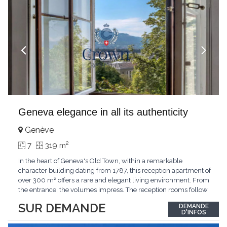
Geneva elegance in all its authenticity
Genève
2
7
319 m
In the heart of Geneva's Old Town, within a remarkable
character building dating from 1787, this reception apartment of
over 300 m² offers a rare and elegant living environment. From
the entrance, the volumes impress. The reception rooms follow
one after the other in harmony, revealing the nobility of the
SUR DEMANDE
DEMANDE
period architecture. High ceilings, finely crafted stuccoes,
D'INFOS
moldings, woodwork, old fireplaces,
...