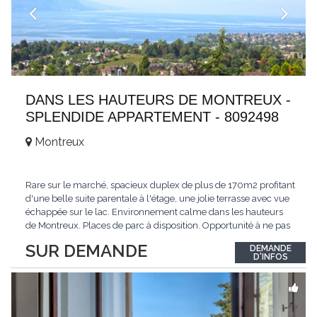
DANS LES HAUTEURS DE MONTREUX -
SPLENDIDE APPARTEMENT - 8092498
Montreux
Rare sur le marché, spacieux duplex de plus de 170m2 profitant
d'une belle suite parentale à l'étage, une jolie terrasse avec vue
échappée sur le lac. Environnement calme dans les hauteurs
de Montreux. Places de parc à disposition. Opportunité à ne pas
manquer. Plus d'informations : www.tissot-immobilier.ch Selten
SUR DEMANDE
DEMANDE
auf dem Markt, geräumiges Duplex von mehr als 170m2 mit
D'INFOS
einer schönen
...