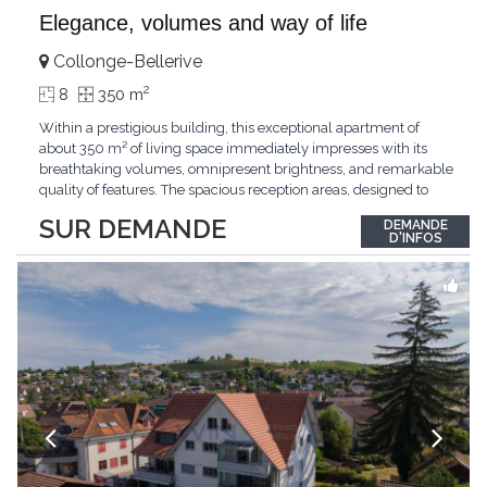
Elegance, volumes and way of life
Collonge-Bellerive
2
8
350 m
Within a prestigious building, this exceptional apartment of
about 350 m² of living space immediately impresses with its
breathtaking volumes, omnipresent brightness, and remarkable
quality of features. The spacious reception areas, designed to
receive guests elegantly, generously open onto magnificent
SUR DEMANDE
DEMANDE
outdoor spaces bathed in greenery. The bedrooms also have
D'INFOS
direct access to the outdoors, offering
...