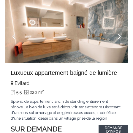
Luxueux appartement baigné de lumière
Evilard
2
5.5
220 m
Splendide appartement jardin de standing entièrement
rénové.Ce bien de luxe est à découvrir sans attendre.Disposant
d'un sous-sol aménagé et de généreuses pièces, il bénéficie
d'une situation idéale dans un village prisé de la région
biennoise.Un ensoleillement optimal lui offre une luminosité
SUR DEMANDE
DEMANDE
hors du commun tout au long de la journée.Points forts:4
D'INFOS