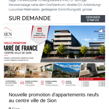
Lage, mit exklusiver PrivatsphäreWE-FACTS+ Sonnige
Panoramalage nahe dem Dorfzentrum, direkte ÖV-Anbindung+
Luxuriöse Materialien, gediegener Einrichtungsstil, grosse
bodentiefe Fenster+ Tiefgarage inklusive, Lift, Skiraum,
SUR DEMANDE
DEMANDE
gemeinschaftliche WaschküchePasst für:Geniesser von
D'INFOS
Weitblick und gehobenem WohnkomfortDie Wohnung wird
hochwertig
...
Nouvelle promotion d'appartements neufs
au centre ville de Sion