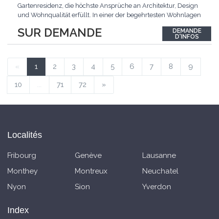
Gartenresidenz, die höchste Ansprüche an Architektur, Design
und Wohnqualität erfüllt. In einer der begehrtesten Wohnlagen
der Schweiz, im steuergünstigen Bäch SZ, erwartet Sie ein
SUR DEMANDE
DEMANDE
exklusives Zuhause mit über 230 m² Wohnfläche, das
D'INFOS
Grosszügigkeit, Privatsphäre und zeitlose Eleganz auf
einzigartige
...
«
1
2
3
4
5
6
7
8
9
10
...
71
72
»
Localités
Fribourg
Genève
Lausanne
Monthey
Montreux
Neuchatel
Nyon
Sion
Yverdon
Index