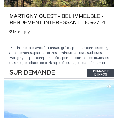
MARTIGNY OUEST - BEL IMMEUBLE -
RENDEMENT INTERESSANT - 8092714
Martigny
Petit immeuble, avec finitions au gré du preneur, composé de 5
appartements spacieux et très lumineux, situé au sud-ouest de
Martigny. Le prix comprend l'équipement complet de toutes les
cuisines, les places de parking extérieures, celles intérieurs et
les espaces de stockage privé, sans oublier un beau jardin. Une
SUR DEMANDE
DEMANDE
opportunité exclusive avec un rendement intéressant. Plus
D'INFOS
d'informations
...