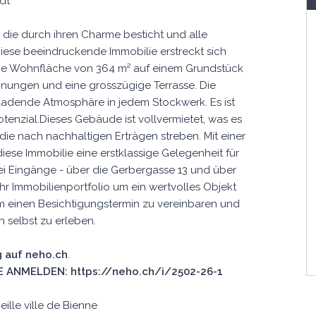
adt
 die durch ihren Charme besticht und alle
Diese beeindruckende Immobilie erstreckt sich
ige Wohnfläche von 364 m² auf einem Grundstück
ohnungen und eine grosszügige Terrasse. Die
inladende Atmosphäre in jedem Stockwerk. Es ist
enzial.Dieses Gebäude ist vollvermietet, was es
 die nach nachhaltigen Erträgen streben. Mit einer
diese Immobilie eine erstklassige Gelegenheit für
wei Eingänge - über die Gerbergasse 13 und über
hr Immobilienportfolio um ein wertvolles Objekt
um einen Besichtigungstermin zu vereinbaren und
on selbst zu erleben.
 auf neho.ch
.
 ANMELDEN: https://neho.ch/i/2502-26-1
ille ville de Bienne