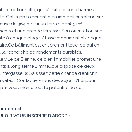
 exceptionnelle, qui séduit par son charme et
e. Cet impressionnant bien immobilier s'étend sur
use de 364 m² sur un terrain de 185 m². Il
nts et une grande terrasse. Son orientation sud
nte à chaque étage. Classé monument historique,
ire.Ce bâtiment est entièrement loué, ce qui en
s à la recherche de rendements durables.
le ville de Bienne, ce bien immobilier promet une
nts à long terme.L'immeuble dispose de deux
a Untergasse 30.Saisissez cette chance d'enrichir
e valeur. Contactez-nous dès aujourd'hui pour
 par vous-même tout le potentiel de cet
sur neho.ch
.
ULOIR VOUS INSCRIRE D'ABORD :