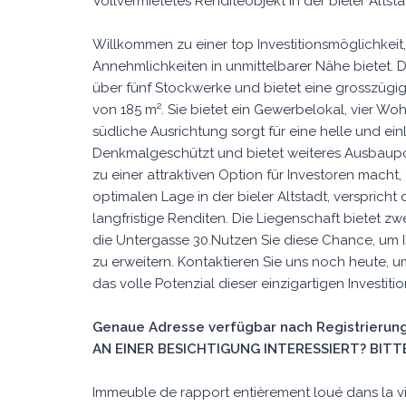
Vollvermietetes Renditeobjekt in der bieler Altst
Willkommen zu einer top Investitionsmöglichkeit,
Annehmlichkeiten in unmittelbarer Nähe bietet. 
über fünf Stockwerke und bietet eine grosszüg
von 185 m². Sie bietet ein Gewerbelokal, vier W
südliche Ausrichtung sorgt für eine helle und e
Denkmalgeschützt und bietet weiteres Ausbaupot
zu einer attraktiven Option für Investoren macht,
optimalen Lage in der bieler Altstadt, verspricht 
langfristige Renditen. Die Liegenschaft bietet z
die Untergasse 30.Nutzen Sie diese Chance, um I
zu erweitern. Kontaktieren Sie uns noch heute, 
das volle Potenzial dieser einzigartigen Investiti
Genaue Adresse verfügbar nach Registrierung
AN EINER BESICHTIGUNG INTERESSIERT? BITTE
Immeuble de rapport entièrement loué dans la vie