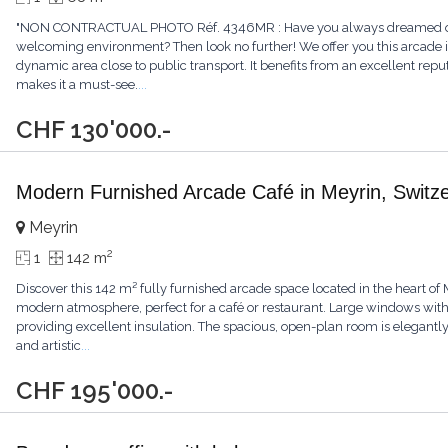
"NON CONTRACTUAL PHOTO Réf. 4346MR : Have you always dreamed of o
welcoming environment? Then look no further! We offer you this arcade i
dynamic area close to public transport. It benefits from an excellent repu
makes it a must-see.
...
CHF 130'000.-
Modern Furnished Arcade Café in Meyrin, Switz
Meyrin
2
1
142 m
Discover this 142 m² fully furnished arcade space located in the heart of 
modern atmosphere, perfect for a café or restaurant. Large windows with tr
providing excellent insulation. The spacious, open-plan room is elegantl
and artistic
...
CHF 195'000.-