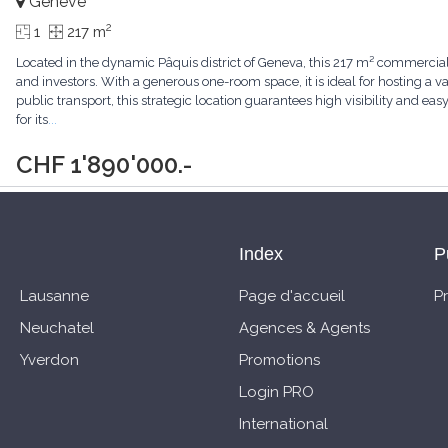
Genève
2
1
217 m
Located in the dynamic Pâquis district of Geneva, this 217 m² commercial
and investors. With a generous one-room space, it is ideal for hosting a va
public transport, this strategic location guarantees high visibility and ea
for its
...
CHF 1'890'000.-
Index
P
Lausanne
Page d'accueil
P
Neuchatel
Agences & Agents
Yverdon
Promotions
Login PRO
International