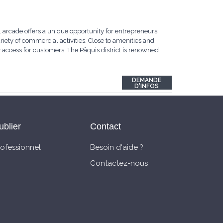
 arcade offers a unique opportunity for entrepreneurs
riety of commercial activities. Close to amenities and
sy access for customers. The Pâquis district is renowned
DEMANDE
D'INFOS
ublier
Contact
rofessionnel
Besoin d'aide ?
Contactez-nous