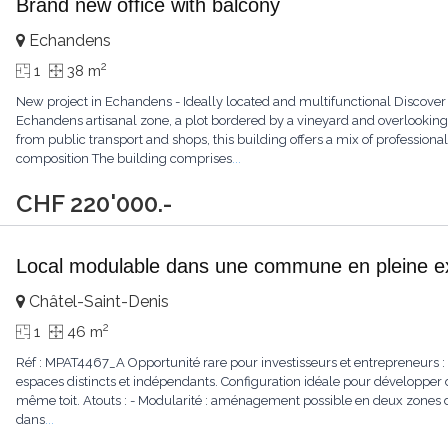
Brand new office with balcony
Echandens
2
1
38 m
New project in Echandens - Ideally located and multifunctional Discover t
Echandens artisanal zone, a plot bordered by a vineyard and overlookin
from public transport and shops, this building offers a mix of professi
composition The building comprises
...
CHF 220'000.-
Local modulable dans une commune en pleine e
Châtel-Saint-Denis
2
1
46 m
Réf : MPAT4467_A Opportunité rare pour investisseurs et entrepreneurs : 
espaces distincts et indépendants. Configuration idéale pour développe
même toit. Atouts : - Modularité : aménagement possible en deux zones d
dans
...