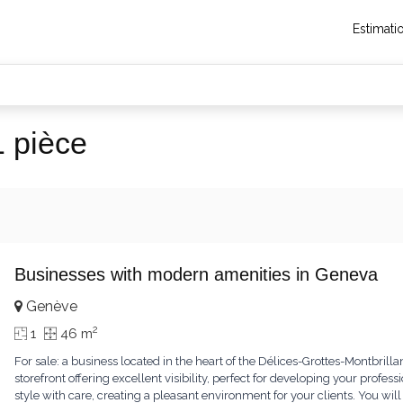
Estimati
 pièce
Businesses with modern amenities in Geneva
Genève
2
1
46 m
For sale: a business located in the heart of the Délices-Grottes-Montbrillan
storefront offering excellent visibility, perfect for developing your profe
style with care, creating a pleasant environment for your clients. You will