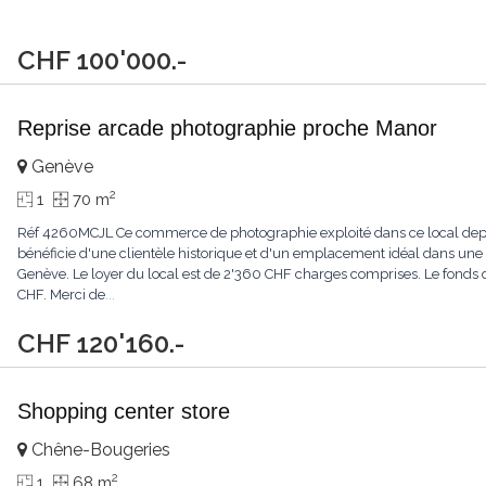
CHF 100'000.-
Reprise arcade photographie proche Manor
Genève
2
1
70 m
Réf 4260MCJL Ce commerce de photographie exploité dans ce local depuis
bénéficie d'une clientèle historique et d'un emplacement idéal dans un
Genève. Le loyer du local est de 2'360 CHF charges comprises. Le fonds
CHF. Merci de
...
CHF 120'160.-
Shopping center store
Chêne-Bougeries
2
1
68 m