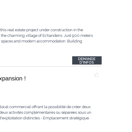
his real estate project under construction in the
g the charming village of Echandens. Just 900 meters
onal spaces and modern accommodation. Building
DEMANDE
D'INFOS
xpansion !
local commercial offrant la possibilité de créer deux
r deux activités complémentaires ou séparées sous un
'exploitation distinctes - Emplacement stratégique